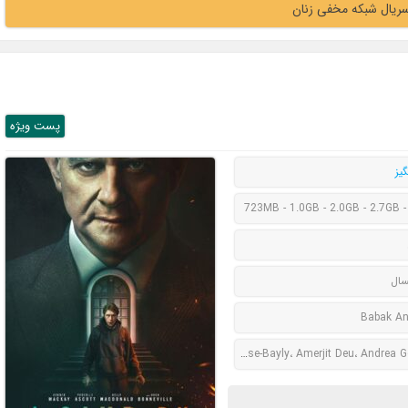
سریال شبکه مخفی زنان
پست ويژه
یز
723MB - 1.0GB - 2.0GB - 2.7GB -
سال
Babak An
Alicia Ambrose-Bayly، Amerjit Deu، Andrea