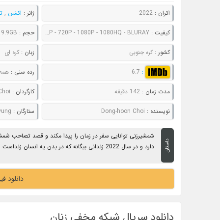
اکران :
2022
ژانر :
اکشن
,
ت
کیفیت :
480P - 720P - 1080P - 1080HQ - BLURAY
حجم :
 9.9GB
کشور :
کره جنوبی
زبان :
کره ای
:
6.7
رده سنی :
همه
مدت زمان :
142 دقیقه
کارگردان :
Choi
نویسنده :
Dong-hoon Choi
ستارگان :
myung
شمشیرزنی توانایی سفر در زمان را پیدا مکند و قصد تصاحب شمشی
داستان
دارد و در سال 2022 زندانی بیگانه که در بدن یه انسان زنداست را تعقیب می کنند ...
دانلود فیلم Alienoid 2022
دانلود سریال شبکه مخفی زنان