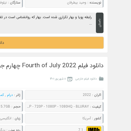
نویسنده :
وحید بیطرفان
ستارگان :
نیلوف
رابطه پویا و بهار تکراری شده است. بهار که روانشناس است در تل
داستان
...
دان
دانلود فیلم Fourth of July 2022 چهارم جولای
دانلود فیلم خارجی
۸ شهریور ۱۴۰۱
اکران :
2022
ژانر :
درام
,
کم
کیفیت :
480P - 720P - 1080P - 1080HQ - BLURAY
حجم :
- 5.7GB
کشور :
آمریکا
زبان :
انگلیسی
:
7.1
رده سنی :
بزرگ