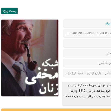
پست ويژه
درام
342MB - 486MB - 953MB - 1.28GB -
سال
ن هاشمی
تمی :: باران کوثری :: حمید فرخ نژاد :: سیامک انصاری
ای نوظهور مربوط به حقوق زنان در
ایران مطلع میشود یک ماموریت بسیار ویژه به یکی از اهالی دربار خود میدهد. در سال 1310 وزارت
 مشابه رقابت و آنها را در نهایت حذف