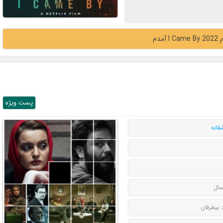
 آمدم
پست ويژه
قانه
سال
 بیطرفان