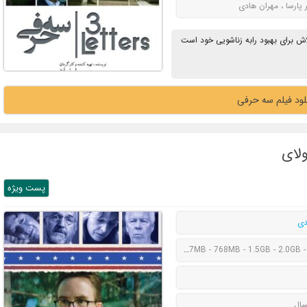
ر پارسا ، مهران هادی
اش برای بهبود رابه زناشویی خود است
لود فیلم سه حرفی
پست ويژه
دی
547MB - 768MB - 1.5GB - 2.0GB 
سال