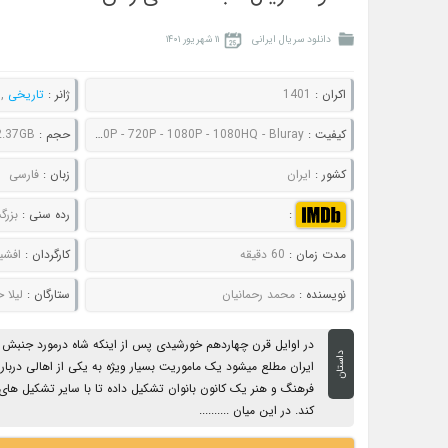
دانلود سریال ایرانی
۱۱ شهریور ۱۴۰۱
اکران :
1401
ژانر :
تاریخی
,
کیفیت :
480P - 720P - 1080P - 1080HQ - Bluray
حجم :
 2.37GB
کشور :
ایران
زبان :
فارسی
:
رده سنی :
بزرگ
مدت زمان :
60 دقیقه
کارگردان :
افشی
نویسنده :
محمد رحمانیان
ستارگان :
لیلا حا
در اوایل قرن چهاردهم خورشیدی پس از اینکه شاه درمورد جنبش ه
داستان
فرهنگ و هنر یک کانون بانوان تشکیل داده تا با سایر تشکیل های
کند. در این میان ..........