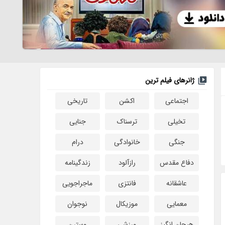
ژانرهای فیلم ترین
اجتماعی
اکشن
تاریخی
تخیلی
ترسناک
جنایی
جنگی
خانوادگی
درام
دفاع مقدس
رازآلود
زندگینامه
عاشقانه
فانتزی
ماجراجویی
معمایی
موزیکال
نوجوان
هیجان انگیز
ورزشی
وسترن