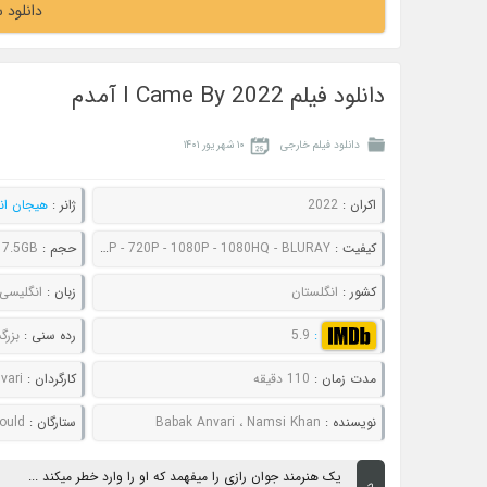
دانلود 
دانلود فیلم I Came By 2022 آمدم
دانلود فیلم خارجی
۱۰ شهریور ۱۴۰۱
اکران :
2022
ژانر :
هیجان انگ
کیفیت :
480P - 720P - 1080P - 1080HQ - BLURAY
حجم :
 7.5GB
کشور :
انگلستان
زبان :
انگلیسی
:
5.9
رده سنی :
بزرگ
مدت زمان :
110 دقیقه
کارگردان :
vari
نویسنده :
Babak Anvari ، Namsi Khan
ستارگان :
 Gould
یک هنرمند جوان رازی را میفهمد که او را وارد خطر میکند ...