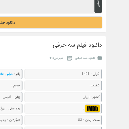
داستان
دانلود فیلم I Came By 2022
دانلود فیلم سه حرفی
دانلود فیلم ایرانی
۱۰ شهریور ۱۴۰۱
اکران :
1401
ژانر :
درام
,
عاش
کیفیت :
حجم :
کشور :
ایران
زبان :
فارسی
:
رده سنی :
بزرگ
مدت زمان :
83
کارگردان :
وحید