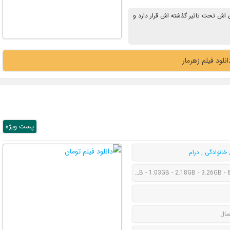
ی اش تحت تاثیر گذشته اش قرار دارد و
انلود فیلم زهرمار
پست ويژه
خانوادگی
,
درام
622MB - 1.03GB - 2.18GB - 3.26GB -
سال