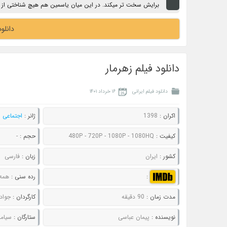
برایش سخت تر میکند. در این میان یاسمین هم هیچ شناختی از پدر
دانلود
دانلود فیلم زهرمار
دانلود فیلم ایرانی
۱۶ خرداد ۱۴۰۱
اکران :
1398
ژانر :
اجتماعی
,
کیفیت :
480P - 720P - 1080P - 1080HQ
حجم :
-
کشور :
ایران
زبان :
فارسی
:
رده سنی :
همه
مدت زمان :
90 دقیقه
کارگردان :
جواد
نویسنده :
پیمان عباسی
ستارگان :
سیامک 