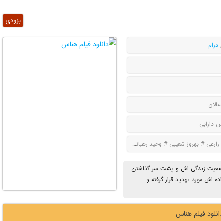
بزودی
درام
سالان
 دارابی
ارعی # بهروز شعیبی # وحید رهبانی # سولماز غنی
ن وضعیت زندگی اش و پشت سر گذاشتن
 اش مورد تهدید قرار گرفته و
انلود فیلم هناس