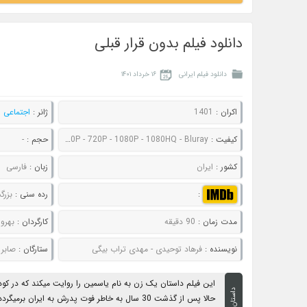
دانلود فیلم بدون قرار قبلی
دانلود فیلم ایرانی
۱۶ خرداد ۱۴۰۱
اکران :
1401
ژانر :
اجتماعی
,
کیفیت :
480P - 720P - 1080P - 1080HQ - Bluray
حجم :
-
کشور :
ایران
زبان :
فارسی
:
رده سنی :
بزرگ
مدت زمان :
90 دقیقه
کارگردان :
بهرو
نویسنده :
فرهاد توحیدی - مهدی تراب بیگی
ستارگان :
صابر ا
این فیلم داستان یک زن به نام یاسمین را روایت میکند که در کود
داستان
حالا پس از گذشت 30 سال به خاطر فوت پدرش به ایران