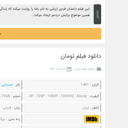
این فیلم داستان فردی ارزشی به نام رضا را روایت میکند که زندگ
داستان
همین موضوع برایش دردسر ایجاد میکند....
د
دانلود فیلم تومان
دانلود فیلم ایرانی
۱۴ خرداد ۱۴۰۱
اکران :
1401
ژانر :
اجتماعی
,
کیفیت :
480P - 720P - 1080P - 1080HQ - Bluray
حجم :
 6.79GB
کشور :
ایران
زبان :
فارسی
:
رده سنی :
بزرگ