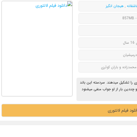
اشقانه
,
هیجان انگیز
857MB -
سال
درمیشیان
محمدزاده و باران کوثری
وری را تشکیل میدهند. سردسته این باند
و چندین بار از او جواب منفی میشنود
نلود فیلم لانتوری