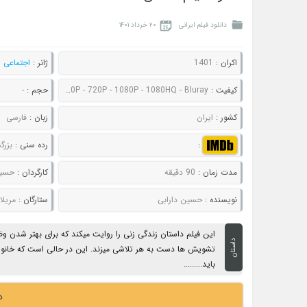
دانلود فیلم ایرانی
۲۰ خرداد ۱۴۰۱
اکران :
1401
ژانر :
اجتماعی
,
کیفیت :
480P - 720P - 1080P - 1080HQ - Bluray
حجم :
-
کشور :
ایران
زبان :
فارسی
:
رده سنی :
بزرگ
مدت زمان :
90 دقیقه
کارگردان :
حسین
نویسنده :
حسین دارابی
ستارگان :
مریلا ز
این فیلم داستان زندگی زنی را روایت میکند که برای بهتر شد
داستان
تشویش ها دست به هر تلاشی میزند. این در حالی است که خانواده
باید.........
د