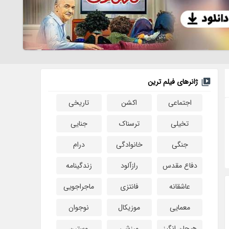
ژانرهای فیلم ترین
اجتماعی
اکشن
تاریخی
تخیلی
ترسناک
جنایی
جنگی
خانوادگی
درام
دفاع مقدس
رازآلود
زندگینامه
عاشقانه
فانتزی
ماجراجویی
معمایی
موزیکال
نوجوان
هیجان انگیز
ورزشی
وسترن