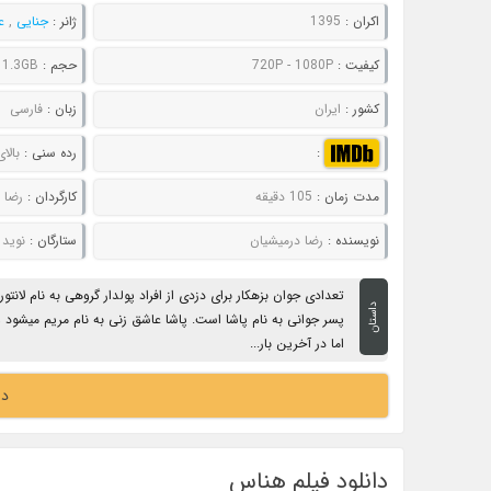
اکران :
1395
ژانر :
جنایی
,
ع
کیفیت :
720P - 1080P
حجم :
 1.3GB
کشور :
ایران
زبان :
فارسی
:
رده سنی :
بالای 16 
مدت زمان :
105 دقیقه
کارگردان :
رضا 
نویسنده :
رضا درمیشیان
ستارگان :
نوید 
تعدادی جوان بزهکار برای دزدی از افراد پولدار گروهی به نام لانت
داستان
پسر جوانی به نام پاشا است. پاشا عاشق زنی به نام مریم میشود 
اما در آخرین بار...
دا
دانلود فیلم هناس