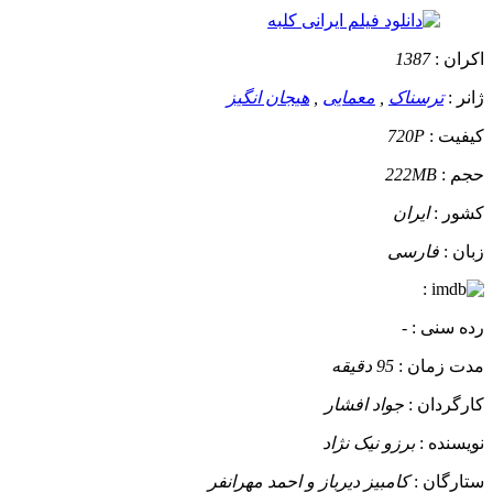
اکران :
1387
ژانر :
ترسناک
,
معمایی
,
هیجان انگیز
کیفیت :
720P
حجم :
222MB
کشور :
ایران
زبان :
فارسی
:
رده سنی :
-
مدت زمان :
95 دقیقه
کارگردان :
جواد افشار
نویسنده :
برزو نیک نژاد
ستارگان :
کامبیز دیرباز و احمد مهرانفر