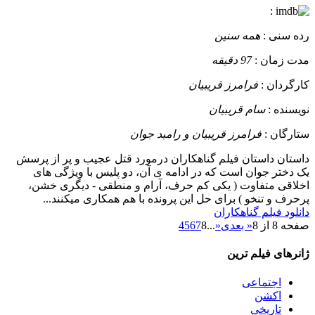
:
رده سنی :
همه سنین
مدت زمان :
97 دقیقه
کارگردان :
فرامرز قریبیان
نویسنده :
سام قریبیان
ستارگان :
فرامرز قریبیان و رامبد جوان
داستان
داستان فیلم گناهکاران درمورد قتل عجیب و پر از پرسش
یک دختر جوان است که در ادامه ی آن، دو پلیس با ویژگی های
اخلاقی متفاوت ( یکی کم حرف، آرام و منطقی - دیگری خشن،
پرحرف و تنخو ) برای حل این پرونده با هم همکاری میکنند...
دانلود فیلم گناهکاران
صفحه 8 از 8
« بعدی
«
...
8
7
6
5
4
ژانرهای فیلم ترین
اجتماعی
اکشن
تاریخی