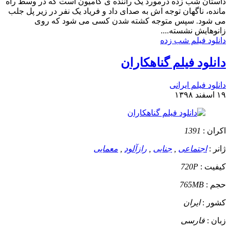
داستان
شب زده درمورد یک راننده ی کامیون است که در وسط راه
مانده، ناگهان توجه اش به صدای داد و فریاد یک نفر در زیر پل جلب
می شود. سپس متوجه کشته شدن کسی می شود که روی
زانوهایش نشسته....
دانلود فیلم شب زده
دانلود فیلم گناهکاران
دانلود فیلم ایرانی
۱۹ اسفند ۱۳۹۸
اکران :
1391
ژانر :
اجتماعی
,
جنایی
,
رازآلود
,
معمایی
کیفیت :
720P
حجم :
765MB
کشور :
ایران
زبان :
فارسی