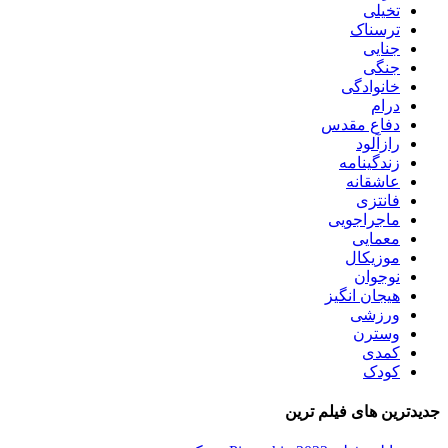
تخیلی
ترسناک
جنایی
جنگی
خانوادگی
درام
دفاع مقدس
رازآلود
زندگینامه
عاشقانه
فانتزی
ماجراجویی
معمایی
موزیکال
نوجوان
هیجان انگیز
ورزشی
وسترن
کمدی
کودک
جدیدترین های فیلم ترین