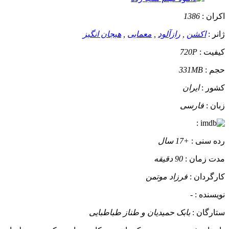
اکران :
1386
ژانر :
اکشن
,
رازآلود
,
معمایی
,
هیجان انگیز
کیفیت :
720P
حجم :
331MB
کشور :
ایران
زبان :
فارسی
:
رده سنی :
+17 سال
مدت زمان :
90 دقیقه
کارگردان :
فرزاد موتمن
نویسنده :
-
ستارگان :
بابک حمیدیان و طناز طباطبایی