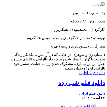
:
رده سنی :
همه سنین
مدت زمان :
100 دقیقه
کارگردان :
محمدمهدی عسگرپور
نویسنده :
محمدرضا گوهری و محمدمهدی عسگرپور
ستارگان :
حسین یاری و پانته آ بهرام
داستان
زن و شوهری در حالی که در آرامش با یکدیگر زندگی
میکنند، ناگهان با بیمار شدن مرد دچار ناآرامی و تلاطم میشوند.
علاوه بر این بیماری، مشکوک شدن زن به خیانت همسر خود،
ناآرامی او را وچندان میکند...
دانلود فیلم اقلیما
دانلود فیلم شب زده
دانلود فیلم ایرانی
۲۲ اسفند ۱۳۹۸