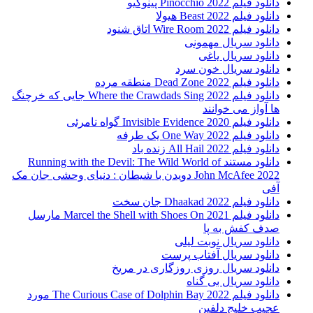
دانلود فیلم Pinocchio 2022 پینوکیو
دانلود فیلم Beast 2022 هیولا
دانلود فیلم Wire Room 2022 اتاق شنود
دانلود سریال مهمونی
دانلود سریال یاغی
دانلود سریال خون سرد
دانلود فیلم 2022 Dead Zone منطقه مرده
دانلود فیلم Where the Crawdads Sing 2022 جایی که خرچنگ
ها آواز می خوانند
دانلود فیلم 2020 Invisible Evidence گواه نامرئی
دانلود فیلم One Way 2022 یک طرفه
دانلود فیلم All Hail 2022 زنده باد
دانلود مستند Running with the Devil: The Wild World of
John McAfee 2022 دویدن با شیطان : دنیای وحشی جان مک
آفی
دانلود فیلم Dhaakad 2022 جان سخت
دانلود فیلم Marcel the Shell with Shoes On 2021 مارسل
صدف کفش به پا
دانلود سریال نوبت لیلی
دانلود سریال آفتاب پرست
دانلود سریال روزی روزگاری در مریخ
دانلود سریال بی گناه
دانلود فیلم The Curious Case of Dolphin Bay 2022 مورد
عجیب خلیج دلفین