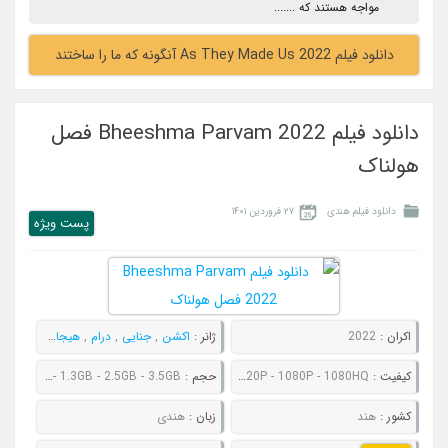
مواجه هستند که .......
دانلود فیلم As They Made Us 2022 آنگونه که ما را ساختند
دانلود فیلم Bheeshma Parvam 2022 فصل
هولناک
دانلود فیلم هندی
۲۷ فروردین ۱۴۰۱
پست ويژه
اکران :
2022
ژانر :
اکشن
,
جنایی
,
درام
,
هیجان انگیز
کیفیت :
480P - 720P - 1080P - 1080HQ
حجم :
934MB - 1.3GB - 2.5GB - 3.5GB
کشور :
هند
زبان :
هندی