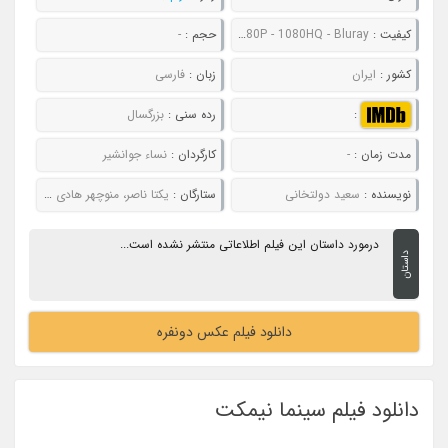
کیفیت :
480P - 720P - 1080P - 1080HQ - Bluray
حجم :
-
کشور :
ایران
زبان :
فارسی
:
رده سنی :
بزرگسال
مدت زمان :
-
کارگردان :
نساء جوانشیر
نویسنده :
سعید دولتخانی
ستارگان :
یکتا ناصر، منوچهر هادی و سارا نجفی
درمورد داستان این فیلم اطلاعاتی منتشر نشده است...
داستان
دانلود فیلم عکس دونفره
دانلود فیلم سینما نیمکت