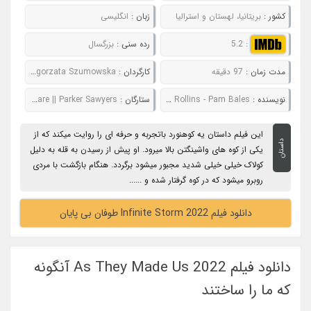
کشور :
بریتانیا، لهستان و استرالیا
زبان :
انگلیسی
:
5.2
رده سنی :
بزرگسال
مدت زمان :
97 دقیقه
کارگردان :
Malgorzata Szumowska
نویسنده :
Joshua Rollins - Pam Bales
ستارگان :
Naomi Watts || Billy Howle || Denis O'Hare || Parker Sawyers
این فیلم داستان یه کوهنورد باتجربه و حرفه ای را روایت میکند که از
داستان
یکی از کوه های واشینگتن بالا میرود. او پیش از رسیدن به قله به دلیل
کولاک خیلی خیلی شدید مجبور میشود برگردد. هنگام بازگشت با مردی
روبرو میشود که در کوه گرفتار شده و ......
دانلود فیلم Infinite Storm 2022 طوفان بی پایان
دانلود فیلم As They Made Us 2022 آنگونه
که ما را ساختند