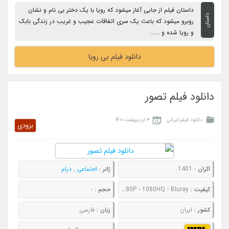
داستان فیلم از جایی آغاز میشود که رویا با یک دختر بی نام و نشان
داستان
روبرو میشود که باعث یک سری اتفاقات عجیب و غریب در زندگی بابک
و رویا شده و ......
دانلود فیلم بی رویا
دانلود فیلم تصور
دانلود فیلم ایرانی
۳ اردیبهشت ۱۴۰۱
بزودی
اکران :
1401
ژانر :
اجتماعی
,
درام
کیفیت :
480P - 720P - 1080P - 1080HQ - Bluray
حجم :
-
کشور :
ایران
زبان :
فارسی