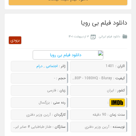
دانلود فیلم بی رویا
دانلود فیلم ایرانی
۳ اردیبهشت ۱۴۰۱
بزودی
اکران :
1401
ژانر :
اجتماعی
,
درام
کیفیت :
480P - 720P - 1080P - 1080HQ - Bluray
حجم :
-
کشور :
ایران
زبان :
فارسی
:
رده سنی :
بزرگسال
مدت زمان :
90 دقیقه
کارگردان :
آرین وزیر دفتری
نویسنده :
آرین وزیر دفتری
ستارگان :
طناز طباطبایی # صابر ابر # شادی کرم ‌رودی # فرانک کلانتر