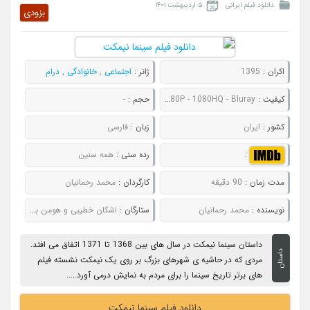
دانلود فیلم ایرانی
۵ اردیبهشت ۱۴۰۱
بزودی
اکران :
1395
ژانر :
اجتماعی
,
خانوادگی
,
درام
کیفیت :
480P - 720P - 1080P - 1080HQ - Bluray
حجم :
-
کشور :
ایران
زبان :
فارسی
:
رده سنی :
همه سنین
مدت زمان :
90 دقیقه
کارگردان :
محمد رحمانیان
نویسنده :
محمد رحمانیان
ستارگان :
اشکان خطیبی و هومن برق نورد
داستان سینما نیمکت در سال های بین 1368 تا 1371 اتفاق می افتد.
داستان
مردی که در حاشیه ی شهرهای بزرگ بر روی یک نیمکت نشسته فیلم
های برتر تاریخ سینما را برای مردم به نمایش درمی آورد.....
دانلود فیلم سینما نیمکت