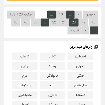
« بعدی
«
...
10
...
صفحه 20 از 103
50
40
30
...
22
21
20
19
18
...
»
قبلی »
ژانرهای فیلم ترین
اجتماعی
اکشن
تاریخی
تخیلی
ترسناک
جنایی
جنگی
خانوادگی
درام
دفاع مقدس
رازآلود
زندگینامه
عاشقانه
فانتزی
ماجراجویی
معمایی
موزیکال
نوجوان