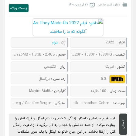
دانلود فیلم خارجی
۲۷ فروردین ۱۴۰۱
پست ويژه
اکران :
2022
ژانر :
درام
کیفیت :
480P - 720P - 1080P - 1080HQ
حجم :
654MB - 926MB - 1.8GB - 2.4GB
کشور :
آمریکا
زبان :
انگلیسی
:
5.8
رده سنی :
بزرگسال
مدت زمان :
100 دقیقه
کارگردان :
Mayim Bialik
نویسنده :
Mayim Bialik - Jonathan Cohen
ستارگان :
Dianna Agron / Dustin Hoffman / Simon Helberg / Candice Bergen
این فیلم سینمایی داستان زندگی شخصی به نام ابیگل و فرزندانش را
داستان
روایت میکند. او همه تلاشش را خود را به کار میگیرد تا وضعیت زندگی
اش را ارتقا بخشد. در این میان خانواده ابیگل با یک سری مشکلات