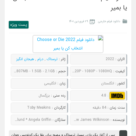
یا بمیر
دانلود فیلم خارجی
۲۹ فروردین ۱۴۰۱
پست ويژه
اکران :
2022
ژانر :
ترسناک
,
درام
,
هیجان انگیز
کیفیت :
480P - 720P - 1080P - 1080HQ
حجم :
568MB - 807MB - 1.5GB - 2.1GB
کشور :
انگلستان
زبان :
انگلیسی
:
4.8
رده سنی :
بزرگسال
مدت زمان :
84 دقیقه
کارگردان :
Toby Meakins
نویسنده :
Simon Allen - Toby Meakins - Matthew James Wilkinson
ستارگان :
Iola Evans * Asa Butterfield * Robert Englund * Angela Griffin
پس از آغاز یک بازی بسیار ترسناک و مهیج برای بقا یک کدنویس جوان