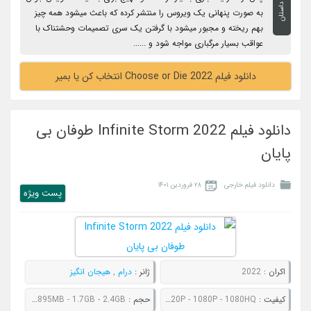
داستان
به صورت پنهانی یک ویروس را منتشر کرده که باعث میشود همه چیز
بهم ریخته و مجبور میشود با گرفتن یک سری تصمیمات وحشتناک با
عواقب بسیار مرگباری مواجه شود و ......
دانلود فیلم Choose or Die 2022 انتخاب کن یا بمیر
دانلود فیلم Infinite Storm 2022 طوفان بی
پایان
دانلود فیلم خارجی
۲۸ فروردین ۱۴۰۱
پست ويژه
اکران :
2022
ژانر :
درام
,
هیجان انگیز
کیفیت :
480P - 720P - 1080P - 1080HQ
حجم :
631MB - 895MB - 1.7GB - 2.4GB