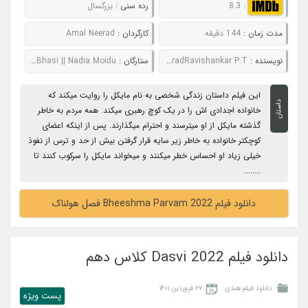
:
8.3
رده سنی :
بزرگسال
مدت زمان :
144 دقیقه
کارگردان :
Amal Neerad
نویسنده :
R.J. Murugan - Amal NeeradRavishankar P.T.
ستارگان :
Mammootty || Soubin Shahir || Sreenath Bhasi || Nadia Moidu
این فیلم داستان زندگی شخصی به نام مایکل را روایت میکند که
داستان
خانواده اجدادی اش را در یک کوچ رهبری میکند. همه مردم به خاطر
گذشته مایکل از او میترسند و احترام میگذارند. پس از اینکه اعضای
کوچکتر خانواده به خاطر زیر سایه قرار گرفتن بیش از حد و ترس از نفوذ
خیلی زیاد او احساس خطر میکنند و میخواند مایکل را سرکوب کنند تا
........
دانلود فیلم Bheeshma Parvam 2022 فصل هولناک
دانلود فیلم Dasvi 2022 کلاس دهم
دانلود فیلم هندی
۲۷ فروردین ۱۴۰۱
پست ويژه