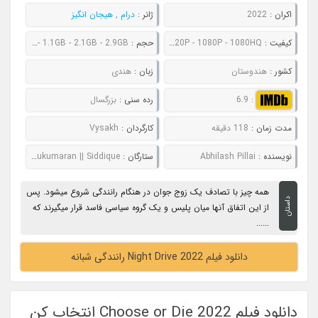
اکران :
2022
ژانر :
درام
,
هیجان انگیز
کیفیت :
480P - 720P - 1080P - 1080HQ
حجم :
766MB - 1.1GB - 2.1GB - 2.9GB
کشور :
هندوستان
زبان :
هندی
:
6.9
رده سنی :
بزرگسال
مدت زمان :
118 دقیقه
کارگردان :
Vysakh
نویسنده :
Abhilash Pillai
ستارگان :
Anna Ben || Roshan Mathew || Indrajith Sukumaran || Siddique
همه چیز با تصادف یک زوج جوان در هنگام رانندگی شروع میشود. پس
داستان
از این اتفاق آنها میان پلیس و یک گروه سیاسی فاسد قرار میگیرند که
......
دانلود فیلم Night Drive 2022 رانندگی شبانه
دانلود فیلم Choose or Die 2022 انتخاب کن