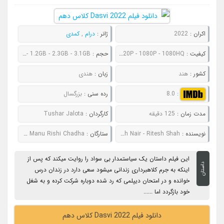
اکران :
2022
ژانر :
درام
,
کمدی
کیفیت :
480P - 720P - 1080P - 1080HQ
حجم :
850MB - 1.2GB - 2.3GB - 3.1GB
کشور :
هند
زبان :
هندی
:
8.0
رده سنی :
بزرگسال
مدت زمان :
125 دقیقه
کارگردان :
Tushar Jalota
نویسنده :
Suresh Nair - Ritesh Shah
ستارگان :
Abhishek Bachchan # Nimrat Kaur # Yami Gautam # Manu Rishi Chadha
این فیلم داستان یک سیاستمدار بی سواد را روایت میکند که پس از
داستان
اینکه به جرم کلاهبرداری زندانی میشود سعی دارد در زندان درس
خوانده و در امتحان دیپلمی که رد شده دوباره شرکت کرده و به شغل
خود بازگردد اما ......
دانلود فیلم Dasvi 2022 کلاس دهم