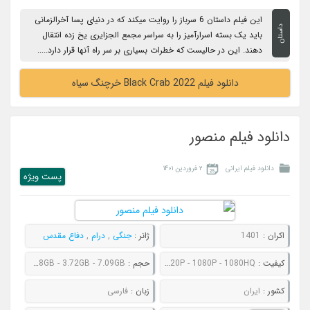
این فیلم داستان 6 سرباز را روایت میکند که در دنیای پسا آخرالزمانی
داستان
باید یک بسته اسرارآمیز را به سراسر مجمع الجزایری یخ زده انتقال
دهند. این در حالیست که خطرات بسیاری بر سر راه آنها قرار دارد.....
دانلود فیلم Black Crab 2022 خرچنگ سیاه
دانلود فیلم منصور
دانلود فیلم ایرانی
۲ فروردین ۱۴۰۱
پست ويژه
اکران :
1401
ژانر :
جنگی
,
درام
,
دفاع مقدس
کیفیت :
480P - 720P - 1080P - 1080HQ
حجم :
750MB - 1.01GB - 1.78GB - 3.72GB - 7.09GB
کشور :
ایران
زبان :
فارسی