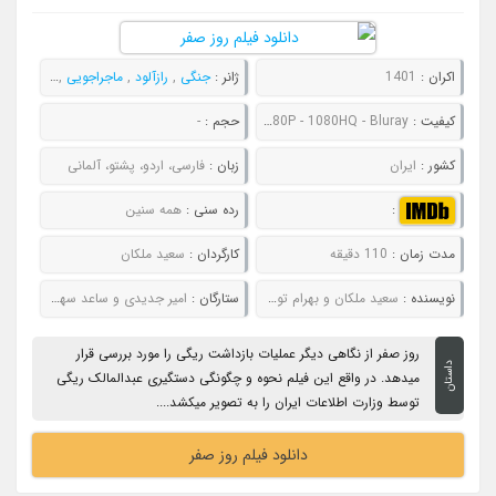
اکران :
1401
ژانر :
جنگی
,
رازآلود
,
ماجراجویی
,
معمایی
,
ه
کیفیت :
480P - 720P - 1080P - 1080HQ - Bluray
حجم :
-
کشور :
ایران
زبان :
فارسی، اردو، پشتو، آلمانی
:
رده سنی :
همه سنین
مدت زمان :
110 دقیقه
کارگردان :
سعید ملکان
نویسنده :
سعید ملکان و بهرام توکلی
ستارگان :
امیر جدیدی و ساعد سهیلی
روز صفر از نگاهی دیگر عملیات بازداشت ریگی را مورد بررسی قرار
داستان
میدهد. در واقع این فیلم نحوه و چگونگی دستگیری عبدالمالک ریگی
توسط وزارت اطلاعات ایران را به تصویر میکشد....
دانلود فیلم روز صفر