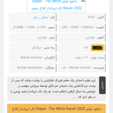
اکران :
2022
ژانر :
جنگی
,
درام
کیفیت :
480P - 720P - 1080P - 1080HQ
حجم :
716MB - 1019MB - 1.9GB - 2.7GB
کشور :
اوکراین
زبان :
اوکراینی
:
4.6
رده سنی :
بزرگسال
مدت زمان :
111 دقیقه
کارگردان :
Marian Bushan
نویسنده :
Marian Bushan - Mykola Voronin
ستارگان :
Aldoshyn Pavlo :: Maryna Koshkina :: Andrey Mostrenko
این فیلم داستان یک معلم فیزیک اوکراینی را روایت میکند که پس از
داستان
پشت سر گذاشتن یک داستان غم انگیز توسط سربازان مهاجم در
دونباس به دنبال گرفتن انتقام است. او یک تک تیرانداز نخبه روسی را
در نظر دارد که ......
دانلود فیلم Sniper. The White Raven 2022 تک تیرانداز کلاغ