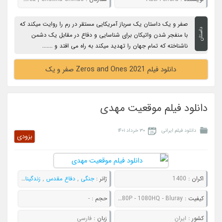
صفر و یک داستان یک سرباز آمریکایی مستقر در رم را روایت میکند که
داستان
با منفجر شدن واتیکان برای شناسایی و دفاع در مقابل یک دشمن
ناشناخته که تمام جهان را تهدید میکند به راه می افتد و .......
دانلود فیلم Zeros and Ones 2021 صفر و یک
دانلود فیلم موقعیت مهدی
دانلود فیلم ایرانی
۳۰ خرداد ۱۴۰۱
بزودی
اکران :
1400
ژانر :
جنگی
,
دفاع مقدس
,
زندگینامه
کیفیت :
480P - 720P - 1080P - 1080HQ - Bluray
حجم :
-
کشور :
ایران
زبان :
فارسی