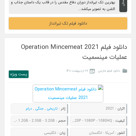
داستان
بهترین تک ‌تیرانداز دوران دفاع مقدس را در قالب یک داستان جذاب و
اکشن به تصویر میکشد...
دانلود فیلم تک تیرانداز
دانلود فیلم Operation Mincemeat 2021
عملیات مینسمیت
دانلود فیلم خارجی
۲۷ اردیبهشت ۱۴۰۱
پست ويژه
اکران :
2021
ژانر :
تاریخی
,
جنگی
,
درام
کیفیت :
480P - 720P - 1080P - 1080HQ
حجم :
844MB - 1.2GB - 2.3GB - 3.2GB
کشور :
آمریکا - انگلستان
زبان :
انگلیسی