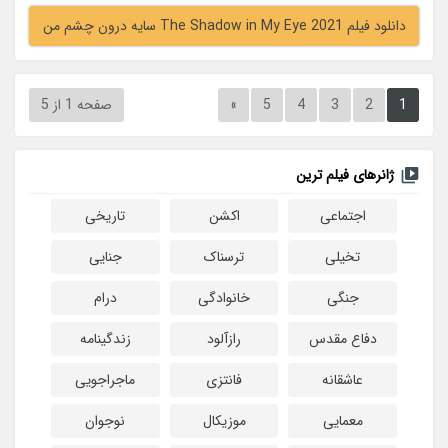
دانلود فیلم The Shadow in My Eye 2021 سایه درون چشم من
1
2
3
4
5
»
صفحه 1 از 5
ژانرهای فیلم ترین
اجتماعی
اکشن
تاریخی
تخیلی
ترسناک
جنایی
جنگی
خانوادگی
درام
دفاع مقدس
رازآلود
زندگینامه
عاشقانه
فانتزی
ماجراجویی
معمایی
موزیکال
نوجوان