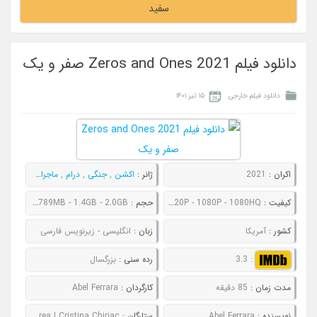
سفید
دانلود فیلم Zeros and Ones 2021 صفر و یک
دانلود فیلم خارجی
۱۵ تیر ۱۴۰۱
اکران :
2021
ژانر :
اکشن
,
جنگی
,
درام
,
ماجراجویی
,
هیجا
کیفیت :
480P - 720P - 1080P - 1080HQ
حجم :
541MB - 789MB - 1.4GB - 2.0GB
کشور :
آمریکا
زبان :
انگلیسی - زیرنویس فارسی
:
3.3
رده سنی :
بزرگسال
مدت زمان :
85 دقیقه
کارگردان :
Abel Ferrara
نویسنده :
Abel Ferrara
ستارگان :
Ethan Hawke | Valerio Mastandrea | Cristina Chiriac