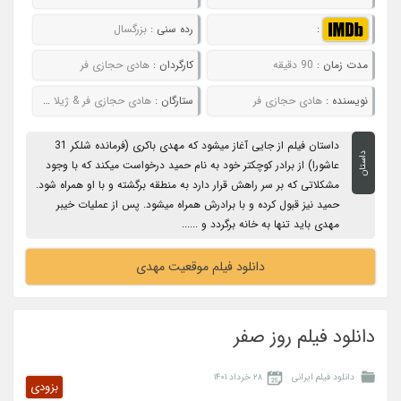
:
رده سنی :
بزرگسال
مدت زمان :
90 دقیقه
کارگردان :
هادی حجازی فر
نویسنده :
هادی حجازی فر
ستارگان :
هادی حجازی‌ فر & ژیلا شاهی & وحید حجازی‌ فر & معصومه ربانی‌ نیا
داستان فیلم از جایی آغاز میشود که مهدی باکری (فرمانده شلکر 31
داستان
عاشورا) از برادر کوچکتر خود به نام حمید درخواست میکند که با وجود
مشکلاتی که بر سر راهش قرار دارد به منطقه برگشته و با او همراه شود.
حمید نیز قبول کرده و با برادرش همراه میشود. پس از عملیات خیبر
مهدی باید تنها به خانه برگردد و ......
دانلود فیلم موقعیت مهدی
دانلود فیلم روز صفر
دانلود فیلم ایرانی
۲۸ خرداد ۱۴۰۱
بزودی