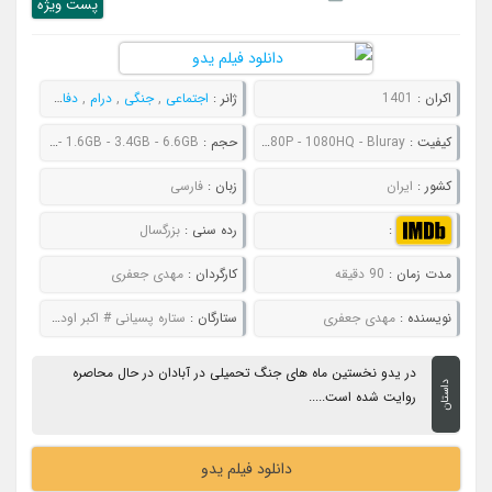
پست ويژه
اکران :
1401
ژانر :
اجتماعی
,
جنگی
,
درام
,
دفاع مقدس
کیفیت :
480P - 720P - 1080P - 1080HQ - Bluray
حجم :
644MB - 891MB - 1.6GB - 3.4GB - 6.6GB
کشور :
ایران
زبان :
فارسی
:
رده سنی :
بزرگسال
مدت زمان :
90 دقیقه
کارگردان :
مهدی جعفری
نویسنده :
مهدی جعفری
ستارگان :
ستاره پسیانی # اکبر اودود # سعید آلبوعبادی # میلاد صویلاوی
در یدو نخستین ماه های جنگ تحمیلی در آبادان در حال محاصره
داستان
روایت شده است.....
دانلود فیلم یدو