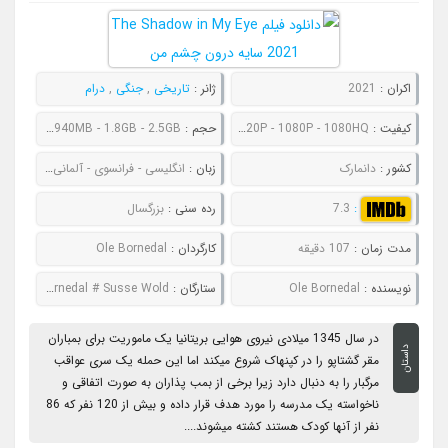
اکران :
2021
ژانر :
تاریخی
,
جنگی
,
درام
کیفیت :
480P - 720P - 1080P - 1080HQ
حجم :
662MB - 940MB - 1.8GB - 2.5GB
کشور :
دانمارک
زبان :
انگلیسی - فرانسوی - آلمانی - دانمارکی
:
7.3
رده سنی :
بزرگسال
مدت زمان :
107 دقیقه
کارگردان :
Ole Bornedal
نویسنده :
Ole Bornedal
ستارگان :
Alex Høgh Andersen # Danica Curcic # Fanny Bornedal # Susse Wold
در سال 1345 میلادی نیروی هوایی بریتانیا یک ماموریت برای بمباران
داستان
مقر گشتاپو را در کپنهاک شروع میکند اما این حمله یک سری عواقب
مرگبار را به دنبال دارد زیرا برخی از بمب پذاران به صورت اتفاقی و
ناخواسته یک مدرسه را مورد هدف قرار داده و بیش از 120 نفر که 86
نفر از آنها کودک هستند کشته میشوند....