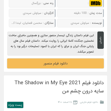
:
رده سنی :
بزرگسال
مدت زمان :
100 دقیقه
کارگردان :
سیاوش سرمدی
نویسنده :
سیاوش سرمدی
ستارگان :
محسن قصابیان، لیندا کیانی، مهدی کوشکی، حمیدرضا نعیمی
این فیلم داستان زندگی تیمسار منصور ستاری و همچنین ماجرای ساخت
داستان
نخستین جنگنده کاملا ایرانی را روایت میکند. داستان فیلم سال های
پایانی جنگ ایران و عراق را که ایران با کمبود تسلیحات درگیر بود را به
تصویر میکشد.
دانلود فیلم منصور
دانلود فیلم The Shadow in My Eye 2021
سایه درون چشم من
دانلود فیلم خارجی
۲۸ اسفند ۱۴۰۰
پست ويژه