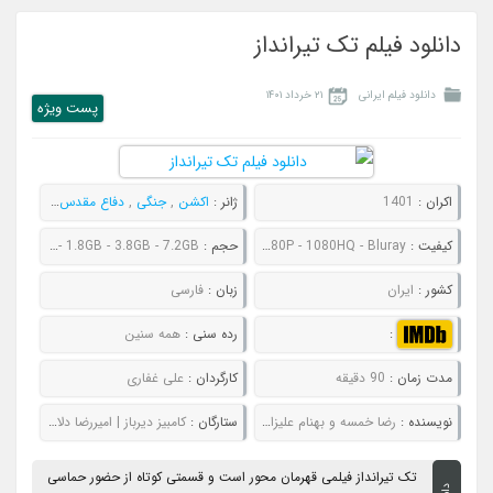
دانلود فیلم تک تیرانداز
دانلود فیلم ایرانی
۲۱ خرداد ۱۴۰۱
پست ويژه
اکران :
1401
ژانر :
اکشن
,
جنگی
,
دفاع مقدس
,
زندگینامه
کیفیت :
480P - 720P - 1080P - 1080HQ - Bluray
حجم :
714MB - 996MB - 1.8GB - 3.8GB - 7.2GB
کشور :
ایران
زبان :
فارسی
:
رده سنی :
همه سنین
مدت زمان :
90 دقیقه
کارگردان :
علی غفاری
نویسنده :
رضا خمسه و بهنام علیزاده
ستارگان :
کامبیز دیرباز | امیررضا دلاوری | علیرضا کمالی | انوش معظمی
تک ‌تیرانداز فیلمی قهرمان محور است و قسمتی کوتاه از حضور حماسی