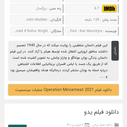
:
6.7
رده سنی :
بزرگسال
مدت زمان :
128 دقیقه
کارگردان :
John Madden
نویسنده :
Michelle Ashford - Ben Macintyre
ستارگان :
Colin Firth # Matthew Macfadyen # Kelly Macdonald # Rufus Wright
این فیلم داستان متفقینی را روایت میکند که در سال 1943 تصمیم
داستان
داشتند مناطق اروپایی اشغال شده توسط هیتلر را آزاد کنند. در این فیلم
داستان زندگی یوان مونتاگو و چارلز چاملی به تصویر کشیده شده است
که از طریق یک جسد با لباس افسران بریتانیایی اطلاعات اشتباهی
درباره حمله به یونان منتشر کردند درحالیکه هدف واقعیشان سیسیل بود
و ......
دانلود فیلم Operation Mincemeat 2021 عملیات مینسمیت
دانلود فیلم یدو
دانلود فیلم ایرانی
۷ فروردین ۱۴۰۱