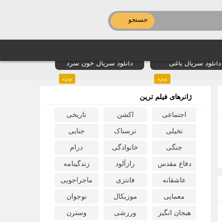
جستجو
دانلود سریال یاغی
دانلود سریال خون سرد
ویژه
ویژه
ژانرهای فیلم ترین
اجتماعی
اکشن
تاریخی
تخیلی
ترسناک
جنایی
جنگی
خانوادگی
درام
دفاع مقدس
رازآلود
زندگینامه
عاشقانه
فانتزی
ماجراجویی
معمایی
موزیکال
نوجوان
هیجان انگیز
ورزشی
وسترن