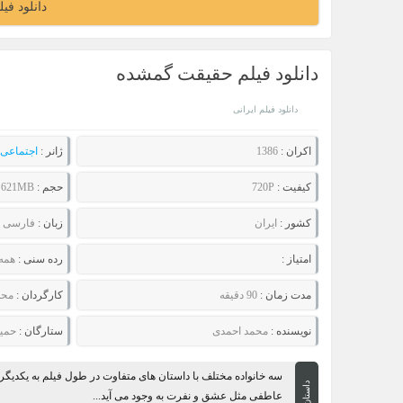
دانلود فی
دانلود فیلم حقیقت گمشده
دانلود فیلم ایرانی
اکران :
1386
ژانر :
اجتماعی
کیفیت :
720P
حجم :
621MB
کشور :
ایران
زبان :
فارسی
امتیاز :
رده سنی :
همه
مدت زمان :
90 دقیقه
کارگردان :
محم
نویسنده :
محمد احمدی
ستارگان :
حمید
سه خانواده مختلف با داستان های متفاوت در طول فیلم به یکدیگر گ
داستان
عاطفی مثل عشق و نفرت به وجود می آید...