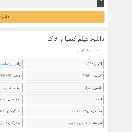
دانلو
دانلود فیلم کیمیا و خاک
دانلود فیلم ایرانی
اکران :
1387
ژانر :
اجتماعی
کیفیت :
720P
حجم :
641MB
کشور :
ایران
زبان :
فارسی
امتیاز :
رده سنی :
همه
مدت زمان :
87 دقیقه
کارگردان :
عبا
نویسنده :
عباس رافعی
ستارگان :
امیر