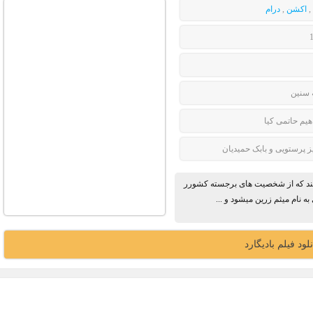
,
اکشن
,
درام
 سنین
اهیم حاتمی کیا
ز پرستویی و بابک حمیدیان
میکند که از شخصیت های برجسته کشورر
نام میثم زرین میشود و ...
نلود فیلم بادیگارد