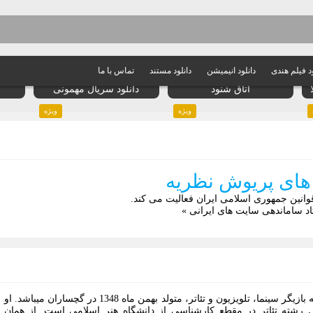
ود فیلم هندی
دانلود انیمیشن
دانلود مستند
تماس با ما
دانلود فیلم Wire Room 2022
اتاق شنود
دانلود سریال مهمونی
ویژه
ویژه
م های پریوش نظریه
وانین جمهوری اسلامی ایران فعالیت می کند.
د ساماندهی سایت های ایرانی »
پریوش نظریه بازیگر سینما، تلویزیون و تئاتر، متولد بهمن ماه 1348 در گچساران میباشد. او
ل رشته تئاتر در مقطع کارشناسی از دانشگاه هنر اسلامی است. از همان