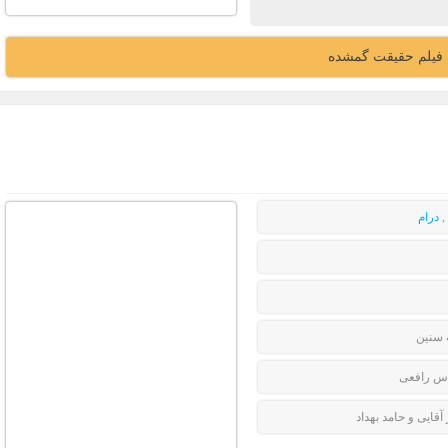
د فیلم حقیقت گمشده
,
درام
 سنین
س رافعی
 آقایی و حامد بهداد