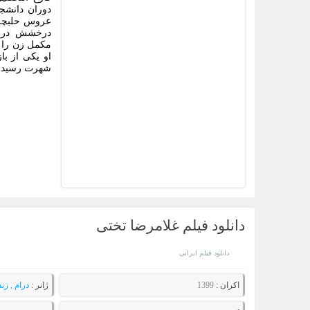
درخشش در ف
مکمل زن را د
او یکی از ب
شهرت رسید. پ
دانلود فیلم غلامرضا تختی
دانلود فیلم ایرانی
اکران :
1399
ژانر :
درام
,
زند