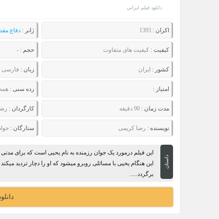
دانلود فیلم ایرانی
اکران :
1393
ژانر :
دفاع مق
کیفیت :
کیفیت های متفاوت
حجم :
-
کشور :
ایران
زبان :
فارسی
امتیاز :
رده سنی :
همه
مدت زمان :
90 دقیقه
کارگردان :
رضا
نویسنده :
رضا کریمی
ستارگان :
جوا
این فیلم درمورد یک جوان رزمنده به نام یحیی است که برای مدت
داستان
این هنگام یحیی با مسائلی روبرو میشود که او را دچار تردید میکند 
برگردد.....
دانلو