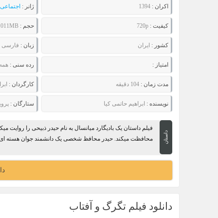
اکران :
1394
ژانر :
اجتماعی
کیفیت :
720p
حجم :
1011MB
کشور :
ایران
زبان :
فارسی
امتیاز :
رده سنی :
همه
مدت زمان :
104 دقیقه
کارگردان :
ابر
نویسنده :
ابراهیم حاتمی کیا
ستارگان :
پروی
فیلم داستان یک بادیگارد میانسال به نام حیدر ذبیحی را روایت 
داستان
محافظت میکند. حیدر محافظ شخصی یک دانشمند جوان هسته ای به 
دا
دانلود فیلم تگرگ و آفتاب