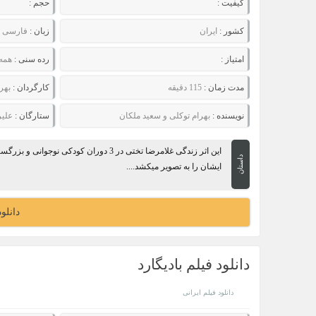
کیفیت :
حجم :
کشور :
ایران
زبان :
فارسی
امتیاز :
رده سنی :
همه
مدت زمان :
115 دقیقه
کارگردان :
بهر
نویسنده :
بهرام توکلی و سعید ملکان
ستارگان :
علیرضا
این اثر زندگی غلامرضا تختی در 3 دوران کودک
داستان
ایشان را به تصویر میکشد....
دانلو
دانلود فیلم بادیگارد
دانلود فیلم ایرانی