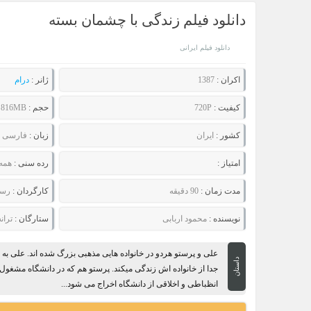
دانلود فیلم زندگی با چشمان بسته
دانلود فیلم ایرانی
اکران :
1387
ژانر :
درام
کیفیت :
720P
حجم :
816MB
کشور :
ایران
زبان :
فارسی
امتیاز :
رده سنی :
همه
مدت زمان :
90 دقیقه
کارگردان :
رسو
نویسنده :
محمود اربابی
ستارگان :
تران
علی و پرستو هردو در خانواده هایی مذهبی بزرگ شده اند. علی
داستان
جدا از خانواده اش زندگی میکند. پرستو هم که در دانشگاه مشغ
انظباطی و اخلاقی از دانشگاه اخراج می شود...