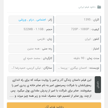
دانلود فیلم ایرانی
اکران :
1395
ژانر :
اجتماعی
,
درام
,
ورزشی
کیفیت :
720P - 1080P
حجم :
522MB - 1.1GB
کشور :
ایران
زبان :
فارسی
امتیاز :
رده سنی :
همه سنین
مدت زمان :
90 دقیقه
کارگردان :
محمد حمزه ای
نویسنده :
احسان بیگلری - پریسا هاشم پور
ستارگان :
نیکی کریمی، حمیدرضا آذرنگ، هومن سیدی، لیلا زارع
این فیلم داستان زندگی آذر و امیر را روایت میکند که برای راه اندازی
داستان
رستورانشان با شراکت پسرعموی امیر به نام صابر خانه ی پدری امیر را
میفروشند. صابر برای شراکت با امیر از پدرش مقداری پول میگیرد. پس
از چند روز صابر از تصمیم خود منصرف شده و زیر همه چیز میزند و ......
دانلود فیلم آذر