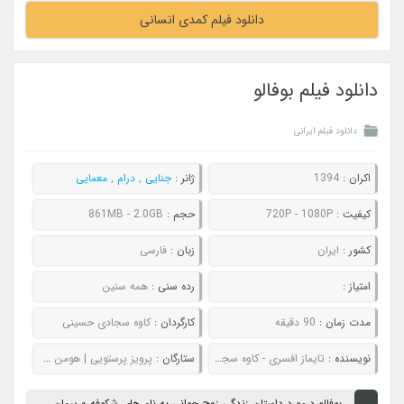
دانلود فیلم کمدی انسانی
دانلود فیلم بوفالو
دانلود فیلم ایرانی
اکران :
1394
ژانر :
جنایی
,
درام
,
معمایی
کیفیت :
720P - 1080P
حجم :
861MB - 2.0GB
کشور :
ایران
زبان :
فارسی
امتیاز :
رده سنی :
همه سنین
مدت زمان :
90 دقیقه
کارگردان :
کاوه سجادی حسینی
نویسنده :
تایماز افسری - کاوه سجادی حسینی
ستارگان :
پرویز پرستویی | هومن سیدی | سهیلا گلستانی | پانته آ پناهی ها
بوفالو درمورد داستان زندگی زوج جوانی به نام های شکوفه و پیمان