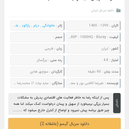
دانلود سریال ایرانی
اکران :
1399 - 1400
ژانر :
خانوادگی
,
درام
,
رازآلود
,
عاشقانه
,
معم
کیفیت :
480P - 720P - 1080P - 1080HQ - Bluray
حجم :
کشور :
ایران
زبان :
فارسی
امتیاز :
4.8
رده سنی :
بزرگسال
مدت زمان :
60 دقیقه
کارگردان :
منوچهر هادی
نویسنده :
علیرضا کاظمی پور و سعید جلالی
ستارگان :
ساره بیات // محمدرضا // هومن سیدی // حسین یاری // هانیه توسلی
پس از اینکه رضا به خاطر فعالیت های اقتصادی پدرش به مشکلات
داستان
بسیار بزرگی برمیخورد از سهیل و پیمان درخواست کمک میکند اما همه
چیز طبق برنامه پیش نمیرود و اوضاع از کنترل خارج میشود که ...........
دانلود سریال گیسو (عاشقانه 2)