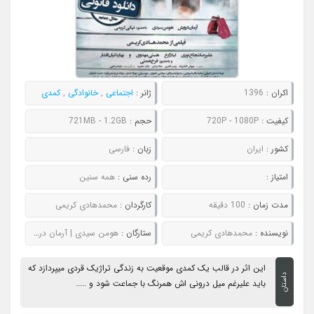
اکران :
1396
ژانر :
اجتماعی
,
خانوادگی
,
کمدی
کیفیت :
720P - 1080P
حجم :
721MB - 1.2GB
کشور :
ایران
زبان :
فارسی
امتیاز :
رده سنی :
همه سنین
مدت زمان :
100 دقیقه
کارگردان :
محمدهادی کریمی
نویسنده :
محمدهادی کریمی
ستارگان :
هومن سیدی | آرمان درویش | بهاره کیان افشار | نیکی کریمی | هستی مهدوی
این اثر در قالب یک کمدی موقعیت به زندگی تراژیک قردی میپردازد که
داستان
باید علیرغم میل درونی اش همرنگ با جماعت شود و .....