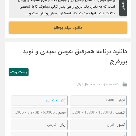
داستان
است که به دنبال یک دزدی راهی بندر انزلی میشوند تا با شخصی
ملاقات کنند. انها نمیدانند که طمعشان بسیار پرخطر است و .....
دانلود فیلم بوفالو
دانلود برنامه همرفیق هومن سیدی و نوید
پورفرج
پست ويژه
برنامه همرفیق
دانلود سریال ایرانی
اکران :
1400
ژانر :
اجتماعی
کیفیت :
480P - 720P - 1080P - 1080HQ
حجم :
551MB - 890MB - 1.73GB - 3.27GB - 6.33GB
کشور :
ایران
زبان :
فارسی