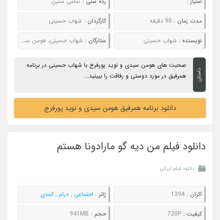
امتیاز :
رده سنی :
تمامی سنین
مدت زمان :
90 دقیقه
کارگردان :
شهاب حسینی
نویسنده :
شهاب حسینی
ستارگان :
شهاب حسینی، هومن سیدی و نوید پورفرج
صحبت های هومن سیدی و نوید پورفرج با شهاب حسینی در برنامه
داستان
همرفیق در مورد دوستی و رفاقت را ببینید...
دانلود برنامه همرفیق هومن سیدی و نوید پورفرج
دانلود فیلم من دیه گو مارادونا هستم
دانلود فیلم ایرانی
اکران :
1394
ژانر :
اجتماعی
,
درام
,
کمدی
کیفیت :
720P
حجم :
941MB