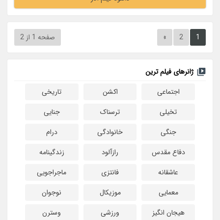
1
2
»
صفحه 1 از 2
ژانرهای فیلم ترین
اجتماعی
اکشن
تاریخی
تخیلی
ترسناک
جنایی
جنگی
خانوادگی
درام
دفاع مقدس
رازآلود
زندگینامه
عاشقانه
فانتزی
ماجراجویی
معمایی
موزیکال
نوجوان
هیجان انگیز
ورزشی
وسترن