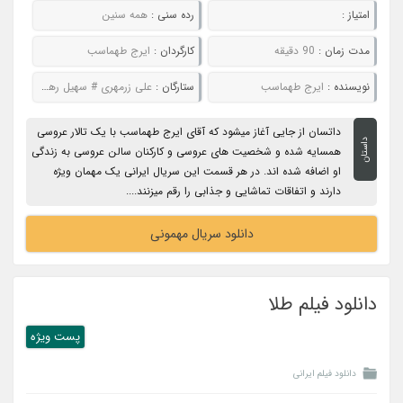
امتیاز :
رده سنی :
همه سنین
مدت زمان :
90 دقیقه
کارگردان :
ایرج طهماسب
نویسنده :
ایرج طهماسب
ستارگان :
علی زرمهری # سهیل رهبر زارع # سارا صبری # احمد فیاض
داتسان از جایی آغاز میشود که آقای ایرج طهماسب با یک تالار عروسی
داستان
همسایه شده و شخصیت های عروسی و کارکنان سالن عروسی به زندگی
او اضافه شده اند. در هر قسمت این سریال ایرانی یک مهمان ویژه
دارند و اتفاقات تماشایی و جذابی را رقم میزنند....
دانلود سریال مهمونی
دانلود فیلم طلا
پست ويژه
دانلود فیلم ایرانی