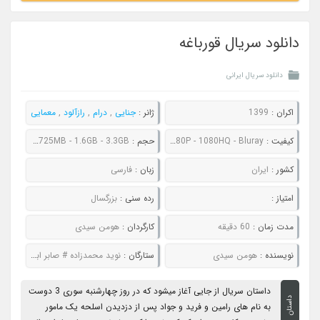
دانلود سریال قورباغه
دانلود سریال ایرانی
اکران :
1399
ژانر :
جنایی
,
درام
,
رازآلود
,
معمایی
کیفیت :
480P - 720P - 1080P - 1080HQ - Bluray
حجم :
300MB - 695MB - 725MB - 1.6GB - 3.3GB
کشور :
ایران
زبان :
فارسی
امتیاز :
رده سنی :
بزرگسال
مدت زمان :
60 دقیقه
کارگردان :
هومن سیدی
نویسنده :
هومن سیدی
ستارگان :
نوید محمدزاده # صابر ابر # سحر دولتشاهی # فرشته حسینی
داستان سریال از جایی آغاز میشود که در روز چهارشنبه سوری 3 دوست
داستان
به نام های رامین و فرید و جواد پس از دزدیدن اسلحه یک مامور