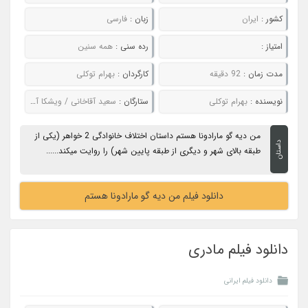
کشور :
ایران
زبان :
فارسی
امتیاز :
رده سنی :
همه سنین
مدت زمان :
92 دقیقه
کارگردان :
بهرام توکلی
نویسنده :
بهرام توکلی
ستارگان :
سعید آقاخانی / ویشکا آسایش / گلاب آدینه / بابک حمیدیان
من دیه گو مارادونا هستم داستان اختلاف خانوادگی 2 خواهر (یکی از
داستان
طبقه بالای شهر و دیگری از طبقه پایین شهر) را روایت میکند......
دانلود فیلم من دیه گو مارادونا هستم
دانلود فیلم مادری
دانلود فیلم ایرانی