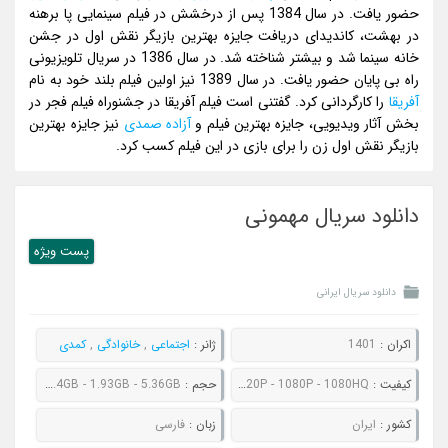
حضور یافت. در سال 1384 پس از درخشش در فیلم سینمایی پا برهنه
در بهشت، کاندیدای دریافت جایزه بهترین بازیگر نقش اول در جشن
خانه سینما شد و بیشتر شناخته شد. در سال 1386 در سریال تلویزیونی
راه بی پایان حضور یافت. در سال 1389 نیز اولین فیلم بلند خود به نام
آفریقا
را کارگردانی کرد. گفتنی است فیلم آفریقا در جشنوراه فیلم فجر در
بخش آثار ویدیویی، جایزه بهترین فیلم و
آزاده صمدی
نیز جایزه بهترین
بازیگر نقش اول زن را برای بازی در این فیلم کسب کرد.
دانلود سریال مهمونی
پست ويژه
دانلود سریال ایرانی
اکران :
1401
ژانر :
اجتماعی
,
خانوادگی
,
کمدی
کیفیت :
480P - 720P - 1080P - 1080HQ
حجم :
512MB - 728MB - 1.4GB - 1.93GB - 5.36GB
کشور :
ایران
زبان :
فارسی