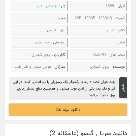
اکران :
1399
ژانر :
اجتماعی
,
درام
کیفیت :
480P - 720P - 1080P - 1080HQ
حجم :
-
کشور :
ایران
زبان :
فارسی
امتیاز :
رده سنی :
همه سنین
مدت زمان :
83 دقیقه
کارگردان :
پرویز شهبازی
نویسنده :
پرویز شهبازی
ستارگان :
هومن سیدی و طناز طباطبایی
چند جوان قصد دارند با یکدیگر یک رستوران را راه اندازی کنند. در این
داستان
گیر و دار، پدر یکی از آنان فوت میشود و همچنین مبلغ بسیار زیادی
پول مفقود میشود ...
دانلود فیلم طلا
دانلود سریال گیسو (عاشقانه 2)