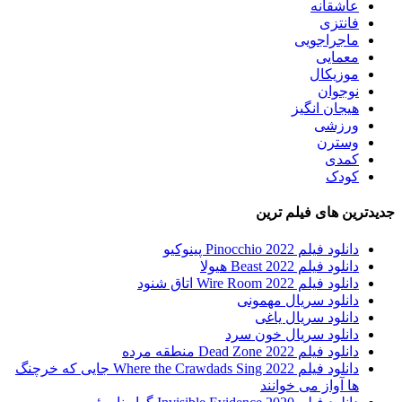
عاشقانه
فانتزی
ماجراجویی
معمایی
موزیکال
نوجوان
هیجان انگیز
ورزشی
وسترن
کمدی
کودک
جدیدترین های فیلم ترین
دانلود فیلم Pinocchio 2022 پینوکیو
دانلود فیلم Beast 2022 هیولا
دانلود فیلم Wire Room 2022 اتاق شنود
دانلود سریال مهمونی
دانلود سریال یاغی
دانلود سریال خون سرد
دانلود فیلم 2022 Dead Zone منطقه مرده
دانلود فیلم Where the Crawdads Sing 2022 جایی که خرچنگ
ها آواز می خوانند