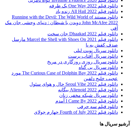
دانلود فیلم 2020 Invisible Evidence گواه نامرئی
دانلود فیلم One Way 2022 یک طرفه
دانلود فیلم All Hail 2022 زنده باد
دانلود مستند Running with the Devil: The Wild World of
John McAfee 2022 دویدن با شیطان : دنیای وحشی جان مک
آفی
دانلود فیلم Dhaakad 2022 جان سخت
دانلود فیلم Marcel the Shell with Shoes On 2021 مارسل
صدف کفش به پا
دانلود سریال نوبت لیلی
دانلود سریال آفتاب پرست
دانلود سریال روزی روزگاری در مریخ
دانلود سریال بی گناه
دانلود فیلم The Curious Case of Dolphin Bay 2022 مورد
عجیب خلیج دلفین
دانلود فیلم Seoul Vibe 2022 حال و هوای سئول
دانلود فیلم Alienoid 2022 بیگانه
دانلود سریال شبکه مخفی زنان
دانلود فیلم I Came By 2022 آمدم
دانلود فیلم سه حرفی
دانلود فیلم Fourth of July 2022 چهارم جولای
آرشیو سریال ها