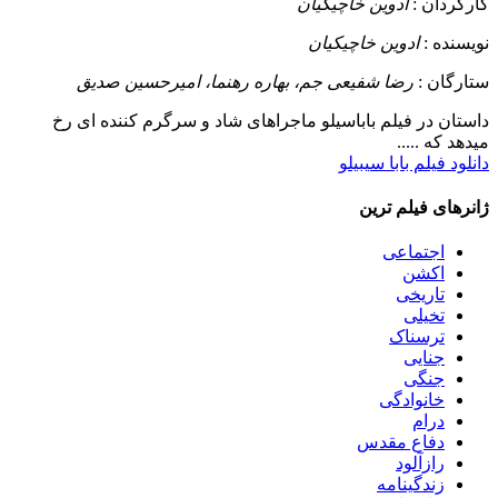
کارگردان :
ادوین خاچیکیان
نویسنده :
ادوین خاچیکیان
ستارگان :
رضا شفیعی جم، بهاره رهنما، امیرحسین صدیق
داستان
در فیلم باباسیلو ماجراهای شاد و سرگرم کننده ای رخ
میدهد که .....
دانلود فیلم بابا سیبیلو
ژانرهای فیلم ترین
اجتماعی
اکشن
تاریخی
تخیلی
ترسناک
جنایی
جنگی
خانوادگی
درام
دفاع مقدس
رازآلود
زندگینامه