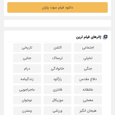
دانلود فیلم سوت پایان
ژانرهای فیلم ترین
اجتماعی
اکشن
تاریخی
تخیلی
ترسناک
جنایی
جنگی
خانوادگی
درام
دفاع مقدس
رازآلود
زندگینامه
عاشقانه
فانتزی
ماجراجویی
معمایی
موزیکال
نوجوان
هیجان انگیز
ورزشی
وسترن