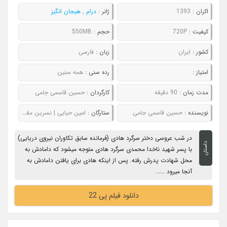
اکران :
1393
ژانر :
درام
,
هیجان انگیز
کیفیت :
720P
حجم :
550MB
کشور :
ایران
زبان :
فارسی
امتیاز :
رده سنی :
همه سنین
مدت زمان :
90 دقیقه
کارگردان :
حسین قاسمی جامی
نویسنده :
حسین قاسمی جامی
ستارگان :
امین حیایی | نسرین مقانلو | افسانه بایگان | الهه حصاری | هادی ساعی
در شب عروسی دختر سرگرد هادی (فرمانده سابق تکاوران نیروی دریایی)
داستان
با پسر شهید ناخدا محمدی سرگرد هادی متوجه میشود که دامادش به
محل شهادت پدرش رفته. پس از اینکه هادی برای یافتن دامادش به
آنجا میرود ......
دانلود فیلم پی 22