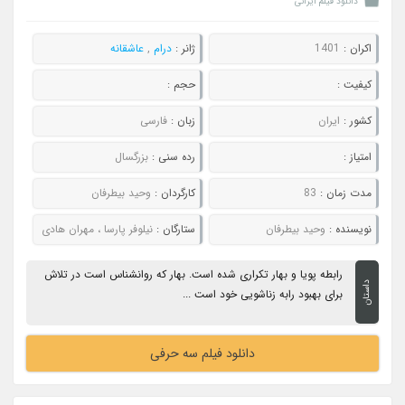
دانلود فیلم ایرانی
اکران :
1401
ژانر :
درام
,
عاشقانه
کیفیت :
حجم :
کشور :
ایران
زبان :
فارسی
امتیاز :
رده سنی :
بزرگسال
مدت زمان :
83
کارگردان :
وحید بیطرفان
نویسنده :
وحید بیطرفان
ستارگان :
نیلوفر پارسا ، مهران هادی
رابطه پویا و بهار تکراری شده است. بهار که روانشناس است در تلاش
داستان
برای بهبود رابه زناشویی خود است ...
دانلود فیلم سه حرفی