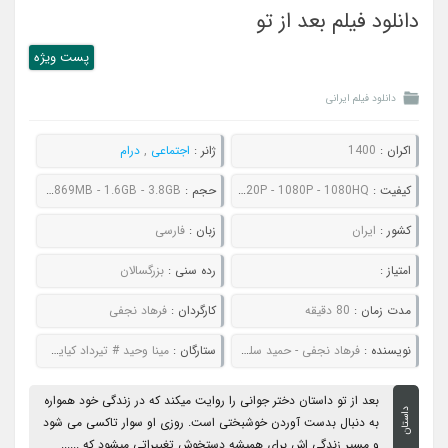
دانلود فیلم بعد از تو
پست ويژه
دانلود فیلم ایرانی
اکران :
1400
ژانر :
اجتماعی
,
درام
کیفیت :
480P - 720P - 1080P - 1080HQ
حجم :
278MB - 448MB - 869MB - 1.6GB - 3.8GB
کشور :
ایران
زبان :
فارسی
امتیاز :
رده سنی :
بزرگسالان
مدت زمان :
80 دقیقه
کارگردان :
فرهاد نجفی
نویسنده :
فرهاد نجفی - حمید سلیمی
ستارگان :
مینا وحید # تیرداد کیایی # محمد مهدی حسینی # نیلوفر پارسا
بعد از تو داستان دختر جوانی را روایت میکند که در زندگی خود همواره
داستان
به دنبال بدست آوردن خوشبختی است. روزی او سوار تاکسی می شود
و مسیر زندگی اش برای همیشه دستخوش تغییراتی میشود که ......