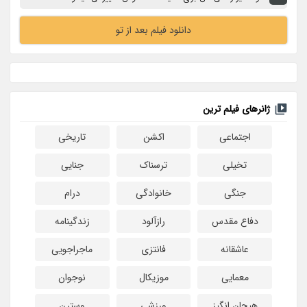
دانلود فیلم بعد از تو
ژانرهای فیلم ترین
اجتماعی
اکشن
تاریخی
تخیلی
ترسناک
جنایی
جنگی
خانوادگی
درام
دفاع مقدس
رازآلود
زندگینامه
عاشقانه
فانتزی
ماجراجویی
معمایی
موزیکال
نوجوان
هیجان انگیز
ورزشی
وسترن