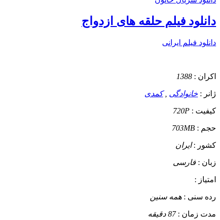
دانلود فیلم حلقه های ازدواج
دانلود فیلم ایرانی
اکران :
1388
ژانر :
خانوادگی
,
کمدی
کیفیت :
720P
حجم :
703MB
کشور :
ایران
زبان :
فارسی
امتیاز :
رده سنی :
همه سنین
مدت زمان :
87 دقیقه