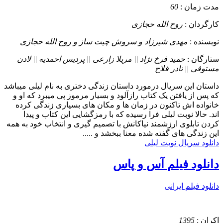
مدت زمان :
60
کارگردان :
روح الله حجازی
نویسنده :
مهدی شیرزاد و سروش چیت ساز و روح الله حجازی
ستارگان :
حمید فرخ نژاد || مریلا زارعی || پردیس احمدیه || لادن
مستوفی || نادر فلاح
داستان
این سریال درمورد داستان زندگی دختری به نام لیلی میباشد
که پس از یافتن یک کتاب رازآلود و بسیار مرموز پی میبرد که او و
خانواده اش تاکنون در زمان ها و مکان های بسیاری زندگی کرده
اند. حالا نوبت لیلی فرا رسیده که با رمزگشایی این کتاب و پیدا
کردن تابلوی ارزشمند نیاکانش با تصمیم گیری و انتخاب خود به همه
این زندگی های گفته شده معنا ببخشد و .....
دانلود سریال نوبت لیلی
دانلود فیلم آس و پاس
دانلود فیلم ایرانی
اکران :
1395