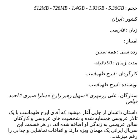
حجم :
512MB - 728MB - 1.4GB - 1.93GB - 5.36GB
کشور :
ایران
زبان :
فارسی
امتیاز :
رده سنی :
همه سنین
مدت زمان :
90 دقیقه
کارگردان :
ایرج طهماسب
نویسنده :
ایرج طهماسب
ستارگان :
علی زرمهری # سهیل رهبر زارع # سارا صبری # احمد
فیاض
داستان
داتسان از جایی آغاز میشود که آقای ایرج طهماسب با یک
تالار عروسی همسایه شده و شخصیت های عروسی و کارکنان
سالن عروسی به زندگی او اضافه شده اند. در هر قسمت این
سریال ایرانی یک مهمان ویژه دارند و اتفاقات تماشایی و جذابی را
رقم میزنند....