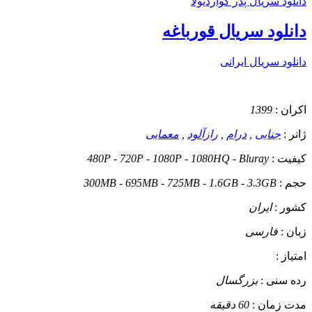
دانلود سریال پدر گواردیولا
دانلود سریال قورباغه
دانلود سریال ایرانی
اکران :
1399
ژانر :
جنایی
,
درام
,
رازآلود
,
معمایی
کیفیت :
480P - 720P - 1080P - 1080HQ - Bluray
حجم :
300MB - 695MB - 725MB - 1.6GB - 3.3GB
کشور :
ایران
زبان :
فارسی
امتیاز :
رده سنی :
بزرگسال
مدت زمان :
60 دقیقه