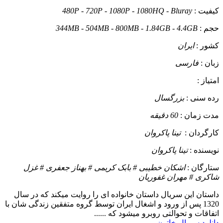
کیفیت :
480P - 720P - 1080P - 1080HQ - Bluray
حجم :
344MB - 504MB - 800MB - 1.84GB - 4.4GB
کشور :
ایران
زبان :
فارسی
امتیاز :
رده سنی :
بزرگسال
مدت زمان :
60 دقیقه
کارگردان :
تینا پاکروان
نویسنده :
تینا پاکروان
ستارگان :
اشکان خطیبی # بابک کریمی # بهناز جعفری # غزل
شاکری # مهران غفوریان
داستان
این سریال داستان خانواده ای را روایت میکند که در سال
1320 پس از ورود و اشغال ایران توسط گروه متفقین زندگی شان با
اتفاقات و تحوالتی روبرو میشود که ......
دانلود سریال خاتون