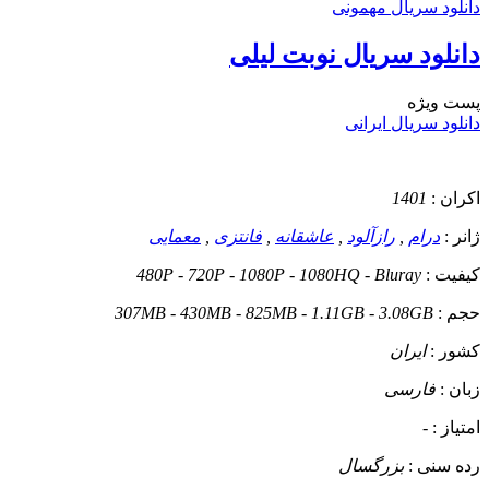
دانلود سریال مهمونی
دانلود سریال نوبت لیلی
پست ويژه
دانلود سریال ایرانی
اکران :
1401
ژانر :
درام
,
رازآلود
,
عاشقانه
,
فانتزی
,
معمایی
کیفیت :
480P - 720P - 1080P - 1080HQ - Bluray
حجم :
307MB - 430MB - 825MB - 1.11GB - 3.08GB
کشور :
ایران
زبان :
فارسی
امتیاز :
-
رده سنی :
بزرگسال