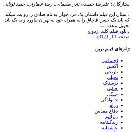
ستارگان :
علیرضا خمسه، نادر سلیمانی، رضا عطاران، حمید لولایی
داستان
این فیلم داستان یک مرد جوان به نام صادق را روایت میکند
که باید یک جنس قاچاق را به همراه خود به تهران بیاورد و به یک باند
تحویل بدهد........
دانلود فیلم کلید ازدواج
صفحه 1 از 3
3
2
1
»
ژانرهای فیلم ترین
اجتماعی
اکشن
تاریخی
تخیلی
ترسناک
جنایی
جنگی
خانوادگی
درام
دفاع مقدس
رازآلود
زندگینامه
عاشقانه