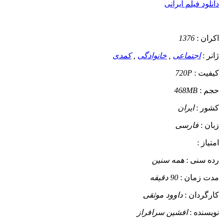
دانلود فیلم ایرانی
اکران :
1376
ژانر :
اجتماعی
,
خانوادگی
,
کمدی
کیفیت :
720P
حجم :
468MB
کشور :
ایران
زبان :
فارسی
امتیاز :
رده سنی :
همه سنین
مدت زمان :
90 دقیقه
کارگردان :
داوود موثقی
نویسنده :
افشین سرافراز