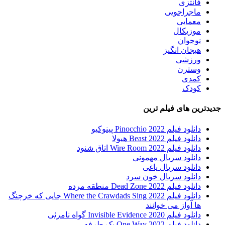
فانتزی
ماجراجویی
معمایی
موزیکال
نوجوان
هیجان انگیز
ورزشی
وسترن
کمدی
کودک
جدیدترین های فیلم ترین
دانلود فیلم Pinocchio 2022 پینوکیو
دانلود فیلم Beast 2022 هیولا
دانلود فیلم Wire Room 2022 اتاق شنود
دانلود سریال مهمونی
دانلود سریال یاغی
دانلود سریال خون سرد
دانلود فیلم 2022 Dead Zone منطقه مرده
دانلود فیلم Where the Crawdads Sing 2022 جایی که خرچنگ
ها آواز می خوانند
دانلود فیلم 2020 Invisible Evidence گواه نامرئی
دانلود فیلم One Way 2022 یک طرفه