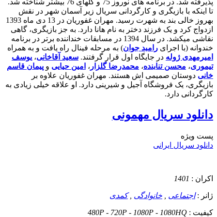
پذیرفته شد. در برنامه های نوروز 75 و گلهای 76 بیشتر شناخته شد.
تا اینکه با بازیگری و کارگردانی سریال زیر آسمان شهر در نقش
بهروز خالی بند به شهرت رسید. مهران غفوریان در 13 دی ماه 1393
ازدواج کرد و یک فرزند دختر به نام هانا دارد. به جز بازیگری، گاهی
نقاشی میکشد. در سال 1394 در مسابقات خنداننده برتر در برنامه
خندوانه (با اجرای
رامبد جوان
) به مرحله فینال راه یافت و به همراه
امیرمهدی ژوله
در جایگاه اول قرار گرفتند.
سعید آقاخانی
،
یوسف
تیموری
،
محسن تنابنده
،
محمدرضا گلزار
،
امین حیایی
و
پیمان قاسم
خانی
دوستان صمیمی اش هستند. مهران غفوریان علاوه بر
بازیگری، یک فروشگاه آجیل و شیرینی دارد. او علاقه خیلی زیادی به
کارگردانی دارد.
دانلود سریال مهمونی
پست ويژه
دانلود سریال ایرانی
اکران :
1401
ژانر :
اجتماعی
,
خانوادگی
,
کمدی
کیفیت :
480P - 720P - 1080P - 1080HQ