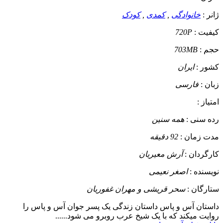
ژانر :
خانوادگی
,
کمدی
,
کودک
کیفیت :
720P
حجم :
703MB
کشور :
ایران
زبان :
فارسی
امتیاز :
رده سنی :
همه سنین
مدت زمان :
92 دقیقه
کارگردان :
آرش معیریان
نویسنده :
اصغر نعیمی
ستارگان :
سحر قریشی و مهران غفوریان
داستان
آس و پاس داستان زندگی یک پسر جوان آس و پاس را
روایت میکند که با یک شیخ عرب روبرو می شود......