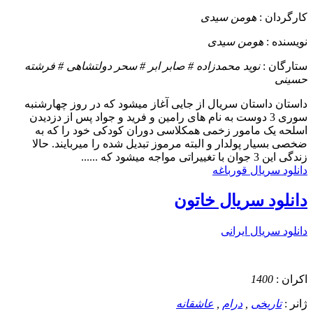
کارگردان :
هومن سیدی
نویسنده :
هومن سیدی
ستارگان :
نوید محمدزاده # صابر ابر # سحر دولتشاهی # فرشته
حسینی
داستان
داستان سریال از جایی آغاز میشود که در روز چهارشنبه
سوری 3 دوست به نام های رامین و فرید و جواد پس از دزدیدن
اسلحه یک مامور زخمی همکلاسی دوران کودکی خود را که به
ضخصی بسیار پولدار و البته مرموز تبدیل شده را میربایند. حالا
زندگی این 3 جوان با تغییراتی مواجه میشود که ......
دانلود سریال قورباغه
دانلود سریال خاتون
دانلود سریال ایرانی
اکران :
1400
ژانر :
تاریخی
,
درام
,
عاشقانه