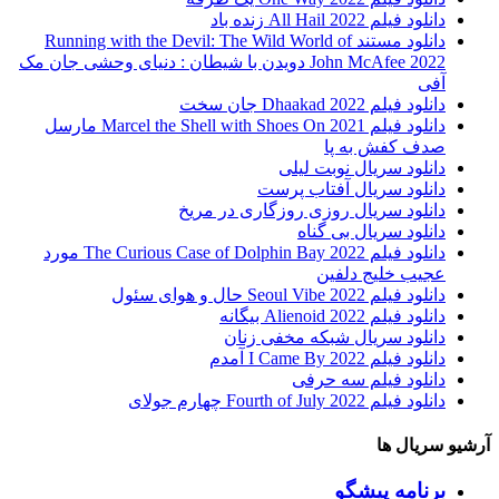
دانلود فیلم All Hail 2022 زنده باد
دانلود مستند Running with the Devil: The Wild World of
John McAfee 2022 دویدن با شیطان : دنیای وحشی جان مک
آفی
دانلود فیلم Dhaakad 2022 جان سخت
دانلود فیلم Marcel the Shell with Shoes On 2021 مارسل
صدف کفش به پا
دانلود سریال نوبت لیلی
دانلود سریال آفتاب پرست
دانلود سریال روزی روزگاری در مریخ
دانلود سریال بی گناه
دانلود فیلم The Curious Case of Dolphin Bay 2022 مورد
عجیب خلیج دلفین
دانلود فیلم Seoul Vibe 2022 حال و هوای سئول
دانلود فیلم Alienoid 2022 بیگانه
دانلود سریال شبکه مخفی زنان
دانلود فیلم I Came By 2022 آمدم
دانلود فیلم سه حرفی
دانلود فیلم Fourth of July 2022 چهارم جولای
آرشیو سریال ها
برنامه پیشگو