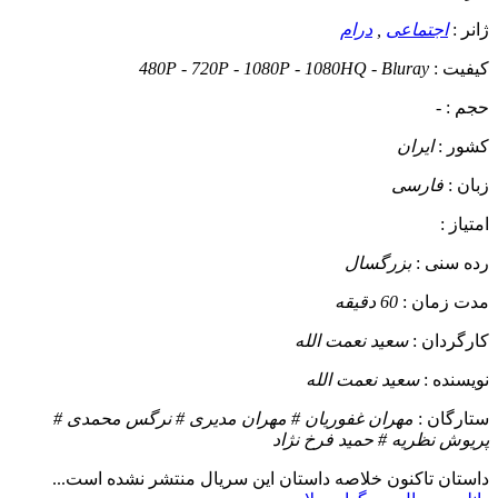
ژانر :
اجتماعی
,
درام
کیفیت :
480P - 720P - 1080P - 1080HQ - Bluray
حجم :
-
کشور :
ایران
زبان :
فارسی
امتیاز :
رده سنی :
بزرگسال
مدت زمان :
60 دقیقه
کارگردان :
سعید نعمت الله
نویسنده :
سعید نعمت الله
ستارگان :
مهران غفوریان # مهران مدیری # نرگس محمدی #
پریوش نظریه # حمید فرخ نژاد
داستان
تاکنون خلاصه داستان این سریال منتشر نشده است...