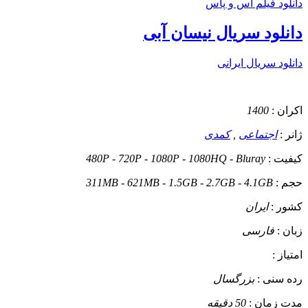
دانلود فیلم آس و پاس
دانلود سریال نیسان آبی
دانلود سریال ایرانی
اکران :
1400
ژانر :
اجتماعی
,
کمدی
کیفیت :
480P - 720P - 1080P - 1080HQ - Bluray
حجم :
311MB - 621MB - 1.5GB - 2.7GB - 4.1GB
کشور :
ایران
زبان :
فارسی
امتیاز :
رده سنی :
بزرگسال
مدت زمان :
50 دقیقه