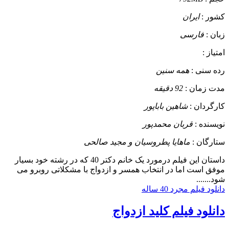
کشور :
ایران
زبان :
فارسی
امتیاز :
رده سنی :
همه سنین
مدت زمان :
92 دقیقه
کارگردان :
شاهین باباپور
نویسنده :
قربان محمدپور
ستارگان :
ماهایا پطروسیان و مجید صالحی
داستان
این فیلم درمورد یک خانم دکتر 40 که در رشته خود بسیار
موفق است اما در انتخاب همسر و ازدواج با مشکلاتی روبرو می
شود.......
دانلود فیلم مجرد 40 ساله
دانلود فیلم کلید ازدواج