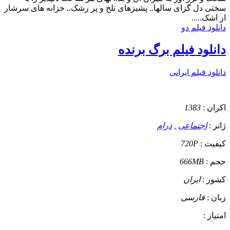
سختی دل گزای سالها.. پشیزهای تلخ و پر رشک.. خزانه های سرشار
از اشک.....
دانلود فیلم دو
دانلود فیلم برگ برنده
دانلود فیلم ایرانی
اکران :
1383
ژانر :
اجتماعی
,
درام
کیفیت :
720P
حجم :
666MB
کشور :
ایران
زبان :
فارسی
امتیاز :