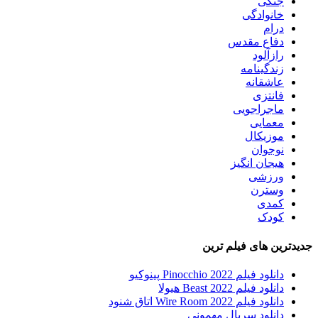
جنگی
خانوادگی
درام
دفاع مقدس
رازآلود
زندگینامه
عاشقانه
فانتزی
ماجراجویی
معمایی
موزیکال
نوجوان
هیجان انگیز
ورزشی
وسترن
کمدی
کودک
جدیدترین های فیلم ترین
دانلود فیلم Pinocchio 2022 پینوکیو
دانلود فیلم Beast 2022 هیولا
دانلود فیلم Wire Room 2022 اتاق شنود
دانلود سریال مهمونی