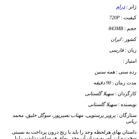
ژانر :
درام
کیفیت :
720P
حجم :
843MB
کشور :
ایران
زبان :
فارسی
امتیاز :
رده سنی :
همه سنین
مدت زمان :
90 دقیقه
کارگردان :
سهیلا گلستانی
نویسنده :
سهیلا گلستانی
ستارگان :
پرویز پرستویی، مهتاب نصیرپور، سوگل خلیق، محمد
ربانی
داستان
بهای هرلحظه وجد را باید با رنج درون پرداخت به نسبتی
سخت و لرز آور به میزان آن وجد.. بهای هر ساعت دلپذیر را با