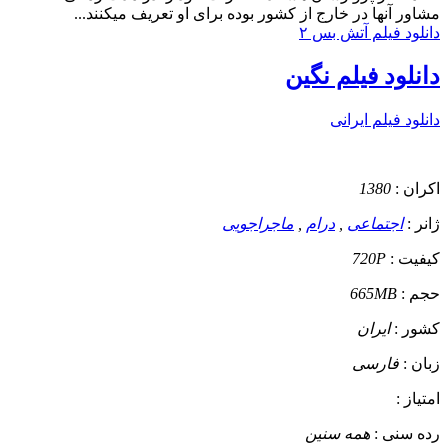
مشاور آنها در خارج از کشور بوده برای او تعریف میکنند...
دانلود فیلم آتش بس ۲
دانلود فیلم نگین
دانلود فیلم ایرانی
اکران :
1380
ژانر :
اجتماعی
,
درام
,
ماجراجویی
کیفیت :
720P
حجم :
665MB
کشور :
ایران
زبان :
فارسی
امتیاز :
رده سنی :
همه سنین