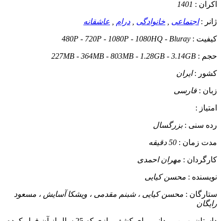
اکران :
1401
ژانر :
اجتماعی
,
خانوادگی
,
درام
,
عاشقانه
کیفیت :
480P - 720P - 1080P - 1080HQ - Bluray
حجم :
227MB - 364MB - 803MB - 1.28GB - 3.14GB
کشور :
ایران
زبان :
فارسی
امتیاز :
رده سنی :
بزرگسال
مدت زمان :
50 دقیقه
کارگردان :
مهران احمدی
نویسنده :
محسن کیایی
ستارگان :
محسن کیایی ، شبنم مقدمی ، ویشکا آسایش ، مسعود
رایگان
داستان
بهمن مردانی برای کشف رازی که 25 سال از آن فرار کرده