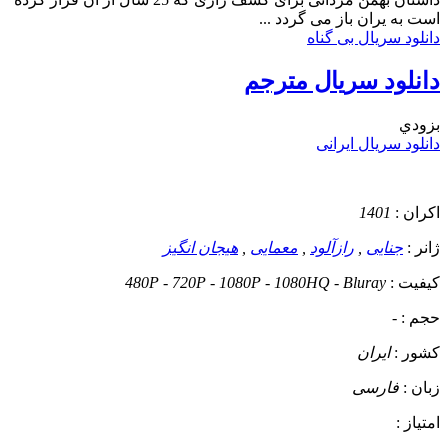
است به یران باز می گردد ...
دانلود سریال بی گناه
دانلود سریال مترجم
بزودي
دانلود سریال ایرانی
اکران :
1401
ژانر :
جنایی
,
رازآلود
,
معمایی
,
هیجان انگیز
کیفیت :
480P - 720P - 1080P - 1080HQ - Bluray
حجم :
-
کشور :
ایران
زبان :
فارسی
امتیاز :