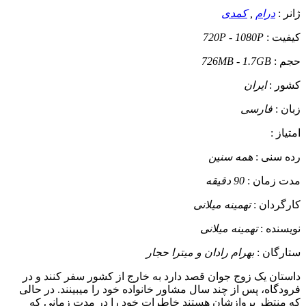
ژانر :
درام
,
کمدی
کیفیت :
720P - 1080P
حجم :
726MB - 1.7GB
کشور :
ایران
زبان :
فارسی
امتیاز :
رده سنی :
همه سنین
مدت زمان :
90 دقیقه
کارگردان :
تهمینه میلانی
نویسنده :
تهمینه میلانی
ستارگان :
بهرام رادان و میترا حجار
داستان
یک زوج جوان قصد دارد به خارج از کشور سفر کنند و در
فرودگاه، پس از چند سال مشاور خانواده خود را میبینند. در حالی
که منتظر پروازشان هستند خاطرات خود را در مدت زمانی که