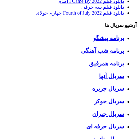
دانلود فیلم I Came By 2022 آمدم
دانلود فیلم سه حرفی
دانلود فیلم Fourth of July 2022 چهارم جولای
آرشیو سریال ها
برنامه پیشگو
برنامه شب آهنگی
برنامه همرفیق
سریال آنها
سریال جزیره
سریال جوکر
سریال جیران
سریال حرفه ای