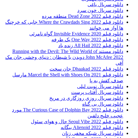
دانلود سریال یاغی
دانلود سریال خون سرد
دانلود فیلم 2022 Dead Zone منطقه مرده
دانلود فیلم Where the Crawdads Sing 2022 جایی که خرچنگ
ها آواز می خوانند
دانلود فیلم 2020 Invisible Evidence گواه نامرئی
دانلود فیلم One Way 2022 یک طرفه
دانلود فیلم All Hail 2022 زنده باد
دانلود مستند Running with the Devil: The Wild World of
John McAfee 2022 دویدن با شیطان : دنیای وحشی جان مک
آفی
دانلود فیلم Dhaakad 2022 جان سخت
دانلود فیلم Marcel the Shell with Shoes On 2021 مارسل
صدف کفش به پا
دانلود سریال نوبت لیلی
دانلود سریال آفتاب پرست
دانلود سریال روزی روزگاری در مریخ
دانلود سریال بی گناه
دانلود فیلم The Curious Case of Dolphin Bay 2022 مورد
عجیب خلیج دلفین
دانلود فیلم Seoul Vibe 2022 حال و هوای سئول
دانلود فیلم Alienoid 2022 بیگانه
دانلود سریال شبکه مخفی زنان