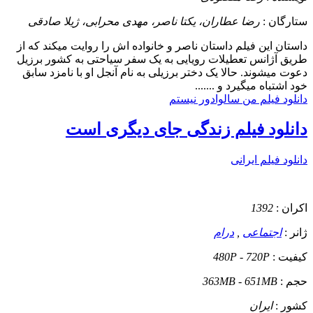
ستارگان :
رضا عطاران، یکتا ناصر، مهدی محرابی، ژیلا صادقی
داستان
این فیلم داستان ناصر و خانواده اش را روایت میکند که از
طریق آژانس تعطیلات رویایی به یک سفر سیاحتی به کشور برزیل
دعوت میشوند. حالا یک دختر برزیلی به نام آنجل او با نامزد سابق
خود اشتباه میگیرد و .......
دانلود فیلم من سالوادور نیستم
دانلود فیلم زندگی جای دیگری است
دانلود فیلم ایرانی
اکران :
1392
ژانر :
اجتماعی
,
درام
کیفیت :
480P - 720P
حجم :
363MB - 651MB
کشور :
ایران