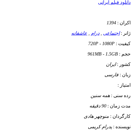
دانلود فیلم ایرانی
اکران :
1394
ژانر :
اجتماعی
,
درام
,
عاشقانه
کیفیت :
720P - 1080P
حجم :
961MB - 1.5GB
کشور :
ایران
زبان :
فارسی
امتیاز :
رده سنی :
همه سنین
مدت زمان :
90 دقیقه
کارگردان :
منوچهر هادی
نویسنده :
پدرام کریمی