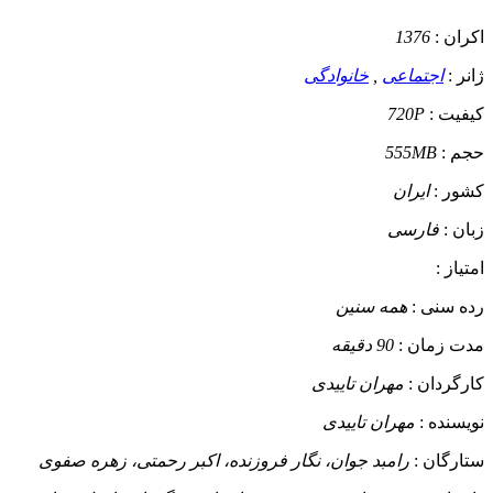
اکران :
1376
ژانر :
اجتماعی
,
خانوادگی
کیفیت :
720P
حجم :
555MB
کشور :
ایران
زبان :
فارسی
امتیاز :
رده سنی :
همه سنین
مدت زمان :
90 دقیقه
کارگردان :
مهران تاییدی
نویسنده :
مهران تاییدی
ستارگان :
رامبد جوان، نگار فروزنده، اکبر رحمتی، زهره صفوی