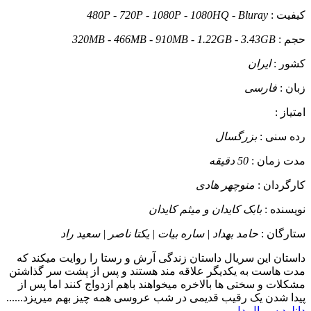
کیفیت :
480P - 720P - 1080P - 1080HQ - Bluray
حجم :
320MB - 466MB - 910MB - 1.22GB - 3.43GB
کشور :
ایران
زبان :
فارسی
امتیاز :
رده سنی :
بزرگسال
مدت زمان :
50 دقیقه
کارگردان :
منوچهر هادی
نویسنده :
بابک کایدان و میثم کایدان
ستارگان :
حامد بهداد | ساره بیات | یکتا ناصر | سعید راد
داستان
این سریال داستان زندگی آرش و رستا را روایت میکند که
مدت هاست به یکدیگر علاقه مند هستند و پس از پشت سر گذاشتن
مشکلات و سختی ها بالاخره میخواهند باهم ازدواج کنند اما پس از
پیدا شدن یک رقیب قدیمی در شب عروسی همه چیز بهم میریزد......
دانلود سریال دل