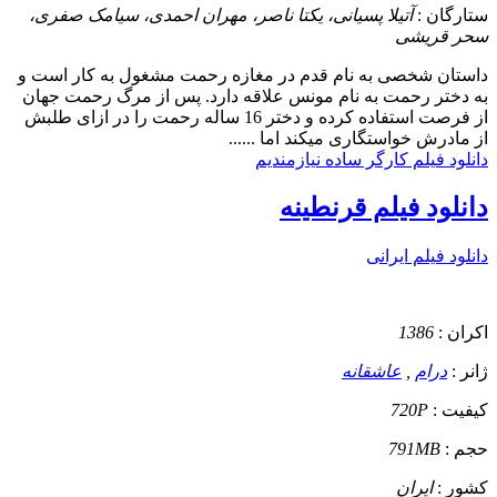
ستارگان :
آتیلا پسیانی، یکتا ناصر، مهران احمدی، سیامک صفری،
سحر قریشی
داستان
شخصی به نام قدم در مغازه رحمت مشغول به کار است و
به دختر رحمت به نام مونس علاقه دارد. پس از مرگ رحمت جهان
از فرصت استفاده کرده و دختر 16 ساله رحمت را در ازای طلبش
از مادرش خواستگاری میکند اما ......
دانلود فیلم کارگر ساده نیازمندیم
دانلود فیلم قرنطینه
دانلود فیلم ایرانی
اکران :
1386
ژانر :
درام
,
عاشقانه
کیفیت :
720P
حجم :
791MB
کشور :
ایران