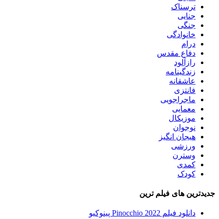
ترسناک
جنایی
جنگی
خانوادگی
درام
دفاع مقدس
رازآلود
زندگینامه
عاشقانه
فانتزی
ماجراجویی
معمایی
موزیکال
نوجوان
هیجان انگیز
ورزشی
وسترن
کمدی
کودک
جدیدترین های فیلم ترین
دانلود فیلم Pinocchio 2022 پینوکیو