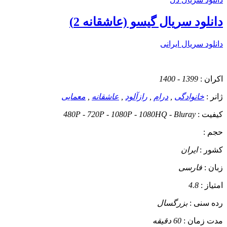
دانلود سریال گیسو (عاشقانه 2)
دانلود سریال ایرانی
اکران :
1399 - 1400
ژانر :
خانوادگی
,
درام
,
رازآلود
,
عاشقانه
,
معمایی
کیفیت :
480P - 720P - 1080P - 1080HQ - Bluray
حجم :
کشور :
ایران
زبان :
فارسی
امتیاز :
4.8
رده سنی :
بزرگسال
مدت زمان :
60 دقیقه