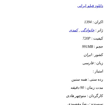
دانلود فیلم ایرانی
اکران :
1394
ژانر :
خانوادگی
,
کمدی
کیفیت :
720P
حجم :
991MB
کشور :
ایران
زبان :
فارسی
امتیاز :
رده سنی :
همه سنین
مدت زمان :
90 دقیقه
کارگردان :
منوچهر هادی
نویسنده :
رضا مقصودی