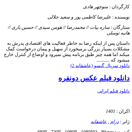
کارگردان :
منوچهر هادی
نویسنده :
علیرضا کاظمی پور و سعید جلالی
ستارگان :
ساره بیات // محمدرضا // هومن سیدی // حسین یاری //
هانیه توسلی
داستان
پس از اینکه رضا به خاطر فعالیت های اقتصادی پدرش به
مشکلات بسیار بزرگی برمیخورد از سهیل و پیمان درخواست کمک
میکند اما همه چیز طبق برنامه پیش نمیرود و اوضاع از کنترل خارج
میشود که ...........
دانلود سریال گیسو (عاشقانه 2)
دانلود فیلم عکس دونفره
دانلود فیلم ایرانی
اکران :
1401
ژانر :
درام
,
عاشقانه
کیفیت :
480P - 720P - 1080P - 1080HQ - Bluray