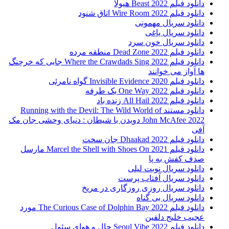
دانلود فیلم Beast 2022 هیولا
دانلود فیلم Wire Room 2022 اتاق شنود
دانلود سریال مهمونی
دانلود سریال یاغی
دانلود سریال خون سرد
دانلود فیلم 2022 Dead Zone منطقه مرده
دانلود فیلم Where the Crawdads Sing 2022 جایی که خرچنگ
ها آواز می خوانند
دانلود فیلم 2020 Invisible Evidence گواه نامرئی
دانلود فیلم One Way 2022 یک طرفه
دانلود فیلم All Hail 2022 زنده باد
دانلود مستند Running with the Devil: The Wild World of
John McAfee 2022 دویدن با شیطان : دنیای وحشی جان مک
آفی
دانلود فیلم Dhaakad 2022 جان سخت
دانلود فیلم Marcel the Shell with Shoes On 2021 مارسل
صدف کفش به پا
دانلود سریال نوبت لیلی
دانلود سریال آفتاب پرست
دانلود سریال روزی روزگاری در مریخ
دانلود سریال بی گناه
دانلود فیلم The Curious Case of Dolphin Bay 2022 مورد
عجیب خلیج دلفین
دانلود فیلم Seoul Vibe 2022 حال و هوای سئول