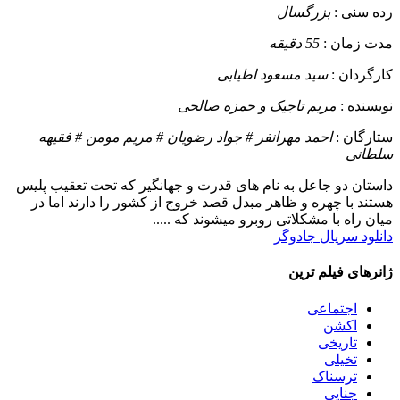
رده سنی :
بزرگسال
مدت زمان :
55 دقیقه
کارگردان :
سید مسعود اطیابی
نویسنده :
مریم تاجیک و حمزه صالحی
ستارگان :
احمد مهرانفر # جواد رضویان # مریم مومن # فقیهه
سلطانی
داستان
دو جاعل به نام های قدرت و جهانگیر که تحت تعقیب پلیس
هستند با چهره و ظاهر مبدل قصد خروج از کشور را دارند اما در
میان راه با مشکلاتی روبرو میشوند که .....
دانلود سریال جادوگر
ژانرهای فیلم ترین
اجتماعی
اکشن
تاریخی
تخیلی
ترسناک
جنایی