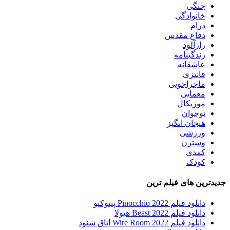
جنگی
خانوادگی
درام
دفاع مقدس
رازآلود
زندگینامه
عاشقانه
فانتزی
ماجراجویی
معمایی
موزیکال
نوجوان
هیجان انگیز
ورزشی
وسترن
کمدی
کودک
جدیدترین های فیلم ترین
دانلود فیلم Pinocchio 2022 پینوکیو
دانلود فیلم Beast 2022 هیولا
دانلود فیلم Wire Room 2022 اتاق شنود