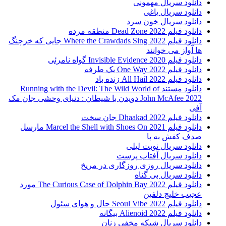
دانلود سریال مهمونی
دانلود سریال یاغی
دانلود سریال خون سرد
دانلود فیلم 2022 Dead Zone منطقه مرده
دانلود فیلم Where the Crawdads Sing 2022 جایی که خرچنگ
ها آواز می خوانند
دانلود فیلم 2020 Invisible Evidence گواه نامرئی
دانلود فیلم One Way 2022 یک طرفه
دانلود فیلم All Hail 2022 زنده باد
دانلود مستند Running with the Devil: The Wild World of
John McAfee 2022 دویدن با شیطان : دنیای وحشی جان مک
آفی
دانلود فیلم Dhaakad 2022 جان سخت
دانلود فیلم Marcel the Shell with Shoes On 2021 مارسل
صدف کفش به پا
دانلود سریال نوبت لیلی
دانلود سریال آفتاب پرست
دانلود سریال روزی روزگاری در مریخ
دانلود سریال بی گناه
دانلود فیلم The Curious Case of Dolphin Bay 2022 مورد
عجیب خلیج دلفین
دانلود فیلم Seoul Vibe 2022 حال و هوای سئول
دانلود فیلم Alienoid 2022 بیگانه
دانلود سریال شبکه مخفی زنان