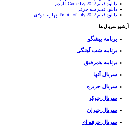
دانلود فیلم I Came By 2022 آمدم
دانلود فیلم سه حرفی
دانلود فیلم Fourth of July 2022 چهارم جولای
آرشیو سریال ها
برنامه پیشگو
برنامه شب آهنگی
برنامه همرفیق
سریال آنها
سریال جزیره
سریال جوکر
سریال جیران
سریال حرفه ای