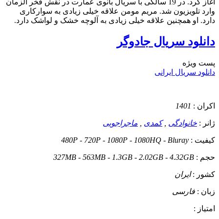
آغاز کرد. در 19 سالگی با سریال بانوی عمارت در نقش فخر الزمان
وارد تلویزیون شد. مریم مومن علاقه خیلی زیادی به سوارکاری
دارد. او همچنین علاقه خیلی زیادی به آلوچه خشک و لواشک دارد.
دانلود سریال جادوگر
پست ويژه
دانلود سریال ایرانی
اکران :
1401
ژانر :
خانوادگی
,
کمدی
,
ماجراجویی
کیفیت :
480P - 720P - 1080P - 1080HQ - Bluray
حجم :
327MB - 563MB - 1.3GB - 2.02GB - 4.32GB
کشور :
ایران
زبان :
فارسی
امتیاز :