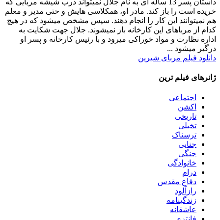
داستان
پسر 13 ساله ای به نام جلال نمیتواند درب شیشه مربایی که
خریده است را باز کند. مادر او، همکلاسی هایش و حتی مدیر و معلم
هم نمیتوانند این کار را انجام دهند. سپس مشخص میشود که در هیچ
کدام از مرباهای این کارخانه باز نمیشوند. جلال جهت شکایت به
اداره نظارت و مواد خوراکی میرود و با رئیس کارخانه و پسر او
درگیر میشود ...
دانلود فیلم مربای شیرین
ژانرهای فیلم ترین
اجتماعی
اکشن
تاریخی
تخیلی
ترسناک
جنایی
جنگی
خانوادگی
درام
دفاع مقدس
رازآلود
زندگینامه
عاشقانه
فانتزی