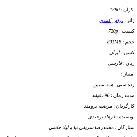
اکران :
1380
ژانر :
درام
,
کمدی
کیفیت :
720p
حجم :
891MB
کشور :
ایران
زبان :
فارسی
امتیاز :
رده سنی :
همه سنین
مدت زمان :
96 دقیقه
کارگردان :
مرضیه برومند
نویسنده :
فرهاد توحیدی
ستارگان :
محمدرضا شریفی نیا و لیلا حاتمی