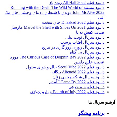
دانلود فیلم All Hail 2022 زنده باد
دانلود مستند Running with the Devil: The Wild World of
John McAfee 2022 دویدن با شیطان : دنیای وحشی جان مک
آفی
دانلود فیلم Dhaakad 2022 جان سخت
دانلود فیلم Marcel the Shell with Shoes On 2021 مارسل
صدف کفش به پا
دانلود سریال نوبت لیلی
دانلود سریال آفتاب پرست
دانلود سریال روزی روزگاری در مریخ
دانلود سریال بی گناه
دانلود فیلم The Curious Case of Dolphin Bay 2022 مورد
عجیب خلیج دلفین
دانلود فیلم Seoul Vibe 2022 حال و هوای سئول
دانلود فیلم Alienoid 2022 بیگانه
دانلود سریال شبکه مخفی زنان
دانلود فیلم I Came By 2022 آمدم
دانلود فیلم سه حرفی
دانلود فیلم Fourth of July 2022 چهارم جولای
آرشیو سریال ها
برنامه پیشگو