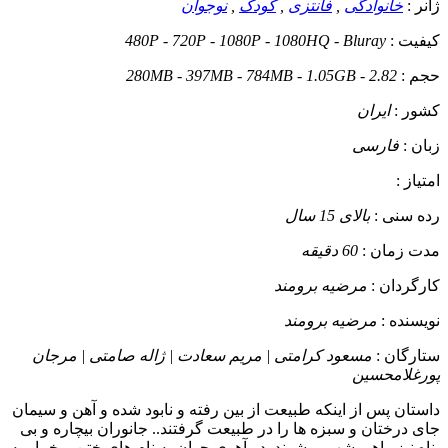
ژانر :
خانوادگی
,
فانتزی
,
کودک
,
نوجوان
کیفیت :
480P - 720P - 1080P - 1080HQ - Bluray
حجم :
280MB - 397MB - 784MB - 1.05GB - 2.82
کشور :
ایران
زبان :
فارسی
امتیاز :
رده سنی :
بالای 15 سال
مدت زمان :
60 دقیقه
کارگردان :
مرضیه برومند
نویسنده :
مرضیه برومند
ستارگان :
مسعود کرامتی | مریم سعادت | ژاله صامتی | مرجان
پورغلامحسین
داستان
پس از اینکه طبیعت از بین رفته و نابود شده و آهن و سیمان
جای درختان و سبزه ها را در طبیعت گرفتند.. جانوران بیچاره و بی
پناه نیز راهی شهر میشوند. دو آهوی جوان به نام های ختن و خمار به