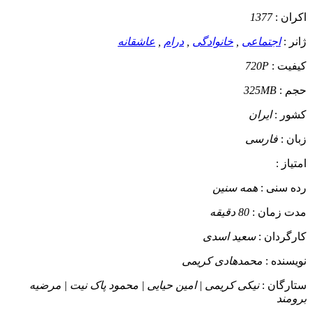
اکران :
1377
ژانر :
اجتماعی
,
خانوادگی
,
درام
,
عاشقانه
کیفیت :
720P
حجم :
325MB
کشور :
ایران
زبان :
فارسی
امتیاز :
رده سنی :
همه سنین
مدت زمان :
80 دقیقه
کارگردان :
سعید اسدی
نویسنده :
محمدهادی کریمی
ستارگان :
نیکی کریمی | امین حیایی | محمود پاک نیت | مرضیه
برومند