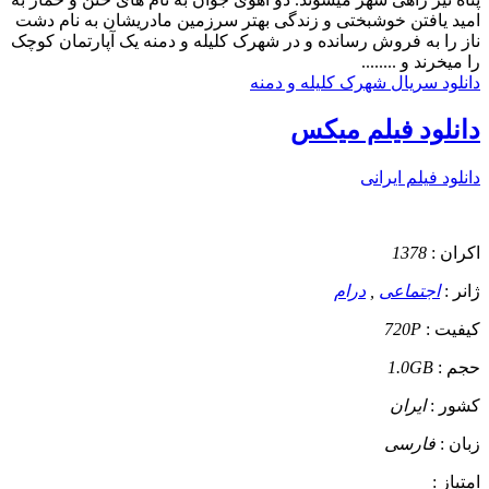
امید یافتن خوشبختی و زندگی بهتر سرزمین مادریشان به نام دشت
ناز را به فروش رسانده و در شهرک کلیله و دمنه یک آپارتمان کوچک
را میخرند و ........
دانلود سریال شهرک کلیله و دمنه
دانلود فیلم میکس
دانلود فیلم ایرانی
اکران :
1378
ژانر :
اجتماعی
,
درام
کیفیت :
720P
حجم :
1.0GB
کشور :
ایران
زبان :
فارسی
امتیاز :