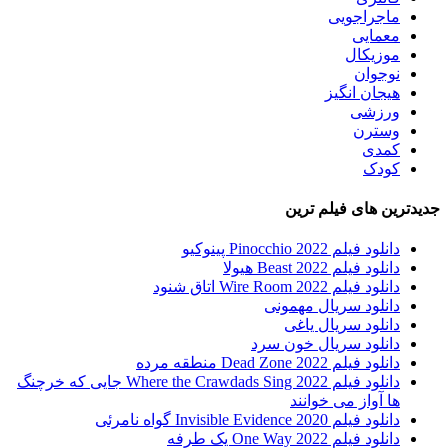
ماجراجویی
معمایی
موزیکال
نوجوان
هیجان انگیز
ورزشی
وسترن
کمدی
کودک
جدیدترین های فیلم ترین
دانلود فیلم Pinocchio 2022 پینوکیو
دانلود فیلم Beast 2022 هیولا
دانلود فیلم Wire Room 2022 اتاق شنود
دانلود سریال مهمونی
دانلود سریال یاغی
دانلود سریال خون سرد
دانلود فیلم 2022 Dead Zone منطقه مرده
دانلود فیلم Where the Crawdads Sing 2022 جایی که خرچنگ
ها آواز می خوانند
دانلود فیلم 2020 Invisible Evidence گواه نامرئی
دانلود فیلم One Way 2022 یک طرفه