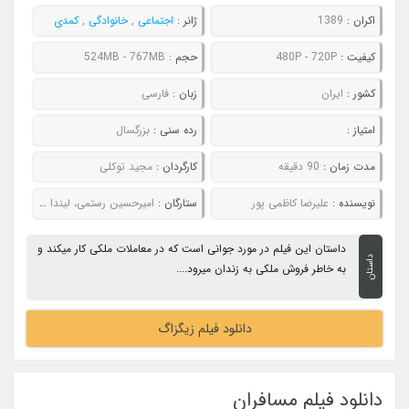
اکران :
1389
ژانر :
اجتماعی
,
خانوادگی
,
کمدی
کیفیت :
480P - 720P
حجم :
524MB - 767MB
کشور :
ایران
زبان :
فارسی
امتیاز :
رده سنی :
بزرگسال
مدت زمان :
90 دقیقه
کارگردان :
مجید توکلی
نویسنده :
علیرضا کاظمی پور
ستارگان :
امیرحسین رستمی، لیندا کیانی، مجید مظفری،
داستان این فیلم در مورد جوانی است که در معاملات ملکی کار میکند و
داستان
به خاطر فروش ملکی به زندان میرود....
دانلود فیلم زیگزاگ
دانلود فیلم مسافران