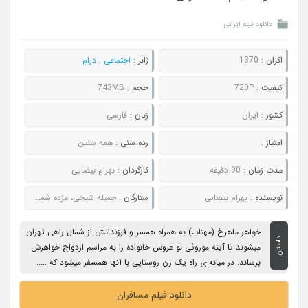
دانلود فیلم ایرانی
اکران :
1370
ژانر :
اجتماعی
,
درام
کیفیت :
720P
حجم :
743MB
کشور :
ایران
زبان :
فارسی
امتیاز :
رده سنی :
همه سنین
مدت زمان :
90 دقیقه
کارگردان :
بهرام بیضایی
نویسنده :
بهرام بیضایی
ستارگان :
جمیله شیخی، مژده شمسایی، آتیلا پسیانی، فاطمه معتمدآریا، محبوبه بیات
خواهر ماهرخ (مهتاب) به همراه همسر و فرزندانش از شمال راهی تهران
داستان
میشوند تا آینه موروثی نو عروس خانواده را به مراسم ازدواج خواهرش
برساند. در میانه ی راه یک زن روستایی با آنها همسفر میشود که .....
دانلود فیلم مسافران