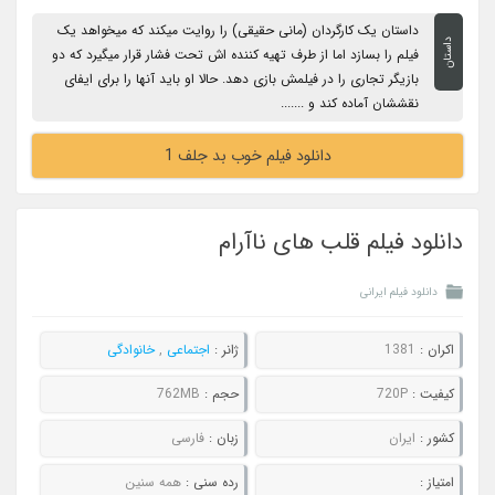
داستان یک کارگردان (مانی حقیقی) را روایت میکند که میخواهد یک
داستان
فیلم را بسازد اما از طرف تهیه کننده اش تحت فشار قرار میگیرد که دو
بازیگر تجاری را در فیلمش بازی دهد. حالا او باید آنها را برای ایفای
نقششان آماده کند و .......
دانلود فیلم خوب بد جلف 1
دانلود فیلم قلب های ناآرام
دانلود فیلم ایرانی
اکران :
1381
ژانر :
اجتماعی
,
خانوادگی
کیفیت :
720P
حجم :
762MB
کشور :
ایران
زبان :
فارسی
امتیاز :
رده سنی :
همه سنین