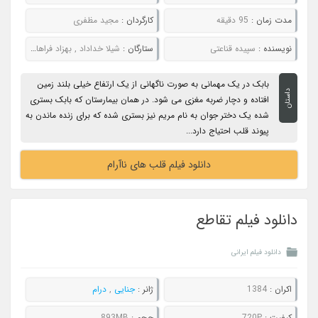
مدت زمان :
95 دقیقه
کارگردان :
مجید مظفری
نویسنده :
سپیده قناعتی
ستارگان :
شیلا خداداد , بهزاد فراهانی
بابک در یک مهمانی به صورت ناگهانی از یک ارتفاع خیلی بلند زمین
داستان
افتاده و دچار ضربه مغزی می شود. در همان بیمارستان که بابک بستری
شده یک دختر جوان به نام مریم نیز بستری شده که برای زنده ماندن به
پیوند قلب احتیاج دارد...
دانلود فیلم قلب های ناآرام
دانلود فیلم تقاطع
دانلود فیلم ایرانی
اکران :
1384
ژانر :
جنایی
,
درام
کیفیت :
720P
حجم :
893MB