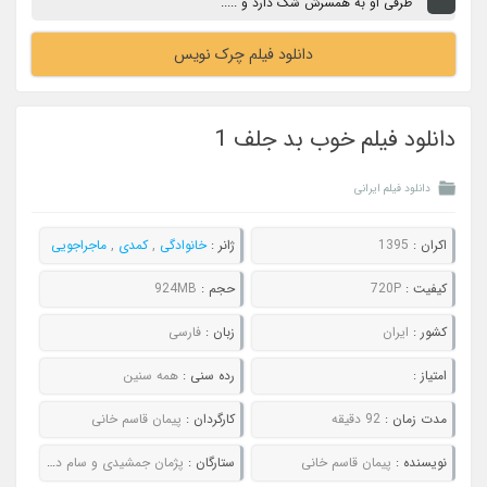
طرفی او به همسرش شک دارد و .....
دانلود فیلم چرک نویس
دانلود فیلم خوب بد جلف 1
دانلود فیلم ایرانی
اکران :
1395
ژانر :
خانوادگی
,
کمدی
,
ماجراجویی
کیفیت :
720P
حجم :
924MB
کشور :
ایران
زبان :
فارسی
امتیاز :
رده سنی :
همه سنین
مدت زمان :
92 دقیقه
کارگردان :
پیمان قاسم خانی
نویسنده :
پیمان قاسم خانی
ستارگان :
پژمان جمشیدی و سام درخشانی