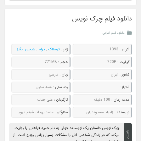
دانلود فیلم چرک نویس
دانلود فیلم ایرانی
اکران :
1393
ژانر :
ترسناک
,
درام
,
هیجان انگیز
کیفیت :
720P
حجم :
771MB
کشور :
ایران
زبان :
فارسی
امتیاز :
رده سنی :
همه سنین
مدت زمان :
100 دقیقه
کارگردان :
علی جناب
نویسنده :
زامیاد سعدوندیان
ستارگان :
حامد بهداد، شبنم درویش، علیرضا کمالی، مجید غفاری، مجتبی سلمانی
چرک نویس داستان یک نویسنده جوان به نام حمید فراهانی را روایت
داستان
میکند که در زندگی شخصی اش با مشکلات بسیار زیادی روبرو است. از