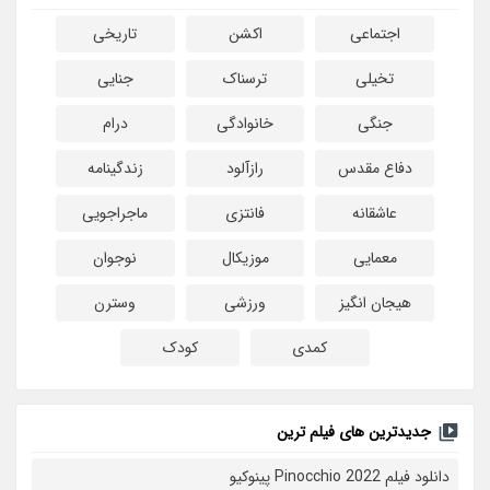
اجتماعی
اکشن
تاریخی
تخیلی
ترسناک
جنایی
جنگی
خانوادگی
درام
دفاع مقدس
رازآلود
زندگینامه
عاشقانه
فانتزی
ماجراجویی
معمایی
موزیکال
نوجوان
هیجان انگیز
ورزشی
وسترن
کمدی
کودک
جدیدترین های فیلم ترین
دانلود فیلم Pinocchio 2022 پینوکیو