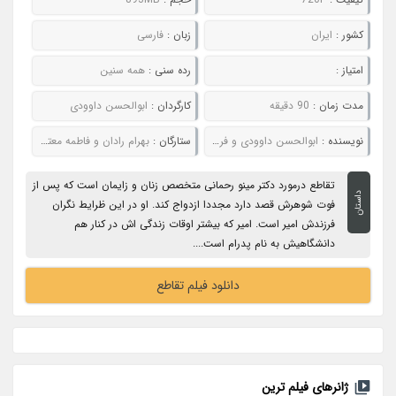
کشور :
ایران
زبان :
فارسی
امتیاز :
رده سنی :
همه سنین
مدت زمان :
90 دقیقه
کارگردان :
ابوالحسن داوودی
نویسنده :
ابوالحسن داوودی و فرید مصطوفی
ستارگان :
بهرام رادان و فاطمه معتمدآریا
تقاطع درمورد دکتر مینو رحمانی متخصص زنان و زایمان است که پس از
داستان
فوت شوهرش قصد دارد مجددا ازدواج کند. او در این ظرایط نگران
فرزندش امیر است. امیر که بیشتر اوقات زندگی اش در کنار هم
دانشگاهیش به نام پدرام است....
دانلود فیلم تقاطع
ژانرهای فیلم ترین