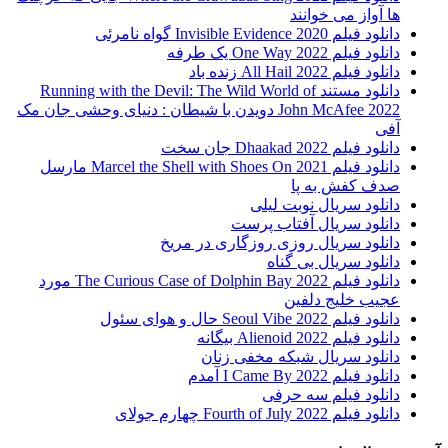
ها آواز می خوانند
دانلود فیلم 2020 Invisible Evidence گواه نامرئی
دانلود فیلم One Way 2022 یک طرفه
دانلود فیلم All Hail 2022 زنده باد
دانلود مستند Running with the Devil: The Wild World of
John McAfee 2022 دویدن با شیطان : دنیای وحشی جان مک
آفی
دانلود فیلم Dhaakad 2022 جان سخت
دانلود فیلم Marcel the Shell with Shoes On 2021 مارسل
صدف کفش به پا
دانلود سریال نوبت لیلی
دانلود سریال آفتاب پرست
دانلود سریال روزی روزگاری در مریخ
دانلود سریال بی گناه
دانلود فیلم The Curious Case of Dolphin Bay 2022 مورد
عجیب خلیج دلفین
دانلود فیلم Seoul Vibe 2022 حال و هوای سئول
دانلود فیلم Alienoid 2022 بیگانه
دانلود سریال شبکه مخفی زنان
دانلود فیلم I Came By 2022 آمدم
دانلود فیلم سه حرفی
دانلود فیلم Fourth of July 2022 چهارم جولای