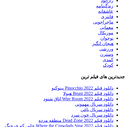
رازآلود
زندگینامه
عاشقانه
فانتزی
ماجراجویی
معمایی
موزیکال
نوجوان
هیجان انگیز
ورزشی
وسترن
کمدی
کودک
جدیدترین های فیلم ترین
دانلود فیلم Pinocchio 2022 پینوکیو
دانلود فیلم Beast 2022 هیولا
دانلود فیلم Wire Room 2022 اتاق شنود
دانلود سریال مهمونی
دانلود سریال یاغی
دانلود سریال خون سرد
دانلود فیلم 2022 Dead Zone منطقه مرده
دانلود فیلم Where the Crawdads Sing 2022 جایی که خرچنگ