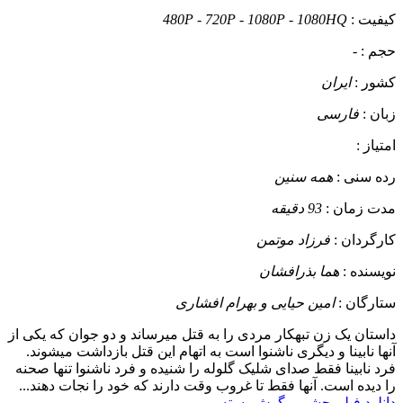
کیفیت :
480P - 720P - 1080P - 1080HQ
حجم :
-
کشور :
ایران
زبان :
فارسی
امتیاز :
رده سنی :
همه سنین
مدت زمان :
93 دقیقه
کارگردان :
فرزاد موتمن
نویسنده :
هما بذرافشان
ستارگان :
امین حیایی و بهرام افشاری
داستان
یک زن تبهکار مردی را به قتل میرساند و دو جوان که یکی از
آنها نابینا و دیگری ناشنوا است به اتهام این قتل بازداشت میشوند.
فرد نابینا فقط صدای شلیک گلوله را شنیده و فرد ناشنوا تنها صحنه
را دیده است. آنها فقط تا غروب وقت دارند که خود را نجات دهند...
دانلود فیلم چشم و گوش بسته