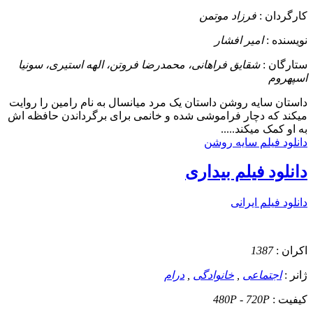
کارگردان :
فرزاد موتمن
نویسنده :
امیر افشار
ستارگان :
شقایق فراهانی، محمدرضا فروتن، الهه استیری، سونیا
اسپهروم
داستان
سایه روشن داستان یک مرد میانسال به نام رامین را روایت
میکند که دچار فراموشی شده و خانمی برای برگرداندن حافظه اش
به او کمک میکند.....
دانلود فیلم سایه روشن
دانلود فیلم بیداری
دانلود فیلم ایرانی
اکران :
1387
ژانر :
اجتماعی
,
خانوادگی
,
درام
کیفیت :
480P - 720P