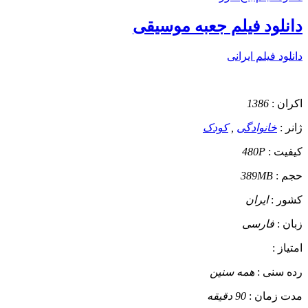
دانلود فیلم جعبه موسیقی
دانلود فیلم ایرانی
اکران :
1386
ژانر :
خانوادگی
,
کودک
کیفیت :
480P
حجم :
389MB
کشور :
ایران
زبان :
فارسی
امتیاز :
رده سنی :
همه سنین
مدت زمان :
90 دقیقه