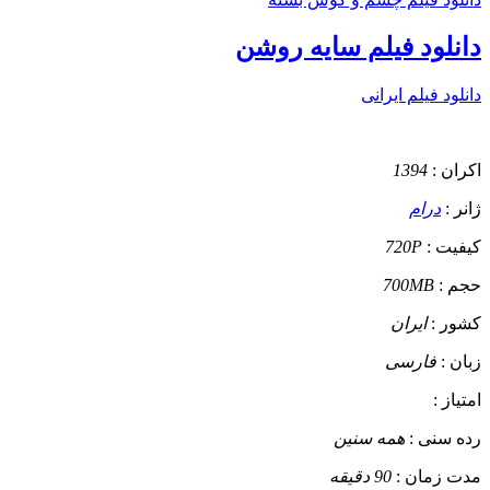
دانلود فیلم سایه روشن
دانلود فیلم ایرانی
اکران :
1394
ژانر :
درام
کیفیت :
720P
حجم :
700MB
کشور :
ایران
زبان :
فارسی
امتیاز :
رده سنی :
همه سنین
مدت زمان :
90 دقیقه