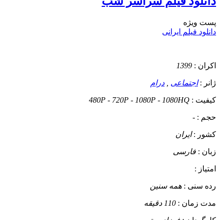
دانلود فیلم سراسر شب
پست ويژه
دانلود فیلم ایرانی
اکران :
1399
ژانر :
اجتماعی
,
درام
کیفیت :
480P - 720P - 1080P - 1080HQ
حجم :
-
کشور :
ایران
زبان :
فارسی
امتیاز :
رده سنی :
همه سنین
مدت زمان :
110 دقیقه