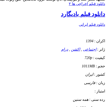
دانلود فیلم اخراجی ها ۲
دانلود فیلم بادیگارد
دانلود فیلم ایرانی
اکران :
1394
ژانر :
اجتماعی
,
اکشن
,
درام
کیفیت :
720p
حجم :
1011MB
کشور :
ایران
زبان :
فارسی
امتیاز :
رده سنی :
همه سنین