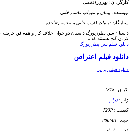
کارگردان :
بهروز افخمی
نویسنده :
پیمان و مهراب قاسم خانی
ستارگان :
پیمان قاسم خانی و محسن تنابنده
داستان
سن پطرزبورگ داستان دو جوان خلاف کار و همه فن حریف است که ا
کردن گنج هستند که .....
دانلود فیلم سن پطرزبورگ
دانلود فیلم اعتراض
دانلود فیلم ایرانی
اکران :
1378
ژانر :
درام
کیفیت :
720P
حجم :
806MB
کشور :
ایران