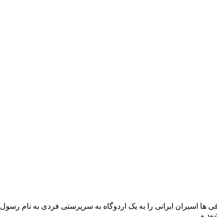
م اخراجی ها 1 را روایت میکند. عراقی ها اسیران ایرانی را به یک اردوگاه به سرپرستی فر
د و ...