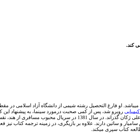
ی کند.
ازیگر سینما و تلویزیون، متولد 14 آبان ماه 1359 در تهران میباشد. او فارغ التحصیل رشته شیمی از
یمیایی
مقابل دوربین قرار گرفت. پس از آن کلاس های بازیگری را نزد آقای علی ژک
سامیار و ساتین دارند. علاوه بر بازیگری، در زمینه ترجمه کتاب نیز فعال
العه کتاب سپری میکند.