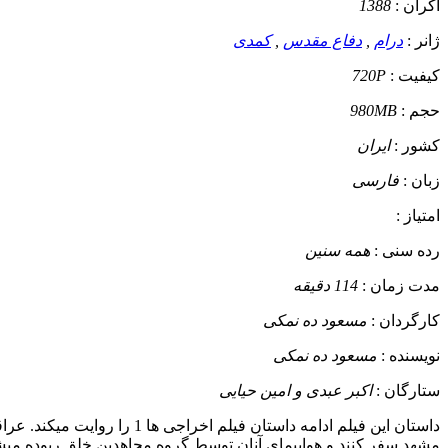
اکران :
1388
ژانر :
درام
,
دفاع مقدس
,
کمدی
کیفیت :
720P
حجم :
980MB
کشور :
ایران
زبان :
فارسی
امتیاز :
رده سنی :
همه سنین
مدت زمان :
114 دقیقه
کارگردان :
مسعود ده نمکی
نویسنده :
مسعود ده نمکی
ستارگان :
اکبر عبدی و امین حیایی
داستان
این فیلم ادامه داستان فیل
مشهد سفر کنند و هواپیمای آنان توسط گروه مجاهدین خلق ربوده میشو