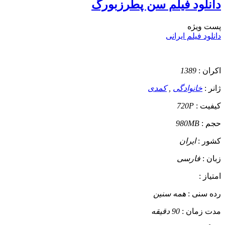
دانلود فیلم سن پطرزبورگ
پست ويژه
دانلود فیلم ایرانی
اکران :
1389
ژانر :
خانوادگی
,
کمدی
کیفیت :
720P
حجم :
980MB
کشور :
ایران
زبان :
فارسی
امتیاز :
رده سنی :
همه سنین
مدت زمان :
90 دقیقه