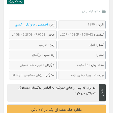
پست ويژه
دانلود فیلم ایرانی
اکران :
1399
ژانر :
اجتماعی
,
خانوادگی
,
کمدی
کیفیت :
480P - 720P - 1080P - 1080HQ
حجم :
419MB - 705MB - 1.31GB - 2.28GB - 7.07GB
کشور :
ایران
زبان :
فارسی
امتیاز :
رده سنی :
بزرگسال
مدت زمان :
84 دقیقه
کارگردان :
شهرام شاه حسینی
نویسنده :
پویا مهدوی زاده
ستارگان :
پژمان جمشیدی :: رعنا آزادی ور :: ساغر قناعت :: علیرضا استادی :: شیرین یزدان بخش
دو برادر که پس از ابتلای پدرشان به آلزایمر زندگیشان دستخوش
داستان
تحولاتی می شود...
دانلود فیلم هفته ای یک بار آدم باش