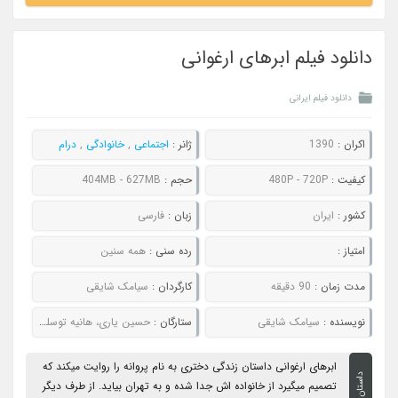
دانلود فیلم ابرهای ارغوانی
دانلود فیلم ایرانی
اکران :
1390
ژانر :
اجتماعی
,
خانوادگی
,
درام
کیفیت :
480P - 720P
حجم :
404MB - 627MB
کشور :
ایران
زبان :
فارسی
امتیاز :
رده سنی :
همه سنین
مدت زمان :
90 دقیقه
کارگردان :
سیامک شایقی
نویسنده :
سیامک شایقی
ستارگان :
حسین یاری، هانیه توسلی، شبنم مقدمی، بهناز جعفری، شیرین یزدان بخش
ابرهای ارغوانی داستان زندگی دختری به نام پروانه را روایت میکند که
داستان
تصمیم میگیرد از خانواده اش جدا شده و به تهران بیاید. از طرف دیگر