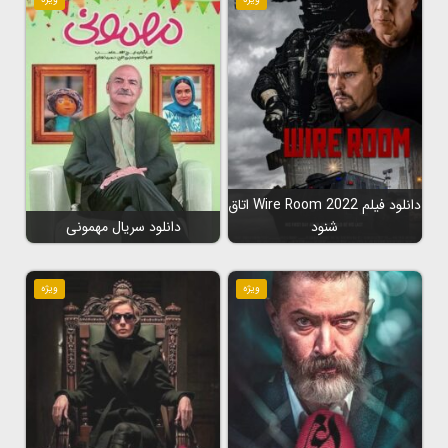
دانلود فیلم Wire Room 2022 اتاق
شنود
دانلود سریال مهمونی
ویژه
ویژه