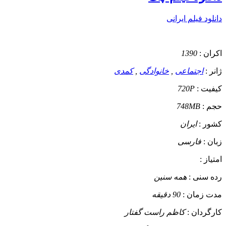
دانلود فیلم ایرانی
اکران :
1390
ژانر :
اجتماعی
,
خانوادگی
,
کمدی
کیفیت :
720P
حجم :
748MB
کشور :
ایران
زبان :
فارسی
امتیاز :
رده سنی :
همه سنین
مدت زمان :
90 دقیقه
کارگردان :
کاظم راست گفتار