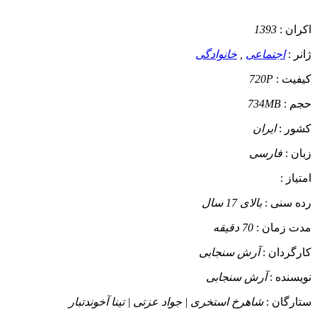
اکران :
1393
ژانر :
اجتماعی
,
خانوادگی
کیفیت :
720P
حجم :
734MB
کشور :
ایران
زبان :
فارسی
امتیاز :
رده سنی :
بالای 17 سال
مدت زمان :
70 دقیقه
کارگردان :
آرش سنجابی
نویسنده :
آرش سنجابی
ستارگان :
شاهرخ استخری | جواد عزتی | تینا آخوندتبار