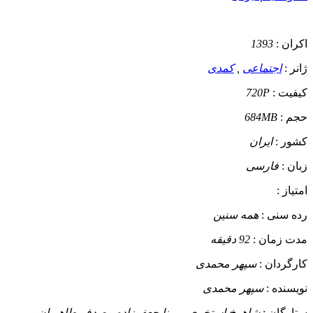
اکران :
1393
ژانر :
اجتماعی
,
کمدی
کیفیت :
720P
حجم :
684MB
کشور :
ایران
زبان :
فارسی
امتیاز :
رده سنی :
همه سنین
مدت زمان :
92 دقیقه
کارگردان :
سپهر محمدی
نویسنده :
سپهر محمدی
ستارگان :
شاهرخ استخری ، مینا جعفرزاده ، صدف طاهربان و