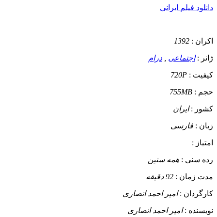
دانلود فیلم ایرانی
اکران :
1392
ژانر :
اجتماعی
,
درام
کیفیت :
720P
حجم :
755MB
کشور :
ایران
زبان :
فارسی
امتیاز :
رده سنی :
همه سنین
مدت زمان :
92 دقیقه
کارگردان :
امیر احمد انصاری
نویسنده :
امیر احمد انصاری