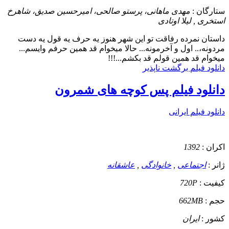
ستارگان :
مهدی ماهانی، پرستو صالحی، امیرحسین صدیق، شاهرخ
استخری , لیلا اوتادی
داستان
نمرده رفاقت تو این شهر هنوز یه حرف یه قول یه دست
مردونه،.. اول و آخرمونه... حالا میخوام قد همین حرفم وایسم...
میخوام قد همین قولم قد بکشم...!!!
دانلود فیلم برگشت ناپذیر
دانلود فیلم پس کوچه های شمرون
دانلود فیلم ایرانی
اکران :
1392
ژانر :
اجتماعی
,
خانوادگی
,
عاشقانه
کیفیت :
720P
حجم :
662MB
کشور :
ایران