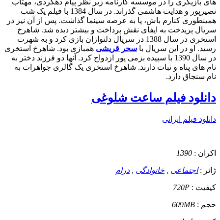
های بازیگری را در موسسه کارنامه زیر نظر پیام دهکردی، مهتاب
نصیرپور و هدایت هاشمی گذراند. در سال 1384 با فیلم یک شب
همینطوری کنارم باش، پا به عرصه سینما گذاشت. پس از آن نیز در
سریال پریدخت به ایفای نقش پرداخت و بیشتر دیده شد. شاهرخ
استخری در سال 1388 در سریال دلنوازان بازی کرد و به شهرت
رسید. او در این سریال با
سحر قریشی
همبازی بود. شاهرخ استخری
در سال 1390 با سپیده بزمی پور ازدواج کرد. آنها دو فرزند دختر به
نام های پناه و نبات دارند. شاهرخ استخری یک گالری جواهرات به
نام سنجاق دارد.
دانلود فیلم ساعت شلوغی
دانلود فیلم ایرانی
اکران :
1390
ژانر :
اجتماعی
,
خانوادگی
,
درام
کیفیت :
720P
حجم :
609MB