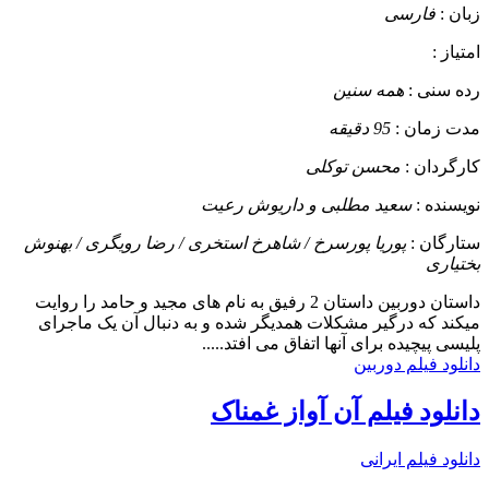
زبان :
فارسی
امتیاز :
رده سنی :
همه سنین
مدت زمان :
95 دقیقه
کارگردان :
محسن توکلی
نویسنده :
سعید مطلبی و داریوش رعیت
ستارگان :
پوریا پورسرخ / شاهرخ استخری / رضا رویگری / بهنوش
بختیاری
داستان
دوربین داستان 2 رفیق به نام های مجید و حامد را روایت
میکند که درگیر مشکلات همدیگر شده و به دنبال آن یک ماجرای
پلیسی پیچیده برای آنها اتفاق می افتد.....
دانلود فیلم دوربین
دانلود فیلم آن آواز غمناک
دانلود فیلم ایرانی