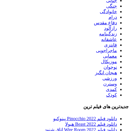
جنایی
جنگی
خانوادگی
درام
دفاع مقدس
رازآلود
زندگینامه
عاشقانه
فانتزی
ماجراجویی
معمایی
موزیکال
نوجوان
هیجان انگیز
ورزشی
وسترن
کمدی
کودک
جدیدترین های فیلم ترین
دانلود فیلم Pinocchio 2022 پینوکیو
دانلود فیلم Beast 2022 هیولا
دانلود فیلم Wire Room 2022 اتاق شنود