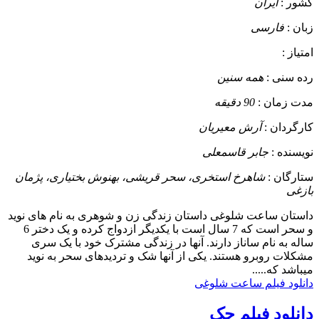
کشور :
ایران
زبان :
فارسی
امتیاز :
رده سنی :
همه سنین
مدت زمان :
90 دقیقه
کارگردان :
آرش معیریان
نویسنده :
جابر قاسمعلی
ستارگان :
شاهرخ استخری، سحر قریشی، بهنوش بختیاری، پژمان
بازغی
داستان
ساعت شلوغی داستان زندگی زن و شوهری به نام های نوید
و سحر است که 7 سال است با یکدیگر ازدواج کرده و یک دختر 6
ساله به نام ساناز دارند. آنها در زندگی مشترک خود با یک سری
مشکلات روبرو هستند. یکی از آنها شک و تردیدهای سحر به نوید
میباشد که.....
دانلود فیلم ساعت شلوغی
دانلود فیلم چک