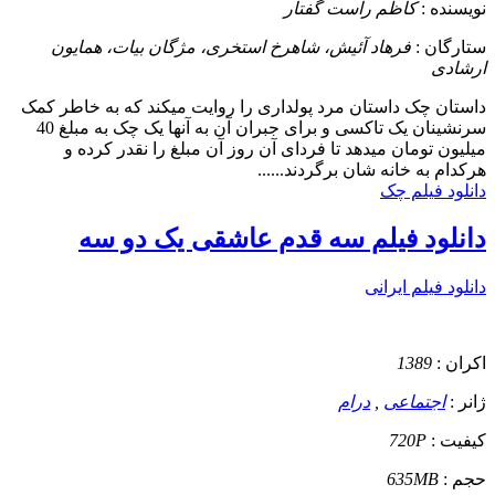
نویسنده :
کاظم راست گفتار
ستارگان :
فرهاد آئیش، شاهرخ استخری، مژگان بیات، همایون
ارشادی
داستان
چک داستان مرد پولداری را روایت میکند که به خاطر کمک
سرنشینان یک تاکسی و برای جبران آن به آنها یک چک به مبلغ 40
میلیون تومان میدهد تا فردای آن روز آن مبلغ را نقدر کرده و
هرکدام به خانه شان برگردند......
دانلود فیلم چک
دانلود فیلم سه قدم عاشقی یک دو سه
دانلود فیلم ایرانی
اکران :
1389
ژانر :
اجتماعی
,
درام
کیفیت :
720P
حجم :
635MB