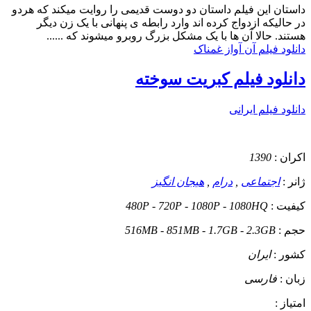
داستان
این فیلم داستان دو دوست قدیمی را روایت میکند که هردو
در حالیکه ازدواج کرده اند وارد رابطه ی پنهانی با یک زن دیگر
هستند. حالا آن ها با یک مشکل بزرگ روبرو میشوند که ......
دانلود فیلم آن آواز غمناک
دانلود فیلم کبریت سوخته
دانلود فیلم ایرانی
اکران :
1390
ژانر :
اجتماعی
,
درام
,
هیجان انگیز
کیفیت :
480P - 720P - 1080P - 1080HQ
حجم :
516MB - 851MB - 1.7GB - 2.3GB
کشور :
ایران
زبان :
فارسی
امتیاز :