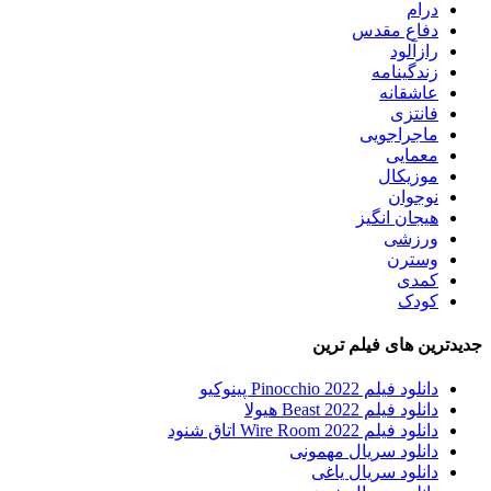
درام
دفاع مقدس
رازآلود
زندگینامه
عاشقانه
فانتزی
ماجراجویی
معمایی
موزیکال
نوجوان
هیجان انگیز
ورزشی
وسترن
کمدی
کودک
جدیدترین های فیلم ترین
دانلود فیلم Pinocchio 2022 پینوکیو
دانلود فیلم Beast 2022 هیولا
دانلود فیلم Wire Room 2022 اتاق شنود
دانلود سریال مهمونی
دانلود سریال یاغی