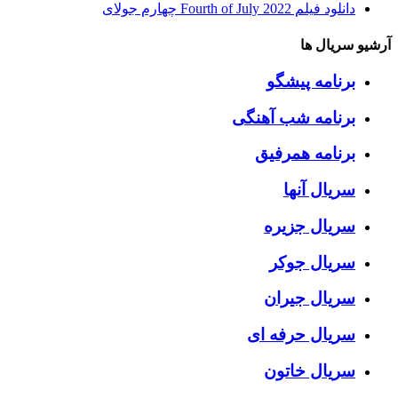
دانلود فیلم Fourth of July 2022 چهارم جولای
آرشیو سریال ها
برنامه پیشگو
برنامه شب آهنگی
برنامه همرفیق
سریال آنها
سریال جزیره
سریال جوکر
سریال جیران
سریال حرفه ای
سریال خاتون