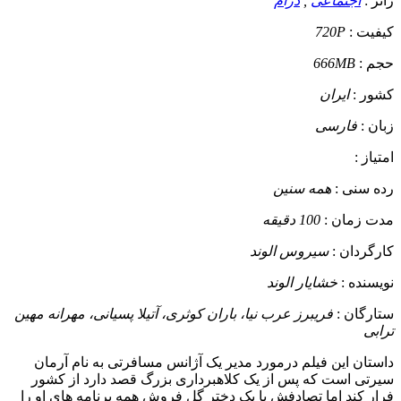
ژانر :
اجتماعی
,
درام
کیفیت :
720P
حجم :
666MB
کشور :
ایران
زبان :
فارسی
امتیاز :
رده سنی :
همه سنین
مدت زمان :
100 دقیقه
کارگردان :
سیروس الوند
نویسنده :
خشایار الوند
ستارگان :
فریبرز عرب نیا، باران کوثری، آتیلا پسیانی، مهرانه مهین
ترابی
داستان
این فیلم درمورد مدیر یک آژانس مسافرتی به نام آرمان
سیرتی است که پس از یک کلاهبرداری بزرگ قصد دارد از کشور
فرار کند اما تصادفش با یک دختر گل فروش همه برنامه های او را