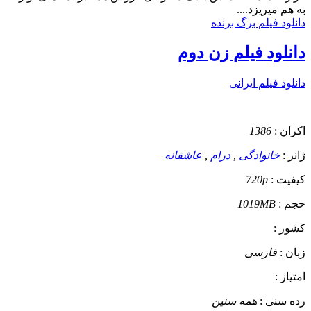
به هم میریزد....
دانلود فیلم برگ برنده
دانلود فیلم زن دوم
دانلود فیلم ایرانی
اکران :
1386
ژانر :
خانوادگی
,
درام
,
عاشقانه
کیفیت :
720p
حجم :
1019MB
کشور :
زبان :
فارسی
امتیاز :
رده سنی :
همه سنین