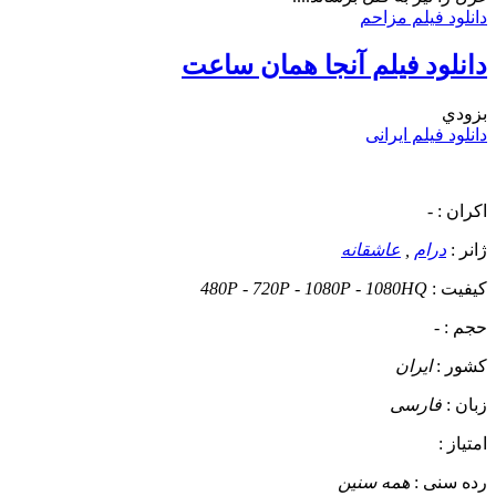
دانلود فیلم مزاحم
دانلود فیلم آنجا همان ساعت
بزودي
دانلود فیلم ایرانی
اکران :
-
ژانر :
درام
,
عاشقانه
کیفیت :
480P - 720P - 1080P - 1080HQ
حجم :
-
کشور :
ایران
زبان :
فارسی
امتیاز :
رده سنی :
همه سنین