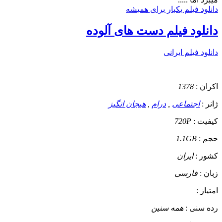
دانلود فیلم یکبار برای همیشه
دانلود فیلم دست های آلوده
دانلود فیلم ایرانی
اکران :
1378
ژانر :
اجتماعی
,
درام
,
هیجان انگیز
کیفیت :
720P
حجم :
1.1GB
کشور :
ایران
زبان :
فارسی
امتیاز :
رده سنی :
همه سنین