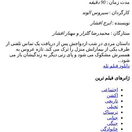
مدت زمان :
90 دقیقه
کارگردان :
سیروس الوند
نویسنده :
ایرج افشار
ستارگان :
محمدرضا گلزار و مهناز افشار
داستان
مردی در شب ازدواجش پس از دریافت یک تماس تلفنی از
طرف یکی از بیمارانش منزل را ترک می کند. تازه عروس به
همسرش مشکوک می شود و پای زنی دیگر به زندگیشان باز می
شود...
دانلود فیلم تله
ژانرهای فیلم ترین
اجتماعی
اکشن
تاریخی
تخیلی
ترسناک
جنایی
جنگی
خانوادگی