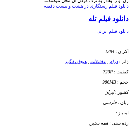
زن او را وادار به ترک کردن آن محل میکنند....
دانلود فیلم رستگاری در هشت و بیست دقیقه
دانلود فیلم تله
دانلود فیلم ایرانی
اکران :
1384
ژانر :
درام
,
عاشقانه
,
هیجان انگیز
کیفیت :
720P
حجم :
986MB
کشور :
ایران
زبان :
فارسی
امتیاز :
رده سنی :
همه سنین