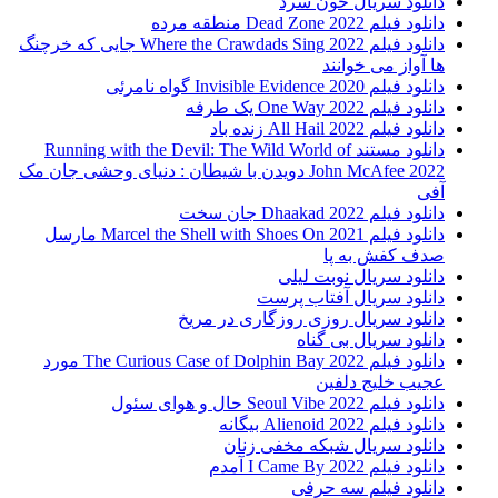
دانلود سریال خون سرد
دانلود فیلم 2022 Dead Zone منطقه مرده
دانلود فیلم Where the Crawdads Sing 2022 جایی که خرچنگ
ها آواز می خوانند
دانلود فیلم 2020 Invisible Evidence گواه نامرئی
دانلود فیلم One Way 2022 یک طرفه
دانلود فیلم All Hail 2022 زنده باد
دانلود مستند Running with the Devil: The Wild World of
John McAfee 2022 دویدن با شیطان : دنیای وحشی جان مک
آفی
دانلود فیلم Dhaakad 2022 جان سخت
دانلود فیلم Marcel the Shell with Shoes On 2021 مارسل
صدف کفش به پا
دانلود سریال نوبت لیلی
دانلود سریال آفتاب پرست
دانلود سریال روزی روزگاری در مریخ
دانلود سریال بی گناه
دانلود فیلم The Curious Case of Dolphin Bay 2022 مورد
عجیب خلیج دلفین
دانلود فیلم Seoul Vibe 2022 حال و هوای سئول
دانلود فیلم Alienoid 2022 بیگانه
دانلود سریال شبکه مخفی زنان
دانلود فیلم I Came By 2022 آمدم
دانلود فیلم سه حرفی