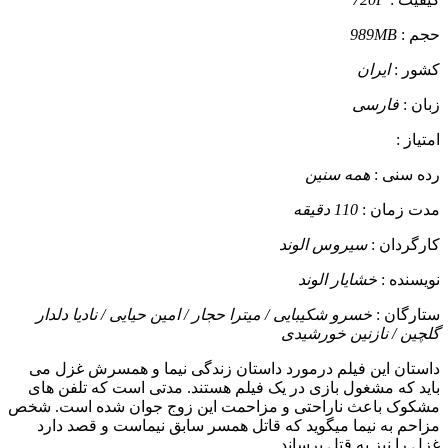
حجم :
989MB
کشور :
ایران
زبان :
فارسی
امتیاز :
رده سنی :
همه سنین
مدت زمان :
110 دقیقه
کارگردان :
سیروس الوند
نویسنده :
خشایار الوند
ستارگان :
خسرو شکیبایی / میترا حجار / امین حیایی / نادیا دلدار
گلچین / نازنین خورشیدی
داستان
این فیلم درمورد داستان زندگی نیما و همسرش غزل می
باید که مشغول بازی در یک فیلم هستند. مدتی است که تلفن های
مشکوک باعث ناراحتی و مزاحمت این زوج جوان شده است. شخص
مزاحم به نیما میگوید که قاتل همسر سابق نیماست و قصد دارد
غزل را نیز به قتل برساند....