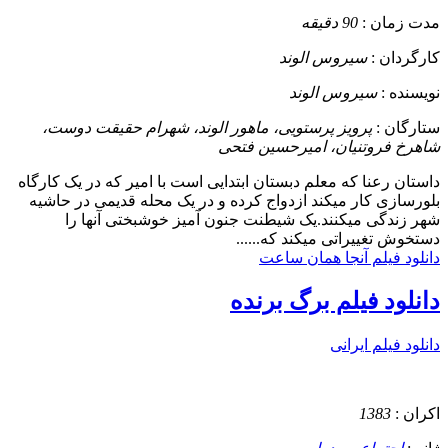
مدت زمان :
90 دقیقه
کارگردان :
سیروس الوند
نویسنده :
سیروس الوند
ستارگان :
پرویز‌ پرستویی، ماهور الوند، شهرام حقیقت دوست،
شاهرخ فروتنیان، امیرحسین فتحی
داستان
رعنا که معلم دبستان ابتدایی است با امیر که در یک کارگاه
بلورسازی کار میکند ازدواج کرده و در یک محله قدیمی در حاشیه
شهر زندگی میکنند.یک شیطنت جنون آمیز خوشبختی آنها را
دستخوش تغییراتی میکند که......
دانلود فیلم آنجا همان ساعت
دانلود فیلم برگ برنده
دانلود فیلم ایرانی
اکران :
1383