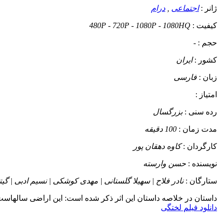
ژانر :
اجتماعی
,
درام
کیفیت :
480P - 720P - 1080P - 1080HQ
حجم :
-
کشور :
ایران
زبان :
فارسی
امتیاز :
رده سنی :
بزرگسال
مدت زمان :
100 دقیقه
کارگردان :
کاوه دهقان پور
نویسنده :
حسن وارسته
ستارگان :
نادر فلاح | سهیلا گلستانی | مهدی کوشکی | نسیم ادبی | گ
داستان
در خلاصه داستان این اثر ذکر شده است: این اراضی سالهاست ر
دانلود فیلم لختگی