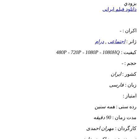
بزودي
دانلود فیلم ایرانی
اکران :
-
ژانر :
اجتماعی
,
درام
کیفیت :
480P - 720P - 1080P - 1080HQ
حجم :
-
کشور :
ایران
زبان :
فارسی
امتیاز :
رده سنی :
همه سنین
مدت زمان :
90 دقیقه
کارگردان :
مهران احمدی