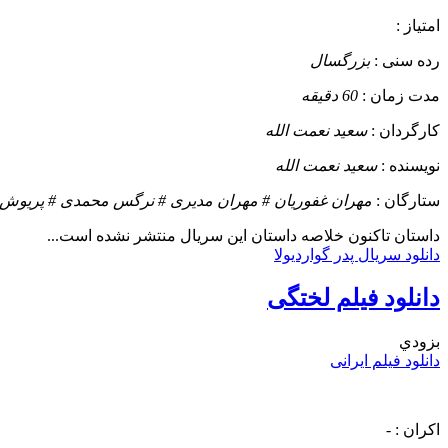
امتیاز :
رده سنی :
بزرگسال
مدت زمان :
60 دقیقه
کارگردان :
سعید نعمت الله
نویسنده :
سعید نعمت الله
ستارگان :
مهران غفوریان # مهران مدیری # نرگس محمدی # پریوش ن
داستان
تاکنون خلاصه داستان این سریال منتشر نشده است...
دانلود سریال پدر گواردیولا
دانلود فیلم لختگی
بزودي
دانلود فیلم ایرانی
اکران :
-