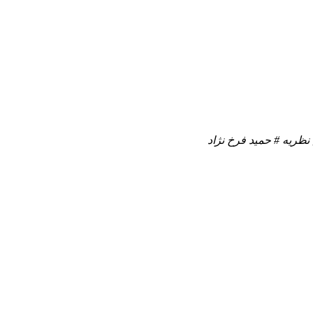
ظریه # حمید فرخ نژاد