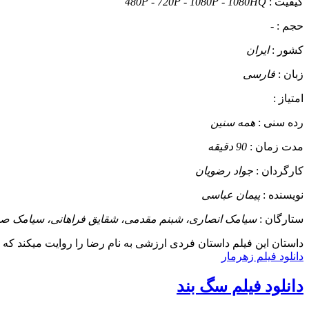
کیفیت :
480P - 720P - 1080P - 1080HQ
حجم :
-
کشور :
ایران
زبان :
فارسی
امتیاز :
رده سنی :
همه سنین
مدت زمان :
90 دقیقه
کارگردان :
جواد رضویان
نویسنده :
پیمان عباسی
ستارگان :
سیامک انصاری، شبنم مقدمی، شقایق فراهانی، سیامک ص
داستان
این فیلم داستان فردی ارزشی به نام رضا را روایت میکند که 
دانلود فیلم زهرمار
دانلود فیلم سگ بند