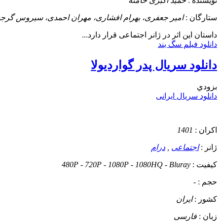
نویسنده :
حمید اکبری خامنه
ستارگان :
امیر جعفری، بهرام افشاری، مهران احمدی، سیروس گرج
داستان
این اثر در ژانر اجتماعی قرار دارد...
دانلود فیلم سگ بند
دانلود سریال پدر گواردیولا
بزودي
دانلود سریال ایرانی
اکران :
1401
ژانر :
اجتماعی
,
درام
کیفیت :
480P - 720P - 1080P - 1080HQ - Bluray
حجم :
-
کشور :
ایران
زبان :
فارسی