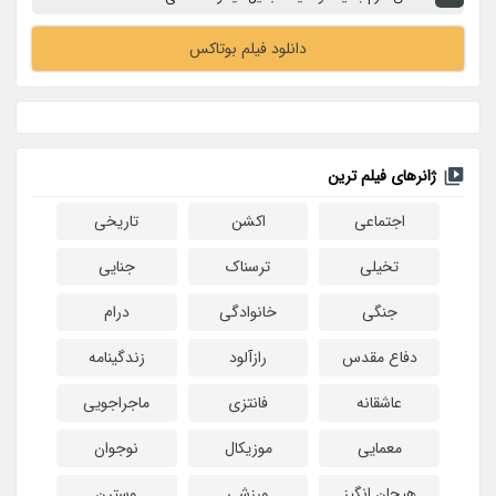
دانلود فیلم بوتاکس
ژانرهای فیلم ترین
اجتماعی
اکشن
تاریخی
تخیلی
ترسناک
جنایی
جنگی
خانوادگی
درام
دفاع مقدس
رازآلود
زندگینامه
عاشقانه
فانتزی
ماجراجویی
معمایی
موزیکال
نوجوان
هیجان انگیز
ورزشی
وسترن