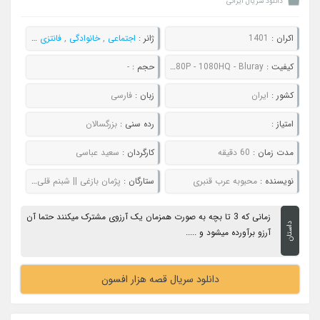
دانلود سریال ایرانی
اکران :
1401
ژانر :
اجتماعی
,
خانوادگی
,
فانتزی
,
کودک
,
نو
کیفیت :
480P - 720P - 1080P - 1080HQ - Bluray
حجم :
-
کشور :
ایران
زبان :
فارسی
امتیاز :
رده سنی :
بزرگسالان
مدت زمان :
60 دقیقه
کارگردان :
سعید عباسی
نویسنده :
محبوبه عرب قنبری
ستارگان :
پژمان بازغی || شبنم قلی خانی || نگار عابدی || مهران رجبی || اتابک نادری
زمانی که 3 تا بچه به صورت همزمان یک آرزوی مشترک میکنند حتما آن
داستان
آرزو برآورده میشود و .....
دانلود سریال قصه هزار افسون