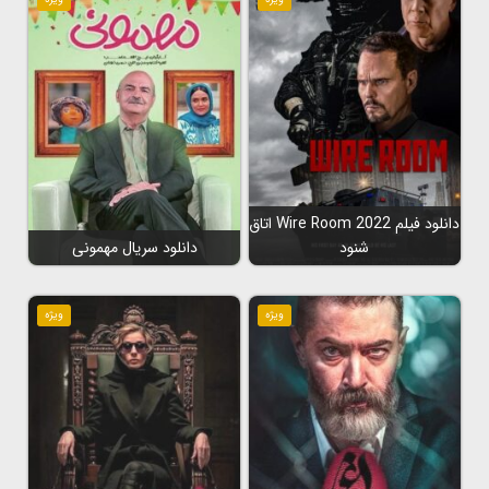
دانلود فیلم Wire Room 2022 اتاق
شنود
دانلود سریال مهمونی
ویژه
ویژه