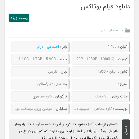
دانلود فیلم بوتاکس
پست ويژه
دانلود فیلم ایرانی
اکران :
1400
ژانر :
اجتماعی
,
درام
کیفیت :
480P - 720P - 1080P - 1080HQ
حجم :
307MB - 548MB - 1.1GB - 1.7GB - 5.9GB
کشور :
ایران - کانادا
زبان :
فارسی
امتیاز :
رده سنی :
بزرگسالان
مدت زمان :
90 دقیقه
کارگردان :
کاوه مظاهری
نویسنده :
کاوه مظاهری - سپینود ناجیان
ستارگان :
سوسن پرور، مهدخت مولایی، سروش سعیدی، محسن کیانی
داستان از جایی آغاز میشود که اکرم و آذر به همه میگویند که برادرشان
داستان
قاچاقی به آلمان رفته و فعلا از او خبری ندارند. کم کم این دروغ در
ذهن اکرم به یک واقعیت تبدیل میشود تا حدی که .......