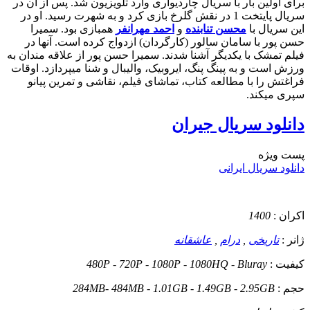
برای اولین بار با سریال چاردیواری وارد تلویزیون شد. پس از آن در
سریال پایتخت 1 در نقش گلرخ بازی کرد و به شهرت رسید. او در
این سریال با
محسن تنابنده
و
احمد مهرانفر
همبازی بود. سمیرا
حسن پور با سامان سالور (کارگردان) ازدواج کرده است. آنها در
فیلم تمشک با یکدیگر آشنا شدند. سمیرا حسن پور از علاقه مندان به
ورزش است و به پینگ پنگ، ایروبیک، والیبال و شنا میپردازد. اوقات
فراغتش را با مطالعه کتاب، تماشای فیلم، نقاشی و تمرین پیانو
سپری میکند.
دانلود سریال جیران
پست ويژه
دانلود سریال ایرانی
اکران :
1400
ژانر :
تاریخی
,
درام
,
عاشقانه
کیفیت :
480P - 720P - 1080P - 1080HQ - Bluray
حجم :
284MB- 484MB - 1.01GB - 1.49GB - 2.95GB