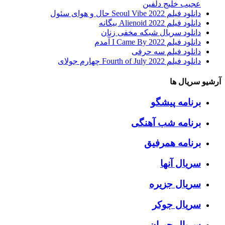
عجیب خلیج دلفین
دانلود فیلم Seoul Vibe 2022 حال و هوای سئول
دانلود فیلم Alienoid 2022 بیگانه
دانلود سریال شبکه مخفی زنان
دانلود فیلم I Came By 2022 آمدم
دانلود فیلم سه حرفی
دانلود فیلم Fourth of July 2022 چهارم جولای
آرشیو سریال ها
برنامه پیشگو
برنامه شب آهنگی
برنامه همرفیق
سریال آنها
سریال جزیره
سریال جوکر
سریال جیران