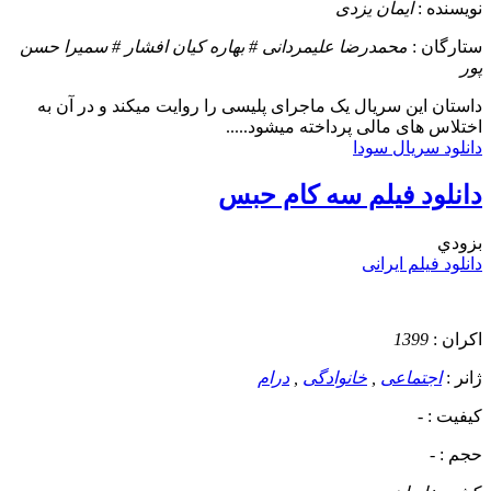
نویسنده :
ایمان یزدی
ستارگان :
محمدرضا علیمردانی # بهاره کیان افشار # سمیرا حسن
پور
داستان
این سریال یک ماجرای پلیسی را روایت میکند و در آن به
اختلاس های مالی پرداخته میشود.....
دانلود سریال سودا
دانلود فیلم سه کام حبس
بزودي
دانلود فیلم ایرانی
اکران :
1399
ژانر :
اجتماعی
,
خانوادگی
,
درام
کیفیت :
-
حجم :
-