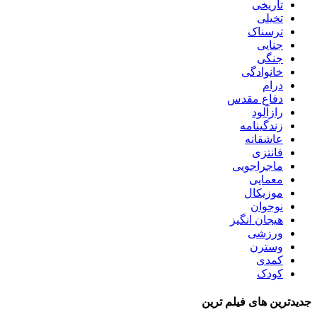
تاریخی
تخیلی
ترسناک
جنایی
جنگی
خانوادگی
درام
دفاع مقدس
رازآلود
زندگینامه
عاشقانه
فانتزی
ماجراجویی
معمایی
موزیکال
نوجوان
هیجان انگیز
ورزشی
وسترن
کمدی
کودک
جدیدترین های فیلم ترین