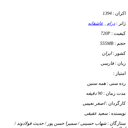
اکران :
1394
ژانر :
درام
,
عاشقانه
کیفیت :
720P
حجم :
555MB
کشور :
ایران
زبان :
فارسی
امتیاز :
رده سنی :
همه سنین
مدت زمان :
90 دقیقه
کارگردان :
اصغر نعیمی
نویسنده :
سعید عقیقی
ستارگان :
شهاب حسینی / سمیرا حسن پور / حدیث فولادوند /