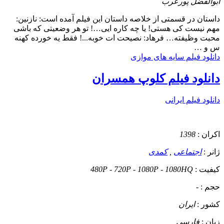
ابوالفضل پورعرب
داستان
در قسمتی از خلاصه داستان این فیلم آمده است: نازنین:
مهم نیست کی هستی! یا چه کاره ایی…! تو هر وضعیتی که باشی
محبت وظیفته… فرهاد: نصیحت ات خوبه...! فقط یه خورده کهنه
س و …
دانلود فیلم سایه های موازی
دانلود فیلم کلوپ همسران
دانلود فیلم ایرانی
اکران :
1398
ژانر :
اجتماعی
,
کمدی
کیفیت :
480P - 720P - 1080P - 1080HQ
حجم :
-
کشور :
ایران
زبان :
فارسی