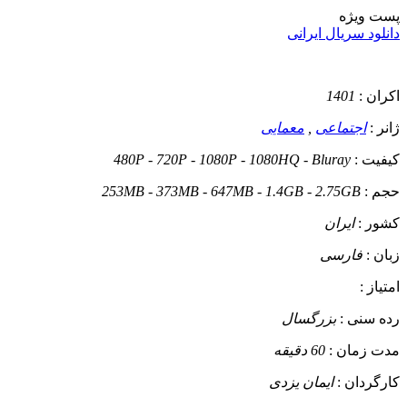
پست ويژه
دانلود سریال ایرانی
اکران :
1401
ژانر :
اجتماعی
,
معمایی
کیفیت :
480P - 720P - 1080P - 1080HQ - Bluray
حجم :
253MB - 373MB - 647MB - 1.4GB - 2.75GB
کشور :
ایران
زبان :
فارسی
امتیاز :
رده سنی :
بزرگسال
مدت زمان :
60 دقیقه
کارگردان :
ایمان یزدی