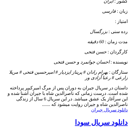
کشور :
ایران
زبان :
فارسی
امتیاز :
رده سنی :
بزرگسال
مدت زمان :
60 دقیقه
کارگردان :
حسن فتحی
نویسنده :
احسان جوانمرد و حسن فتحی
ستارگان :
بهرام رادان # پریناز ایزدیار # امیرحسین فتحی # مریلا
زارعی # رعنا آزادی ور
داستان
در سریال جیران به دوران پس از مرگ امیرکبیر پرداخته
شده است. درست زمانی که ناصرالدین شاه با جیران آشنا شده و
این سرآغاز یک عشق میباشد. در این سریال 6 سال از زندگی
ناصرالدین شاه و جیران روایت میشود که .......
دانلود سریال جیران
دانلود سریال سودا