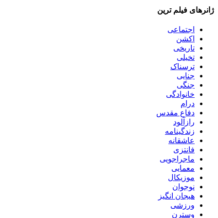
ژانرهای فیلم ترین
اجتماعی
اکشن
تاریخی
تخیلی
ترسناک
جنایی
جنگی
خانوادگی
درام
دفاع مقدس
رازآلود
زندگینامه
عاشقانه
فانتزی
ماجراجویی
معمایی
موزیکال
نوجوان
هیجان انگیز
ورزشی
وسترن