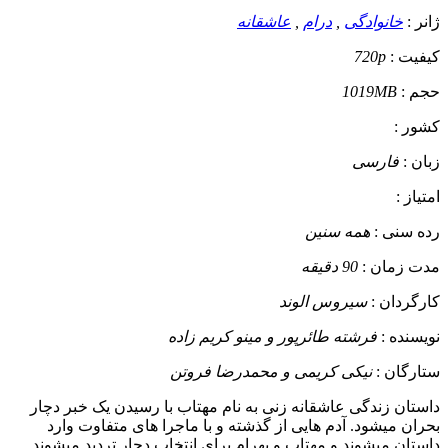
ژانر :
خانوادگی
,
درام
,
عاشقانه
کیفیت :
720p
حجم :
1019MB
کشور :
زبان :
فارسی
امتیاز :
رده سنی :
همه سنین
مدت زمان :
90 دقیقه
کارگردان :
سیروس الوند
نویسنده :
فرشته طائرپور و مینو کریم زاده
ستارگان :
نیکی کریمی و محمدرضا فروتن
داستان
زندگی عاشقانه زنی به نام مهتاب با رسیدن یک خبر دچار
بحران میشود. آدم هایی از گذشته و با ماجرا های متفاوت وارد
داستان میشوند و مهتاب و بهرام برای انتخاب دچار تردید میشوند.