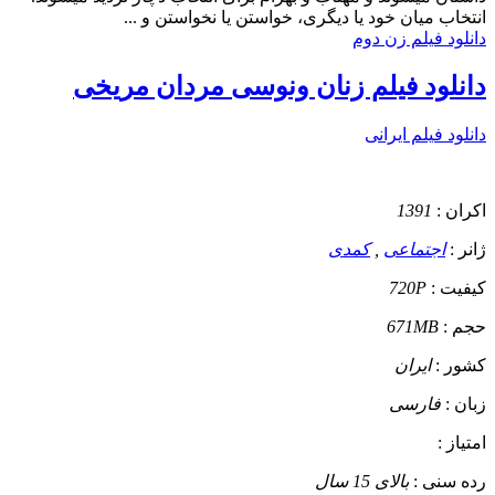
انتخاب میان خود یا دیگری، خواستن یا نخواستن و ...
دانلود فیلم زن دوم
دانلود فیلم زنان ونوسی مردان مریخی
دانلود فیلم ایرانی
اکران :
1391
ژانر :
اجتماعی
,
کمدی
کیفیت :
720P
حجم :
671MB
کشور :
ایران
زبان :
فارسی
امتیاز :
رده سنی :
بالای 15 سال