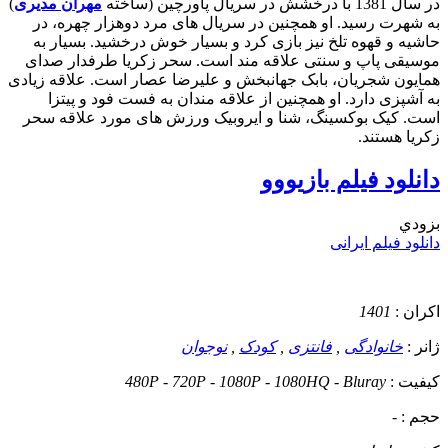
در سال 1381 با درخشش در سریال پاورچین (ساخته
مهران مدیری
)
به شهرت رسید. او همچنین در سریال های مرد دوهزار چهره، در
حاشیه و قهوه تلخ نیز بازی کرد و بسیار خوش درخشید. بسیار به
موسیقی پاپ و سنتی علاقه مند است. سحر زکریا طرفدار صدای
همایون شجریان، بابک جهانبخش و علیرضا عصار است. علاقه زیادی
به آشپزی دارد. او همچنین از علاقه مندان به فست فود و پیتزا
است. کیک بوکسینگ، شنا و ایروبیک ورزش های مورد علاقه سحر
زکریا هستند.
دانلود فیلم بازيووو
بزودي
دانلود فیلم ایرانی
اکران :
1401
ژانر :
خانوادگی
,
فانتزی
,
کودک
,
نوجوان
کیفیت :
480P - 720P - 1080P - 1080HQ - Bluray
حجم :
-