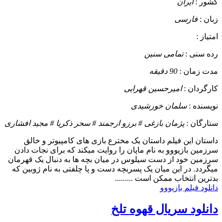
کشور :
ایران
زبان :
فارسی
امتیاز :
رده سنی :
تمامی سنین
مدت زمان :
90 دقیقه
کارگردان :
امیرحسین قهرایی
نویسنده :
سلمان خورشیدی
ستارگان :
پژمان بازغی # برزو ارجمند # سحر ذكريا # مجید افشاری
داستان
این فیلم داستان یک مخترع بازی های کامپیوتر و خالق
سرزمین بازیووو به نام ماپان را روایت میکند که برای نجات دادن
سرزمین خود از دست سیلوس در میان بچه ها به دنبال یک قهرمان
میگردد. در این میان یک پسربچه دست و پا چلفتی به نام ژوبین که
بدترین انتخاب ممکن است .........
دانلود فیلم بازيووو
دانلود سریال قهوه تلخ