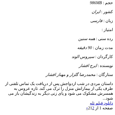
حجم :
986MB
کشور :
ایران
زبان :
فارسی
امتیاز :
رده سنی :
همه سنین
مدت زمان :
90 دقیقه
کارگردان :
سیروس الوند
نویسنده :
ایرج افشار
ستارگان :
محمدرضا گلزار و مهناز افشار
داستان
مردی در شب ازدواجش پس از دریافت یک تماس تلفنی از
طرف یکی از بیمارانش منزل را ترک می کند. تازه عروس به
همسرش مشکوک می شود و پای زنی دیگر به زندگیشان باز می
شود...
دانلود فیلم تله
صفحه 1 از 2
2
1
»