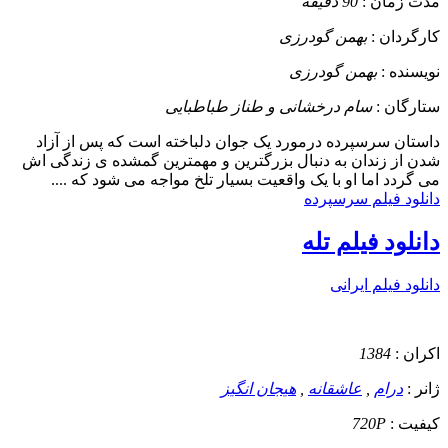
مدت زمان :
90 دقیقه
کارگردان :
بهمن گودرزی
نویسنده :
بهمن گودرزی
ستارگان :
سام درخشانی و طناز طباطبایی
داستان
سرسپرده درمورد یک جوان دلباخته است که پس از آزاد
شدن از زندان به دنبال بزرگترین و مهمترین گمشده ی زندگی اش
می گردد اما او با یک واقعیت بسیار تلخ مواجه می شود که ....
دانلود فیلم سرسپرده
دانلود فیلم تله
دانلود فیلم ایرانی
اکران :
1384
ژانر :
درام
,
عاشقانه
,
هیجان انگیز
کیفیت :
720P