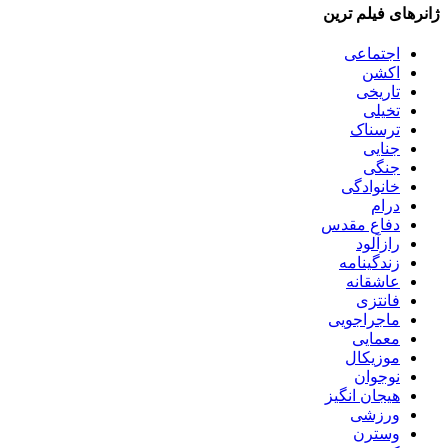
ژانرهای فیلم ترین
اجتماعی
اکشن
تاریخی
تخیلی
ترسناک
جنایی
جنگی
خانوادگی
درام
دفاع مقدس
رازآلود
زندگینامه
عاشقانه
فانتزی
ماجراجویی
معمایی
موزیکال
نوجوان
هیجان انگیز
ورزشی
وسترن