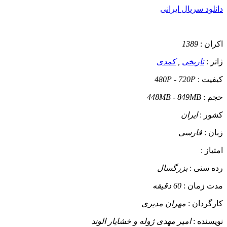
دانلود سریال ایرانی
اکران :
1389
ژانر :
تاریخی
,
کمدی
کیفیت :
480P - 720P
حجم :
448MB - 849MB
کشور :
ایران
زبان :
فارسی
امتیاز :
رده سنی :
بزرگسال
مدت زمان :
60 دقیقه
کارگردان :
مهران مدیری
نویسنده :
امیر مهدی ژوله و خشایار الوند