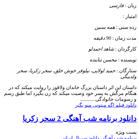
زبان :
فارسی
امتیاز :
رده سنی :
همه سنین
مدت زمان :
90 دقیقه
کارگردان :
شاهد احمدلو
نویسنده :
محسن تنابنده
ستارگان :
حمید لولایی، نیلوفر خوش خلق، سحر زکریا، سحر
ولدبیگی
داستان
این اثر داستان بزرگ خاندان ولاقوز را روایت میکند که در
هنگام مرگش به پسر خود وصیت میکند که زن بگیرد اما طبق رسم
و رسومات خانوادگی ...........
دانلود فیلم اگه میتونی منو بگیر
دانلود برنامه شب آهنگی 2 سحر زکریا
پست ويژه
برنامه شب آهنگی
دانلود سریال ایرانی