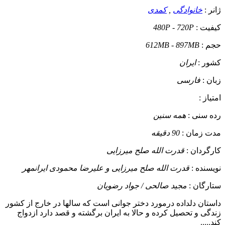
ژانر :
خانوادگی
,
کمدی
کیفیت :
480P - 720P
حجم :
612MB - 897MB
کشور :
ایران
زبان :
فارسی
امتیاز :
رده سنی :
همه سنین
مدت زمان :
90 دقیقه
کارگردان :
قدرت الله صلح میرزایی
نویسنده :
قدرت الله صلح میرزایی و علیرضا محمودی ایرانمهر
ستارگان :
مجید صالحی / جواد رضویان
داستان
دلداده درمورد دختر جوانی است که سالها در خارج از کشور
زندگی و تحصیل کرده و حالا به ایران برگشته و قصد دارد ازدواج
کند.....