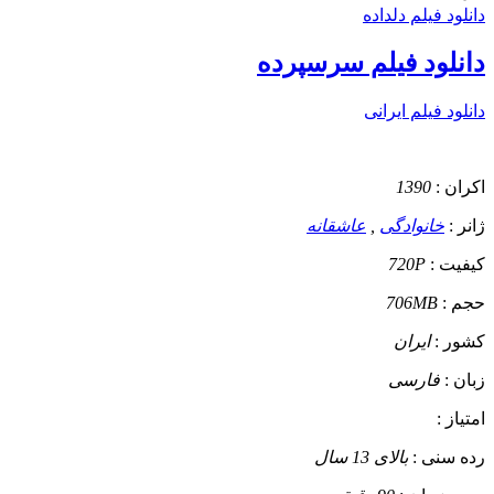
دانلود فیلم دلداده
دانلود فیلم سرسپرده
دانلود فیلم ایرانی
اکران :
1390
ژانر :
خانوادگی
,
عاشقانه
کیفیت :
720P
حجم :
706MB
کشور :
ایران
زبان :
فارسی
امتیاز :
رده سنی :
بالای 13 سال