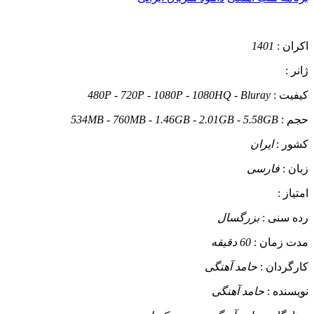
اکران :
1401
ژانر :
کیفیت :
480P - 720P - 1080P - 1080HQ - Bluray
حجم :
534MB - 760MB - 1.46GB - 2.01GB - 5.58GB
کشور :
ایران
زبان :
فارسی
امتیاز :
رده سنی :
بزرگسال
مدت زمان :
60 دقیقه
کارگردان :
حامد آهنگی
نویسنده :
حامد آهنگی