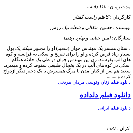
مدت زمان :
110 دقیقه
کارگردان :
کاظم راست گفتار
نویسنده :
حسین مثقالی و شعله نیک روش
ستارگان :
امین حیایی و بهاره رهنما
داستان
همسر یک مهندس جوان (سعید) او را مجبور میکند یک پول
بسیار زیاد قرض کرده و او را برای تفریح و اسکی به فرانسه و کوه
های آلپ بفرستد. زن این مهندس جوان در طی یک حادثه هنگام
اسکی در کوه های آلپ در یک یخچال طبیعی سقوط کرده و میمیرد.
سعید هم پس از کنار آمدن با مرگ همسرش با یک دختر دیگر ازدواج
کرده و ........
دانلود فیلم زنان ونوسی مردان مریخی
دانلود فیلم دلداده
دانلود فیلم ایرانی
اکران :
1387