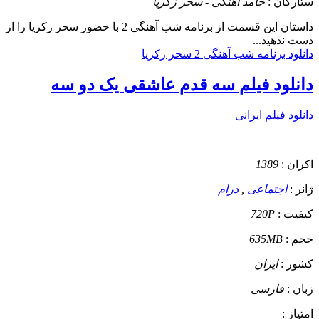
ستارگان :
حامد آهنگی - سحر زکریا
داستان
این قسمت از برنامه شب آهنگی 2 با حضور سحر زکریا را از
دست ندهید...
دانلود برنامه شب آهنگی 2 سحر زکریا
دانلود فیلم سه قدم عاشقی یک دو سه
دانلود فیلم ایرانی
اکران :
1389
ژانر :
اجتماعی
,
درام
کیفیت :
720P
حجم :
635MB
کشور :
ایران
زبان :
فارسی
امتیاز :