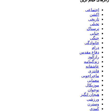
اجتماعی
اکشن
تاریخی
تخیلی
ترسناک
جنایی
جنگی
خانوادگی
درام
دفاع مقدس
رازآلود
زندگینامه
عاشقانه
فانتزی
ماجراجویی
معمایی
موزیکال
نوجوان
هیجان انگیز
ورزشی
وسترن
کمدی