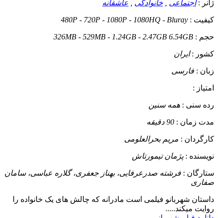
ژانر :
اجتماعی
,
خانوادگی
,
عاشقانه
کیفیت :
480P - 720P - 1080P - 1080HQ - Bluray
حجم :
326MB - 529MB - 1.24GB - 2.47GB 6.54GB
کشور :
ایران
زبان :
فارسی
امتیاز :
رده سنی :
همه سنین
مدت زمان :
90 دقیقه
کارگردان :
مریم بحرالعلومی
نویسنده :
پژمان تیمورتاش
ستارگان :
فرشته صدرعرفایی، بهناز جعفری، گلاره عباسی، سامان
صفاری
داستان
شهربانو فیلمی است مادرانه که چالش های یک خانواده را
روایت میکند.....
دانلود فیلم شهربانو