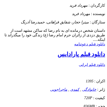
کارگردان :
مهرداد فرید
نویسنده :
مهرداد فرید
ستارگان :
میترا حجار، شقایق فراهانی، حمیدرضا آذرنگ
داستان
شخص درمانده ای به نام رضا که ساکن مشهد است از
طریق دزدی از زائران حرم امام رضا (ع) زندگی خود را میگذراند تا
اینکه.....
دانلود فیلم دعوتنامه
دانلود فیلم پارادایس
دانلود فیلم ایرانی
اکران :
1395
ژانر :
خانوادگی
,
کمدی
,
ماجراجویی
کیفیت :
720P
حجم :
836MB