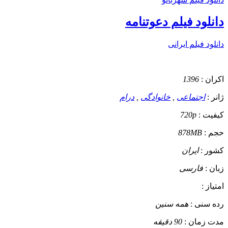
دانلود فیلم دعوتنامه
دانلود فیلم ایرانی
اکران :
1396
ژانر :
اجتماعی
,
خانوادگی
,
درام
کیفیت :
720p
حجم :
878MB
کشور :
ایران
زبان :
فارسی
امتیاز :
رده سنی :
همه سنین
مدت زمان :
90 دقیقه