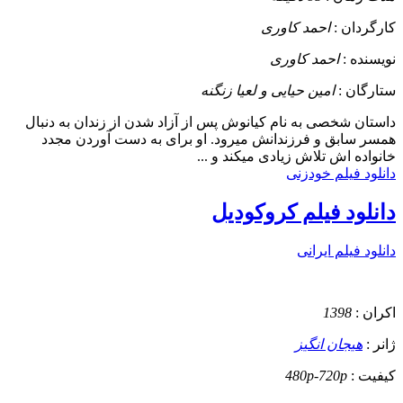
کارگردان :
احمد کاوری
نویسنده :
احمد کاوری
ستارگان :
امین حیایی و لعیا زنگنه
داستان
شخصی به نام کیانوش پس از آزاد شدن از زندان به دنبال
همسر سابق و فرزندانش میرود. او برای به دست آوردن مجدد
خانواده اش تلاش زیادی میکند و ...
دانلود فیلم خودزنی
دانلود فیلم کروکودیل
دانلود فیلم ایرانی
اکران :
1398
ژانر :
هیجان انگیز
کیفیت :
480p-720p