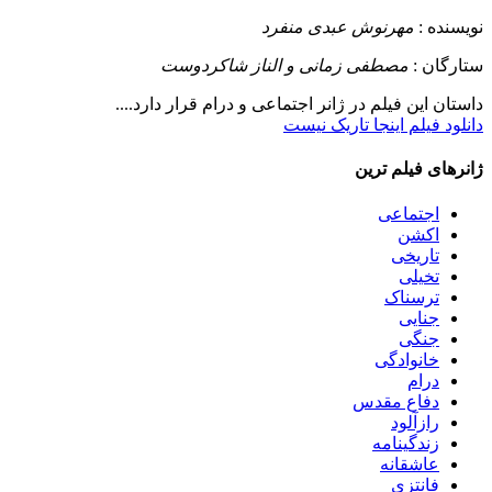
نویسنده :
مهرنوش عبدی منفرد
ستارگان :
مصطفی زمانی و الناز شاکردوست
داستان
این فیلم در ژانر اجتماعی و درام قرار دارد....
دانلود فیلم اینجا تاریک نیست
ژانرهای فیلم ترین
اجتماعی
اکشن
تاریخی
تخیلی
ترسناک
جنایی
جنگی
خانوادگی
درام
دفاع مقدس
رازآلود
زندگینامه
عاشقانه
فانتزی