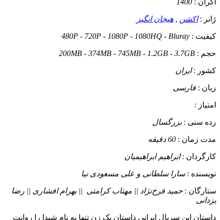
اکران :
1400
ژانر :
اکشن
,
هیجان انگیز
کیفیت :
480P - 720P - 1080P - 1080HQ - Bluray
حجم :
200MB - 374MB - 745MB - 1.2GB - 3.7GB
کشور :
ایران
زبان :
فارسی
امتیاز :
رده سنی :
بزرگسال
مدت زمان :
60 دقیقه
کارگردان :
ابراهیم ابراهیمیان
نویسنده :
سارا سلطانی و علی مسعودی نیا
ستارگان :
حمید فرخ‌نژاد || مهتاب کرامتی || بهرام افشاری || رضا
یزدانی
داستان
این سریال ایرانی داستان یک زن تنها به نام شیدا را روایت