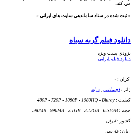
می کند.
« ثبت شده در ستاد ساماندهی سایت های ایرانی »
دانلود فیلم گربه سیاه
بزودي
پست ويژه
دانلود فیلم ایرانی
اکران :
-
ژانر :
اجتماعی
,
درام
کیفیت :
480P - 720P - 1080P - 1080HQ - Bluray
حجم :
590MB - 996MB - 2.1GB - 3.13GB - 6.51GB
کشور :
ایران
زبان :
فارسی