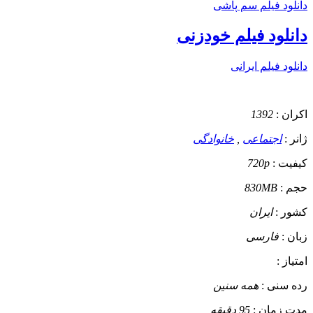
دانلود فیلم سم پاشی
دانلود فیلم خودزنی
دانلود فیلم ایرانی
اکران :
1392
ژانر :
اجتماعی
,
خانوادگی
کیفیت :
720p
حجم :
830MB
کشور :
ایران
زبان :
فارسی
امتیاز :
رده سنی :
همه سنین
مدت زمان :
95 دقیقه