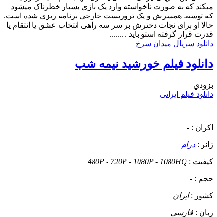
میکند که به صورت ناخواسته وارد یک بازی بسیار خطرناک میشود
که توسط همسرش و یک تروریست خارجی برنامه ریزی شده است.
حالا او برای نجات دخترش بر سر سه راهی انتخاب عشق یا انتقام یا
قدرت قرار گرفته استو باید .........
دانلود سریال میدان سرخ
دانلود فیلم خورشید نیمه شب
بزودي
دانلود فیلم ایرانی
اکران :
-
ژانر :
درام
کیفیت :
480P - 720P - 1080P - 1080HQ
حجم :
-
کشور :
ایران
زبان :
فارسی