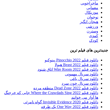
ماجراجویی
معمایی
موزیکال
نوجوان
هیجان انگیز
ورزشی
وسترن
کمدی
کودک
جدیدترین های فیلم ترین
دانلود فیلم Pinocchio 2022 پینوکیو
دانلود فیلم Beast 2022 هیولا
دانلود فیلم Wire Room 2022 اتاق شنود
دانلود سریال مهمونی
دانلود سریال یاغی
دانلود سریال خون سرد
دانلود فیلم 2022 Dead Zone منطقه مرده
دانلود فیلم Where the Crawdads Sing 2022 جایی که خرچنگ
ها آواز می خوانند
دانلود فیلم 2020 Invisible Evidence گواه نامرئی
دانلود فیلم One Way 2022 یک طرفه