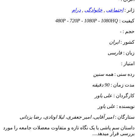
ژانر :
اجتماعی
,
خانوادگی
,
درام
کیفیت :
480P - 720P - 1080P - 1080HQ
حجم :
-
کشور :
ایران
زبان :
فارسی
امتیاز :
رده سنی :
همه سنین
مدت زمان :
90 دقیقه
کارگردان :
علی یاور
نویسنده :
علی یاور
ستارگان :
امیر آقایی، امیر جعفری، لیلا اوتادی، رضا یزدانی
داستان
سم پاشی با یک نگاه تازه و متفاوت معضلات جامعه را مورد
بررسی قرار میدهد....