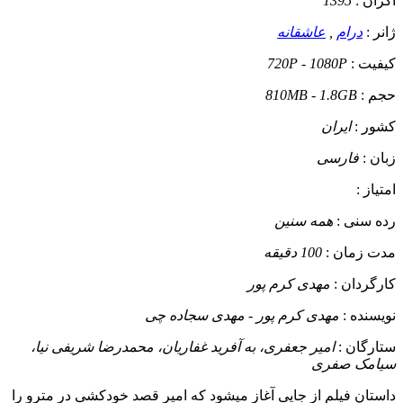
اکران :
1395
ژانر :
درام
,
عاشقانه
کیفیت :
720P - 1080P
حجم :
810MB - 1.8GB
کشور :
ایران
زبان :
فارسی
امتیاز :
رده سنی :
همه سنین
مدت زمان :
100 دقیقه
کارگردان :
مهدی کرم پور
نویسنده :
مهدی کرم پور - مهدی سجاده چی
ستارگان :
امیر جعفری، به آفرید غفاریان، محمدرضا شریفی‌ نیا،
سیامک صفری
داستان
فیلم از جایی آغاز میشود که امیر قصد خودکشی در مترو را