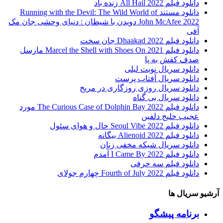
دانلود فیلم All Hail 2022 زنده باد
دانلود مستند Running with the Devil: The Wild World of
John McAfee 2022 دویدن با شیطان : دنیای وحشی جان مک
آفی
دانلود فیلم Dhaakad 2022 جان سخت
دانلود فیلم Marcel the Shell with Shoes On 2021 مارسل
صدف کفش به پا
دانلود سریال نوبت لیلی
دانلود سریال آفتاب پرست
دانلود سریال روزی روزگاری در مریخ
دانلود سریال بی گناه
دانلود فیلم The Curious Case of Dolphin Bay 2022 مورد
عجیب خلیج دلفین
دانلود فیلم Seoul Vibe 2022 حال و هوای سئول
دانلود فیلم Alienoid 2022 بیگانه
دانلود سریال شبکه مخفی زنان
دانلود فیلم I Came By 2022 آمدم
دانلود فیلم سه حرفی
دانلود فیلم Fourth of July 2022 چهارم جولای
آرشیو سریال ها
برنامه پیشگو