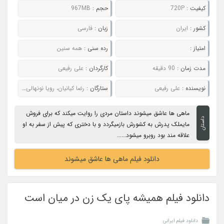
کیفیت :
720P
حجم :
967MB
کشور :
ایران
زبان :
فارسی
امتیاز :
رده سنی :
همه سنین
مدت زمان :
90 دقیقه
کارگردان :
علی رفیعی
نویسنده :
علی رفیعی
ستارگان :
رضا کیانیان، رویا نونهالی، گلشیفته فراهانی، مریم سعادت
ماهی ها عاشق میشوند داستان مردی را روایت میکند که برای فروش
داستان
مایملک پدرش به کشورش بازمیگردد و با دختری که پیش از سفر به او
علاقه مند بود روبرو میشود......
دانلود فیلم ماهی ها عاشق میشوند
دانلود فیلم همیشه پای یک زن در میان است
دانلود فیلم ایرانی