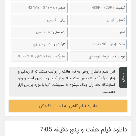
کیفیت :
480P - 720P
حجم :
424MB - 843MB
کشور :
ایران
زبان :
فارسی
امتیاز :
رده سنی :
همه سنین
مدت زمان :
90 دقیقه
کارگردان :
کمال تبریزی
نویسنده :
فرهاد توحیدی
ستارگان :
رضا کیانیان، آتیلا پسیانی، حمید امجد، هانیه توسلی، پریوش نظریه
این فیلم داستان روحی به نام هاتف را روایت میکند که از زندگی و
داستان
زمان مرگ آدم ها باخبر است. حالا او از آسمان به زمین آمده و وارد
آسایشگاه جانبازان جنگ میشود تا سرنوشت آنها را مورد بررسی قرار
دهد.......
دانلود فیلم گاهی به آسمان نگاه کن
دانلود فیلم هفت و پنج دقیقه 7:05