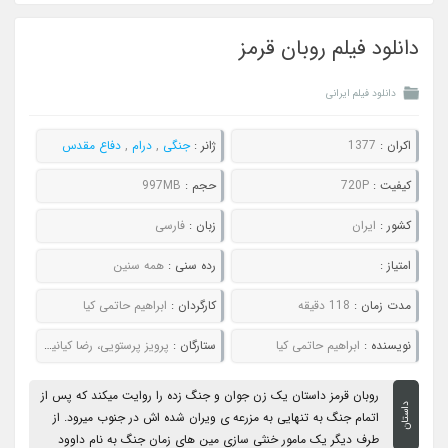
دانلود فیلم روبان قرمز
دانلود فیلم ایرانی
اکران :
1377
ژانر :
جنگی
,
درام
,
دفاع مقدس
کیفیت :
720P
حجم :
997MB
کشور :
ایران
زبان :
فارسی
امتیاز :
رده سنی :
همه سنین
مدت زمان :
118 دقیقه
کارگردان :
ابراهیم حاتمی کیا
نویسنده :
ابراهیم حاتمی کیا
ستارگان :
پرویز پرستویی، رضا کیانیان، آزیتا حاجیان
روبان قرمز داستان یک زن جوان و جنگ زده را روایت میکند که پس از
داستان
اتمام جنگ به تنهایی به مزرعه ی ویران شده اش در جنوب میرود. از
طرف دیگر یک مامور خنثی سازی مین های زمان جنگ به نام داوود