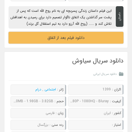
این فیلم داستان زندگی پسربچه ای به نام روح الله است که پس از
داستان
پشت سر گذاشتن یک اتفاق ناگوار تصمیم دارد برای رسیدن به اهدافش
تلاش کند و ...... (روح الله آرزو دارد به تیم استقلال گل بزند)
دانلود فیلم بعد از اتفاق
دانلود سریال سیاوش
دانلود سریال ایرانی
اکران :
1399
ژانر :
اجتماعی
,
درام
کیفیت :
480P - 720P - 1080P - 1080HQ - Bluray
حجم :
337MB - 540MB - 840MB - 1.98GB - 3.82GB
کشور :
ایران
زبان :
فارسی
امتیاز :
رده سنی :
بزرگسال