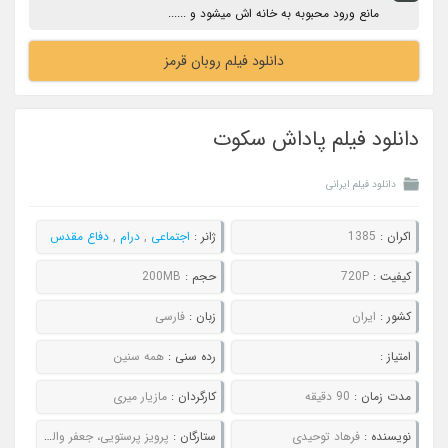
مانع ورود محبوبه به خانه اش میشود و ......
دانلود فیلم روبان قرمز
دانلود فیلم پاداش سکوت
دانلود فیلم ایرانی
اکران :
1385
ژانر :
اجتماعی
,
درام
,
دفاع مقدس
کیفیت :
720P
حجم :
200MB
کشور :
ایران
زبان :
فارسی
امتیاز :
رده سنی :
همه سنین
مدت زمان :
90 دقیقه
کارگردان :
مازیار میری
نویسنده :
فرهاد توحیدی
ستارگان :
پرویز پرستویی، جعفر والی، فرهاد اصلانی، آتیلا پسیانی، رضا کیانیان