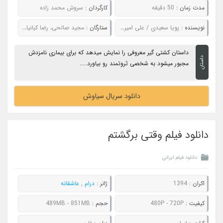
مدت زمان :
50 دقیقه
کارگردان :
سروش محمد زاده
نویسنده :
پویا سعیدی / علی امیرریاحی / امیررضا رشتی
ستارگان :
مجید صالحی، رضا کیانیان، میلاد کی مرام، ترلان پروانه
داستان کشتی گیر معروفی را نمایش میدهد که برای بیماری نامزدش
داستان
مجبور میشود به شخصی ثروتمند رو بیاورد.....
دانلود سریال سیاوش
دانلود فیلم وقتی برگشتم
دانلود فیلم ایرانی
اکران :
1394
ژانر :
درام
,
عاشقانه
کیفیت :
480P - 720P
حجم :
489MB - 851MB