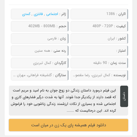
اکران :
1386
ژانر :
اجتماعی
,
فانتزی
,
کمدی
کیفیت :
480P - 720P
حجم :
402MB - 800MB
کشور :
ایران
زبان :
فارسی
امتیاز :
رده سنی :
همه سنین
مدت زمان :
90 دقیقه
کارگردان :
کمال تبریزی
نویسنده :
کمال تبریزی، رضا مقصودی، حبیب رضایی
ستارگان :
گلشیفته فراهانی، مهران مدیری، رضا کیانیان، حبیب رضایی
این فیلم درمورد داستان زندگی دو زوج جوان به نام امید و مریم است
داستان
که قصد دارند از یکدیگر جدا شوند. آنها به شدت درگیر فشارهای کاری و
اجتماعی شده و بسیاری از نکات ارزشمند زندگی زناشویی خود را فراموش
کرده اند. این درحالیست که ........
دانلود فیلم همیشه پای یک زن در میان است