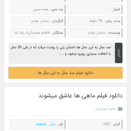
امتیاز :
رده سنی :
همه سنین
مدت زمان :
90 دقیقه
کارگردان :
سامان مقدم
نویسنده :
سامان مقدم
ستارگان :
فاطمه معتمدآریا، رضا کیانیان، پرویز پرستویی، علی قربان زاده
صد سال به این سال ها داستان زنی را روایت میکند که در طی 30 سال
داستان
با اتفاقت بسیاری روبرو میشود و ......
دانلود فیلم صد سال به این سال ها
دانلود فیلم ماهی ها عاشق میشوند
دانلود فیلم ایرانی
اکران :
1383
ژانر :
درام
,
عاشقانه