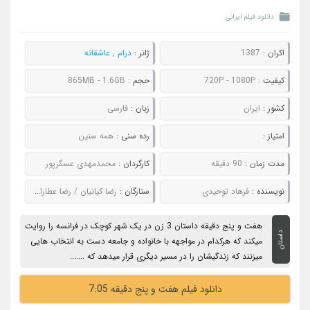
دانلود فیلم ایرانی
اکران :
1387
ژانر :
درام
,
عاشقانه
کیفیت :
720P - 1080P
حجم :
865MB - 1.6GB
کشور :
ایران
زبان :
فارسی
امتیاز :
رده سنی :
همه سنین
مدت زمان :
90 دقیقه
کارگردان :
محمدمهدی عسگرپور
نویسنده :
فرهاد توحیدی
ستارگان :
رضا کیانیان / رضا عطاران / ایزابل پاسکو / ملینا مورس
هفت و پنج دقیقه داستان 3 زن در یک شهر کوچک در فرانسه را روایت
داستان
میکند که هرکدام در مواجهه با خانواده و جامعه دست به انتخاب هایی
میزنند که زندگیشان را در مسیر دیگری قرار میدهد که .......
دانلود فیلم هفت و پنج دقیقه 7:05