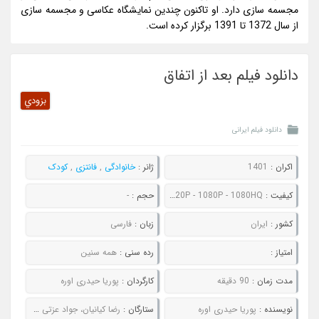
مجسمه سازی دارد. او تاکنون چندین نمایشگاه عکاسی و مجسمه سازی
از سال 1372 تا 1391 برگزار کرده است.
دانلود فیلم بعد از اتفاق
بزودي
دانلود فیلم ایرانی
اکران :
1401
ژانر :
خانوادگی
,
فانتزی
,
کودک
کیفیت :
480P - 720P - 1080P - 1080HQ
حجم :
-
کشور :
ایران
زبان :
فارسی
امتیاز :
رده سنی :
همه سنین
مدت زمان :
90 دقیقه
کارگردان :
پوریا حیدری اوره
نویسنده :
پوریا حیدری اوره
ستارگان :
رضا کیانیان، جواد عزتی و ستاره پسیانی