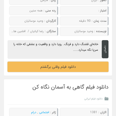
کشور :
ایران
زبان :
فارسی
امتیاز :
رده سنی :
همه سنین
مدت زمان :
90 دقیقه
کارگردان :
وحید موسائیان
نویسنده :
وحید موسائیان
ستارگان :
رضا کیانیان / افشین هاشمی / لادن مستوفی / بیتا فرهی / رعنا آزادی ور / حسین محب اهری
خانه‌ای قشنگ دارد و فرنگ.. رویا دارد و واقعیت و عشقی که خانه را
داستان
سرپا نگه میدارد.......
دانلود فیلم وقتی برگشتم
دانلود فیلم گاهی به آسمان نگاه کن
دانلود فیلم ایرانی
اکران :
1381
ژانر :
اجتماعی
,
درام