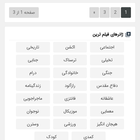
1
2
3
»
صفحه 1 از 3
ژانرهای فیلم ترین
اجتماعی
اکشن
تاریخی
تخیلی
ترسناک
جنایی
جنگی
خانوادگی
درام
دفاع مقدس
رازآلود
زندگینامه
عاشقانه
فانتزی
ماجراجویی
معمایی
موزیکال
نوجوان
هیجان انگیز
ورزشی
وسترن
کمدی
کودک