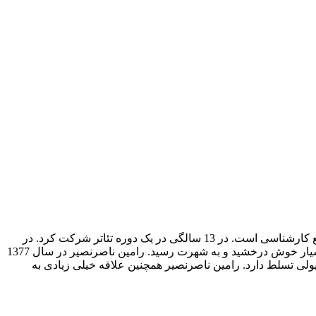
رامین ناصرنصیر بازیگر و نویسنده، متولد 11 بهمن ماه 1354 در تهران میباشد. او فارغ التحصیل رشته تدوین از دانشکده هنرهای زیبا در مقطع کارشناسی است. در 13 سالگی در یک دوره تئاتر شرکت کرد. در
) در تلویزیون دیده شد. او همچنین در مجموعه نوروز 77 نیز بسیار خوش درخشید و به شهرت رسید. رامین ناصرنصیر در سال 1377
پانیولی تسلط دارد. رامین ناصرنصیر همچنین علاقه خیلی زیادی به