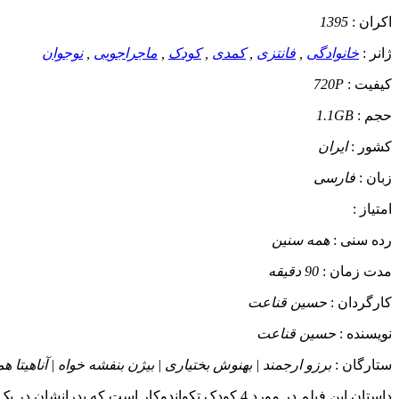
اکران :
1395
ژانر :
خانوادگی
,
فانتزی
,
کمدی
,
کودک
,
ماجراجویی
,
نوجوان
کیفیت :
720P
حجم :
1.1GB
کشور :
ایران
زبان :
فارسی
امتیاز :
رده سنی :
همه سنین
مدت زمان :
90 دقیقه
کارگردان :
حسین قناعت
نویسنده :
حسین قناعت
ستارگان :
برزو ارجمند | بهنوش بختیاری | بیژن بنفشه خواه | آناهیتا ه
داستان
این فیلم در مورد 4 کودک تکواندوکار است که پدرانشان در یک کارخانه تولید لوازم التحریر مشغول به کار هستند. از طرف دیگر این کارخانه به خاطر قاچاقچیان در شرف تعطیلی است و ......