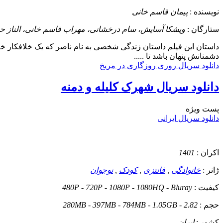
نویسنده :
پیمان قاسم خانی
ستارگان :
ویشکا آسایش، سام درخشانی، مهراب قاسم خانی، الناز حب
داستان
این فیلم داستان زندگی شخصی به نام ناصر که یک خلافکار خرده
دشمنانش پنهان باشد تا .....
دانلود سریال روزی روزگاری در مریخ
دانلود سریال شهرک کلیله و دمنه
پست ويژه
دانلود سریال ایرانی
اکران :
1401
ژانر :
خانوادگی
,
فانتزی
,
کودک
,
نوجوان
کیفیت :
480P - 720P - 1080P - 1080HQ - Bluray
حجم :
280MB - 397MB - 784MB - 1.05GB - 2.82
کشور :
ایران