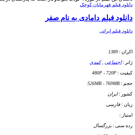
دانلود فیلم قهرمانان کوچک
دانلود فیلم دامادی به نام صفر
دانلود فیلم ایرانی
اکران :
1389
ژانر :
اجتماعی
,
کمدی
کیفیت :
480P - 720P
حجم :
526MB - 769MB
کشور :
ایران
زبان :
فارسی
امتیاز :
رده سنی :
بزرگسال