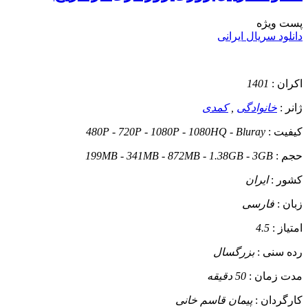
پست ويژه
دانلود سریال ایرانی
اکران :
1401
ژانر :
خانوادگی
,
کمدی
کیفیت :
480P - 720P - 1080P - 1080HQ - Bluray
حجم :
199MB - 341MB - 872MB - 1.38GB - 3GB
کشور :
ایران
زبان :
فارسی
امتیاز :
4.5
رده سنی :
بزرگسال
مدت زمان :
50 دقیقه
کارگردان :
پیمان قاسم خانی