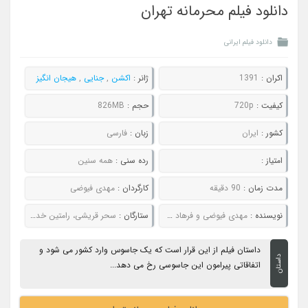
دانلود فیلم محرمانه تهران
دانلود فیلم ایرانی
اکران :
1391
ژانر :
اکشن
,
جنایی
,
هیجان انگیز
کیفیت :
720p
حجم :
826MB
کشور :
ایران
زبان :
فارسی
امتیاز :
رده سنی :
همه سنین
مدت زمان :
90 دقیقه
کارگردان :
مهدی فیوضی
نویسنده :
مهدی فیوضی و فرهاد طب نوری
ستارگان :
سحر قریشی، رامتین خداپناهی، علیرضا جلالی تبار، حمیدرضا افشار
داستان فیلم از این قرار است که یک جاسوس وارد کشور می شود و
داستان
اتفاقاتی پیرامون این جاسوسی رخ می دهد...