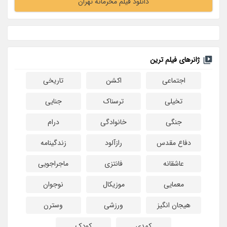
دانلود فیلم محرمانه تهران
ژانرهای فیلم ترین
اجتماعی
اکشن
تاریخی
تخیلی
ترسناک
جنایی
جنگی
خانوادگی
درام
دفاع مقدس
رازآلود
زندگینامه
عاشقانه
فانتزی
ماجراجویی
معمایی
موزیکال
نوجوان
هیجان انگیز
ورزشی
وسترن
کمدی
کودک