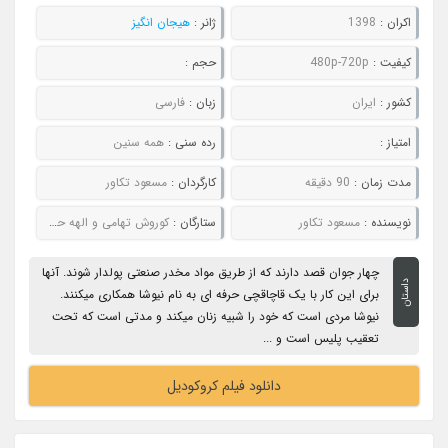
اکران :
1398
ژانر :
هیجان انگیز
کیفیت :
480p-720p
حجم :
کشور :
ایران
زبان :
فارسی
امتیاز :
رده سنی :
همه سنین
مدت زمان :
90 دقیقه
کارگردان :
مسعود تکاور
نویسنده :
مسعود تکاور
ستارگان :
کوروش تهامی و الهه حصاری
چهار جوان قصد دارند که از طریق مواد مخدر صنعتی پولدار شوند. آنها
داستان
برای این کار با یک قاچاقچی حرفه ای به نام نیوشا همکاری میکنند.
نیوشا مردی است که خود را شبیه زنان میکند و مدتی است که تحت
تعقیب پلیس است و ...
دانلود فیلم کروکودیل