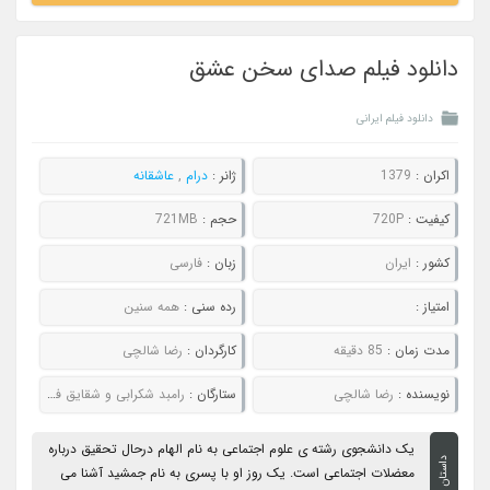
دانلود فیلم صدای سخن عشق
دانلود فیلم ایرانی
اکران :
1379
ژانر :
درام
,
عاشقانه
کیفیت :
720P
حجم :
721MB
کشور :
ایران
زبان :
فارسی
امتیاز :
رده سنی :
همه سنین
مدت زمان :
85 دقیقه
کارگردان :
رضا شالچی
نویسنده :
رضا شالچی
ستارگان :
رامبد شکرابی و شقایق فراهانی
یک دانشجوی رشته ی علوم اجتماعی به نام الهام درحال تحقیق درباره
داستان
معضلات اجتماعی است. یک روز او با پسری به نام جمشید آشنا می