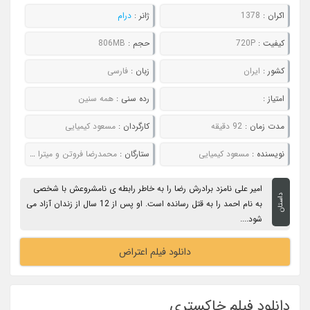
اکران :
1378
ژانر :
درام
کیفیت :
720P
حجم :
806MB
کشور :
ایران
زبان :
فارسی
امتیاز :
رده سنی :
همه سنین
مدت زمان :
92 دقیقه
کارگردان :
مسعود کیمیایی
نویسنده :
مسعود کیمیایی
ستارگان :
محمدرضا فروتن و میترا حجار
امیر علی نامزد برادرش رضا را به خاطر رابطه ی نامشروعش با شخصی
داستان
به نام احمد را به قتل رسانده است. او پس از 12 سال از زندان آزاد می
شود....
دانلود فیلم اعتراض
دانلود فیلم خاکستری