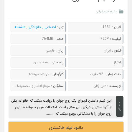
دانلود فیلم ایرانی
اکران :
1381
ژانر :
اجتماعی
,
خانوادگی
,
عاشقانه
کیفیت :
720P
حجم :
764MB
کشور :
ایران
زبان :
فارسی
امتیاز :
رده سنی :
همه سنین
مدت زمان :
92 دقیقه
کارگردان :
مهرداد میرفلاح
نویسنده :
علی ژکان
ستارگان :
مهناز افشار و محمدرضا شریفی نیا
این فیلم داستان ازدواج یک زوج جوان را روایت میکند که خانواده یکی
داستان
از آنها سنتی و دیگری غیر سنتی است. اختلافات میان خانواده ها این
زوج جوان را با مشکلاتی روبرو میکند که ..........
دانلود فیلم خاکستری