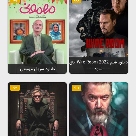
دانلود فیلم Wire Room 2022 اتاق
شنود
دانلود سریال مهمونی
ویژه
ویژه