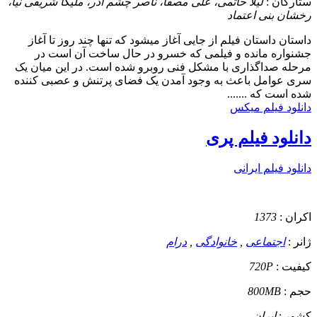
ستارگان :
لیلا حاتمی، علی مصفا، ناصر چشم آذر، ملیکا شریفی نیا،
رخشان بنی اعتماد
داستان
داستان فیلم از جایی آغاز میشود که تنها چند روز تا آغاز
جشنواره مانده و فیلمی که خسرو در حال ساخت آن است در
مرحله صداگذاری با مشکل فنی روبرو شده است. در این میان یک
سری عوامل باعث به وجود آمدن یک فضای پرتنش و عصبی کننده
شده است که .......
دانلود فیلم میکس
دانلود فیلم پری
دانلود فیلم ایرانی
اکران :
1373
ژانر :
اجتماعی
,
خانوادگی
,
درام
کیفیت :
720P
حجم :
800MB
کشور :
ایران