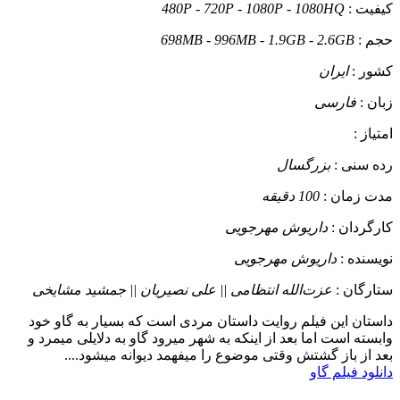
کیفیت :
480P - 720P - 1080P - 1080HQ
حجم :
698MB - 996MB - 1.9GB - 2.6GB
کشور :
ایران
زبان :
فارسی
امتیاز :
رده سنی :
بزرگسال
مدت زمان :
100 دقیقه
کارگردان :
داریوش مهرجویی
نویسنده :
داریوش مهرجویی
ستارگان :
عزت‌الله انتظامی || علی نصیریان || جمشید مشایخی
داستان
این فیلم روایت داستان مردی است که بسیار به گاو خود
وابسته است اما بعد از اینکه به شهر میرود گاو به دلایلی میمرد و
بعد از باز گشتش وقتی موضوع را میفهمد دیوانه میشود....
دانلود فیلم گاو