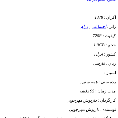
اکران :
1378
ژانر :
اجتماعی
,
درام
کیفیت :
720P
حجم :
1.0GB
کشور :
ایران
زبان :
فارسی
امتیاز :
رده سنی :
همه سنین
مدت زمان :
95 دقیقه
کارگردان :
داریوش مهرجویی
نویسنده :
داریوش مهرجویی