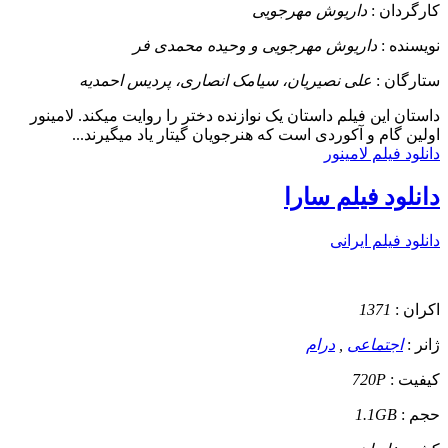
کارگردان :
داریوش مهرجویی
نویسنده :
داریوش مهرجویی و وحیده محمدی فر
ستارگان :
علی نصیریان، سیامک انصاری، پردیس احمدیه
داستان
این فیلم داستان یک نوازنده دختر را روایت میکند. لامینور
اولین گام و آکوردی است که هنرجویان گیتار یاد میگیرند...
دانلود فیلم لامینور
دانلود فیلم سارا
دانلود فیلم ایرانی
اکران :
1371
ژانر :
اجتماعی
,
درام
کیفیت :
720P
حجم :
1.1GB