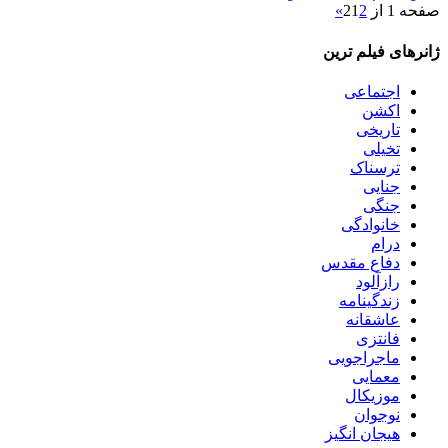
صفحه 1 از 2
2
1
»
ژانرهای فیلم ترین
اجتماعی
اکشن
تاریخی
تخیلی
ترسناک
جنایی
جنگی
خانوادگی
درام
دفاع مقدس
رازآلود
زندگینامه
عاشقانه
فانتزی
ماجراجویی
معمایی
موزیکال
نوجوان
هیجان انگیز