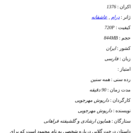
اکران :
1376
ژانر :
درام
,
عاشقانه
کیفیت :
720P
حجم :
844MB
کشور :
ایران
زبان :
فارسی
امتیاز :
رده سنی :
همه سنین
مدت زمان :
90 دقیقه
کارگردان :
داریوش مهرجویی
نویسنده :
داریوش مهرجویی
ستارگان :
همایون ارشادی و گلشیفته فراهانی
داستان
درخت گلابی درباره شخصی به نام محمود است که برای