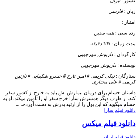
کشور :
ایران
زبان :
فارسی
امتیاز :
رده سنی :
همه سنین
مدت زمان :
105 دقیقه
کارگردان :
داریوش مهرجویی
نویسنده :
داریوش مهرجویی
ستارگان :
نیکی کریمی # امین تارخ # خسرو شکیبایی # نازنین
کریمی # علی مختاری
داستان
حسام برای درمان بیمارش اش باید به خارج از کشور سفر
کند. از طرف دیگر همسرش سارا خرج سفر او را تامین میکند. او به
حسام میگوید که این پول را از ارثیه پدرش به دست آورده......
دانلود فیلم سارا
دانلود فیلم میکس
دانلود فیلم ایرانی