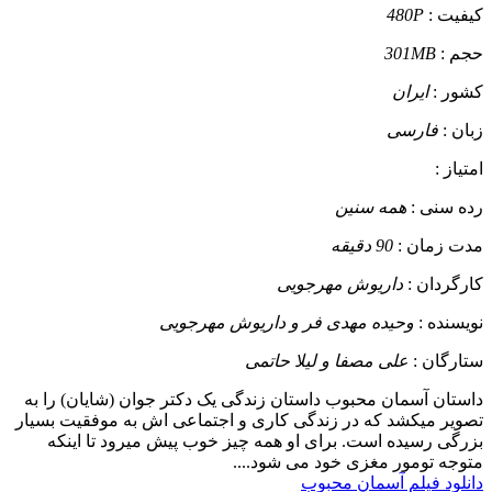
کیفیت :
480P
حجم :
301MB
کشور :
ایران
زبان :
فارسی
امتیاز :
رده سنی :
همه سنین
مدت زمان :
90 دقیقه
کارگردان :
داریوش مهرجویی
نویسنده :
وحیده مهدی فر و داریوش مهرجویی
ستارگان :
علی مصفا و لیلا حاتمی
داستان
آسمان محبوب داستان زندگی یک دکتر جوان (شایان) را به
تصویر میکشد که در زندگی کاری و اجتماعی اش به موفقیت بسیار
بزرگی رسیده است. برای او همه چیز خوب پیش میرود تا اینکه
متوجه تومور مغزی خود می شود....
دانلود فیلم آسمان محبوب