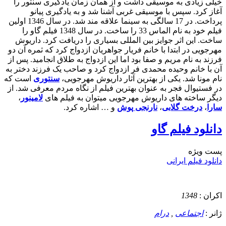
خیلی زیادی به موسیقی داشت و از همان زمان یادگیری سنتور را
آغاز کرد. سپس با موسیقی غربی آشنا شد و به یادگیری پیانو
پرداخت. در 17 سالگی به سینما علاقه مند شد. در سال 1346 اولین
فیلم خود به نام الماس 33 را ساخت. در سال 1348 فیلم گاو را
ساخت. این اثر جوایز بین المللی بسیاری را دریافت کرد. داریوش
مهرجویی در ابتدا با خانم فریار جواهریان ازدواج کرد که ثمره آن دو
فرزند به نام مریم و صفا بود اما این ازدواج به طلاق انجامید. پس از
آن با خانم وحیده محمدی فر ازدواج کرد و صاحب یک فرزند دختر به
نام مونا شد. یکی از بهترین آثار داریوش مهرجویی،
سنتوری
است که
در فستیوال فجر به عنوان بهترین فیلم از نگاه مردم معرفی شد. از
دیگر ساخته های داریوش مهرجویی میتوان به فیلم های
لامینور
،
سارا
،
درخت گلابی
،
نارنجی پوش
و … اشاره کرد.
دانلود فیلم گاو
پست ويژه
دانلود فیلم ایرانی
اکران :
1348
ژانر :
اجتماعی
,
درام