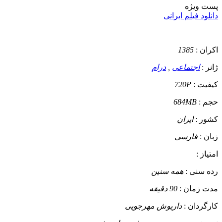
پست ويژه
دانلود فیلم ایرانی
اکران :
1385
ژانر :
اجتماعی
,
درام
کیفیت :
720P
حجم :
684MB
کشور :
ایران
زبان :
فارسی
امتیاز :
رده سنی :
همه سنین
مدت زمان :
90 دقیقه
کارگردان :
داریوش مهرجویی