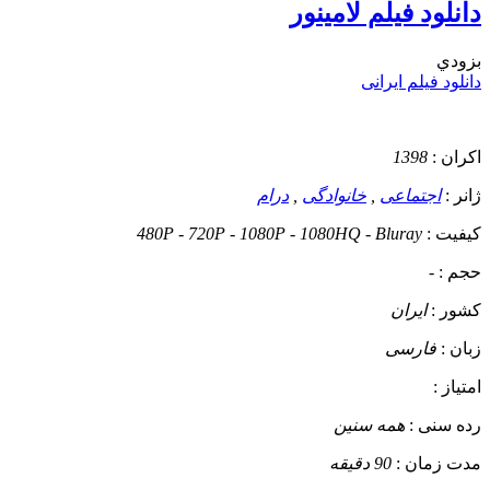
دانلود فیلم لامینور
بزودي
دانلود فیلم ایرانی
اکران :
1398
ژانر :
اجتماعی
,
خانوادگی
,
درام
کیفیت :
480P - 720P - 1080P - 1080HQ - Bluray
حجم :
-
کشور :
ایران
زبان :
فارسی
امتیاز :
رده سنی :
همه سنین
مدت زمان :
90 دقیقه