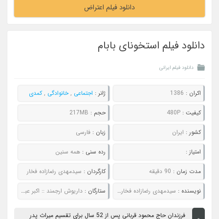
دانلود فیلم اعتراض
دانلود فیلم استخونای بابام
دانلود فیلم ایرانی
اکران :
1386
ژانر :
اجتماعی
,
خانوادگی
,
کمدی
کیفیت :
480P
حجم :
217MB
کشور :
ایران
زبان :
فارسی
امتیاز :
رده سنی :
همه سنین
مدت زمان :
90 دقیقه
کارگردان :
سیدمهدی رضازاده فخار
نویسنده :
سیدمهدی رضازاده فخار و علی حمیدی
ستارگان :
داریوش ارجمند :: اکبر عبدی :: گوهر خیراندیش :: رضا توکلی
فرزندان حاج محمود قربانی پس از 52 سال برای تقسیم میراث پدر