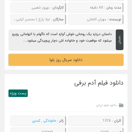
مدت زمان :
60 دقیقه
کارگردان :
بهروز شعیبی
نویسنده :
مهران کاشانی
ستارگان :
لیلا زارع | محسن کیایی | بابک حمیدیان
داستان درباره یک روحانی خوش آوازه است که ناگهام با اتهاماتی روبرو
داستان
میشود که موقعیت خود و خانواده اش دچار پیچیدگی میشود.....
دانلود سریال روز بلوا
دانلود فیلم آدم برفی
پست ويژه
دانلود فیلم ایرانی
اکران :
1376
ژانر :
خانوادگی
,
کمدی