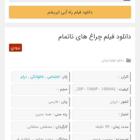
دانلود فیلم راه آبی ابریشم
دانلود فیلم چراغ های ناتمام
بزودي
دانلود فیلم ایرانی
اکران :
-
ژانر :
اجتماعی
,
خانوادگی
,
درام
کیفیت :
480P - 720P - 1080P - 1080HQ
حجم :
-
کشور :
ایران
زبان :
فارسی
امتیاز :
رده سنی :
همه سنین
مدت زمان :
90 دقیقه
کارگردان :
مصطفی سلطانی
نویسنده :
محسن جسور
ستارگان :
مجید صالحی، شقایق فراهانی، حسین مهری، الهام نامی