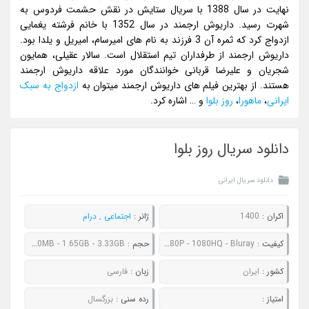
نهایت در سال 1388 با سریال ستایش در نقش حشمت فردوس به
شهرت رسید. داریوش ارجمند در سال 1352 با خانم فرشته یغمایی
ازدواج کرد که ثمره آن 3 فرزند به نام های امیرسام، امیریل و یلدا بود.
داریوش ارجمند از طرفداران تیم استقلال است. سالار عقیلی، همایون
شجریان و علیرضا قربانی خوانندگان مورد علاقه داریوش ارجمند
هستند. از بهترین فیلم های داریوش ارجمند میتوان به
ازدواج به سبک
ایرانی
،
ماهورا
،
روز بلوا
و … اشاره کرد.
دانلود سریال روز بلوا
دانلود سریال ایرانی
اکران :
1400
ژانر :
اجتماعی
,
درام
کیفیت :
480P - 720P - 1080P - 1080HQ - Bluray
حجم :
286MB - 454MB - 800MB - 1.65GB - 3.33GB
کشور :
ایران
زبان :
فارسی
امتیاز :
رده سنی :
بزرگسال