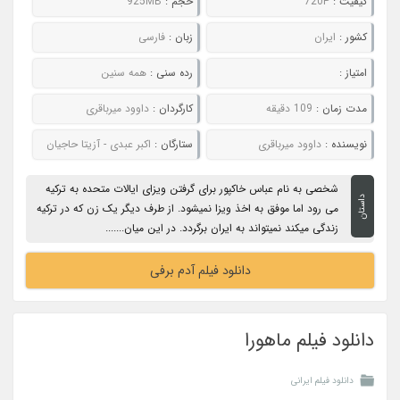
کیفیت :
720P
حجم :
925MB
کشور :
ایران
زبان :
فارسی
امتیاز :
رده سنی :
همه سنین
مدت زمان :
109 دقیقه
کارگردان :
داوود میرباقری
نویسنده :
داوود میرباقری
ستارگان :
اکبر عبدی - آزیتا حاجیان
شخصی به نام عباس خاکپور برای گرفتن ویزای ایالات متحده به ترکیه
داستان
می رود اما موفق به اخذ ویزا نمیشود. از طرف دیگر یک زن که در ترکیه
زندگی میکند نمیتواند به ایران برگردد. در این میان.......
دانلود فیلم آدم برفی
دانلود فیلم ماهورا
دانلود فیلم ایرانی