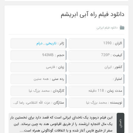
دانلود فیلم راه آبی ابریشم
دانلود فیلم ایرانی
اکران :
1390
ژانر :
تاریخی
,
درام
کیفیت :
720P
حجم :
943MB
کشور :
ایران
زبان :
فارسی
امتیاز :
رده سنی :
همه سنین
مدت زمان :
118 دقیقه
کارگردان :
محمد بزرگ نیا
نویسنده :
محمد بزرگ نیا
ستارگان :
عزت الله انتظامی، رضا کیانیان، بهرام رادان، داریوش ارجمند
این فیلم درمورد یک ناخدای ایرانی است که قصد دارد برای نخستین بار
داستان
یک مال التجاره ارزشمند را از طریق اقیانوس هند به چین برساند. این
سفر از خلیج فارس آغاز شده و با اتفاقات گوناگونی همراه است.....