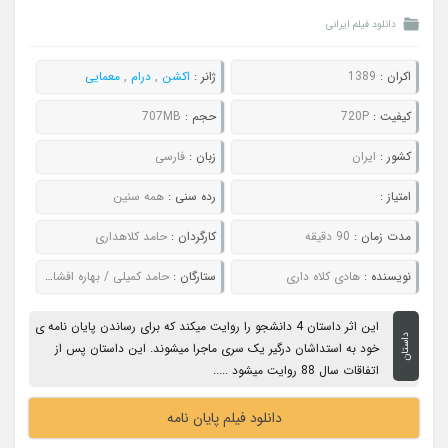
دانلود فیلم ایرانی
اکران :
1389
ژانر :
اکشن
,
درام
,
معمایی
کیفیت :
720P
حجم :
707MB
کشور :
ایران
زبان :
فارسی
امتیاز :
رده سنی :
همه سنین
مدت زمان :
90 دقیقه
کارگردان :
حامد کلاهداری
نویسنده :
هادی کلاه داری
ستارگان :
حامد کمیلی / بهاره افشاری / کامران تفتی / چکامه چمن ماه / محمدرضا شریفی نیا
این اثر داستان 4 دانشجو را روایت میکند که برای رساندن پایان نامه ی
داستان
خود به استداشان درگیر یک سری ماجرا میشوند. این داستان پس از
اتفاقات سال 88 روایت میشود .....
دانلود فیلم پایان نامه