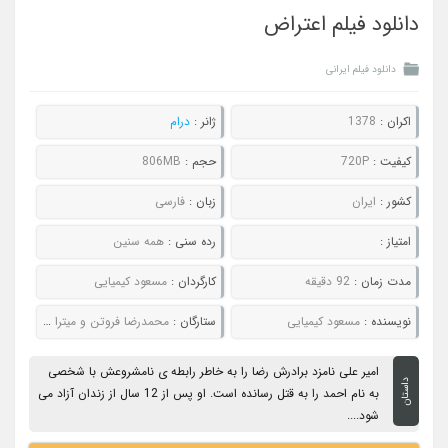
دانلود فیلم اعتراض
دانلود فیلم ایرانی
اکران :
1378
ژانر :
درام
کیفیت :
720P
حجم :
806MB
کشور :
ایران
زبان :
فارسی
امتیاز :
رده سنی :
همه سنین
مدت زمان :
92 دقیقه
کارگردان :
مسعود کیمیایی
نویسنده :
مسعود کیمیایی
ستارگان :
محمدرضا فروتن و میترا حجار
امیر علی نامزد برادرش رضا را به خاطر رابطه ی نامشروعش با شخصی
داستان
به نام احمد را به قتل رسانده است. او پس از 12 سال از زندان آزاد می
شود....