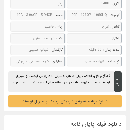
اکران :
1400
ژانر :
کیفیت :
480P - 720P - 1080P - 1080HQ
حجم :
521MB - 809MB - 1.24GB - 3.06GB - 5.94GB
کشور :
ایران
زبان :
فارسی
امتیاز :
رده سنی :
همه سنین
مدت زمان :
90 دقیقه
کارگردان :
شهاب حسینی
نویسنده :
شهاب حسینی
ستارگان :
شهاب حسینی، داريوش ارجمند و امیریل ارجمند
گفتگوی فوق العاده زیبای شهاب حسینی با داريوش ارجمند و امیریل
داستان
ارجمند درمورد مفهوم رفاقت را در رسانه فیلم ترین ببینید و لذت ببرید..
دانلود برنامه همرفیق داريوش ارجمند و امیریل ارجمند
دانلود فیلم پایان نامه