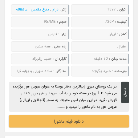
اکران :
1397
ژانر :
درام
,
دفاع مقدس
,
عاشقانه
کیفیت :
720P
حجم :
957MB
کشور :
ایران
زبان :
فارسی
امتیاز :
رده سنی :
همه سنین
مدت زمان :
90 دقیقه
کارگردان :
حمید زرگرنژاد
نویسنده :
حمید زرگرنژاد
ستارگان :
ساعد سهیلی و بهاره کیان افشار
در یک روستای مرزی زیباترین دختر روستا به عنوان عروس هور برگزیده
داستان
می شود تا 1 روز در هفته خود را به آب سپرده و هور بارور شده و
قهرش نگیرد. در این میان امین معروف به سمور (قاچاقچی ایرانی)
عروس هور به نام ماهور را میدزد و .........
دانلود فیلم ماهورا