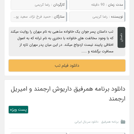
مدت زمان :
90 دقیقه
کارگردان :
رضا کریمی
نویسنده :
رضا کریمی
ستارگان :
حمید فرخ نژاد، سعید پورصمیمی، حدیث فولادوند، شیرین بینا، لعیا زنگنه
تب داستان پسر جوان یک خانواده مذهبی به نام مهران را روایت میکند
داستان
که با وجود مخالفت های خانواده با دختری به نام ترانه که به اصول
اخلاقی پایبند نیست ازدواج میکند. در این میان پدر مهران تازه از
مسافرت برگشته و ......
دانلود فیلم تب
دانلود برنامه همرفیق داريوش ارجمند و امیریل
ارجمند
پست ويژه
برنامه همرفیق
دانلود سریال ایرانی