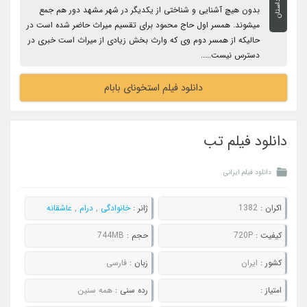
داستان
بدون هیچ آشنایی و شناختی از یکدیگر در شهر مشهد دور هم جمع
میشوند. همسر اول حاج محمود برای تقسیم میراث حاضر شده است در
حالیکه از همسر دوم وی که وارث بخش زیادی از میراث است خبری در
دسترس نیست.....
دانلود فیلم استخونای بابام
دانلود فیلم تب
دانلود فیلم ایرانی
اکران :
1382
ژانر :
خانوادگی
,
درام
,
عاشقانه
کیفیت :
720P
حجم :
744MB
کشور :
ایران
زبان :
فارسی
امتیاز :
رده سنی :
همه سنین