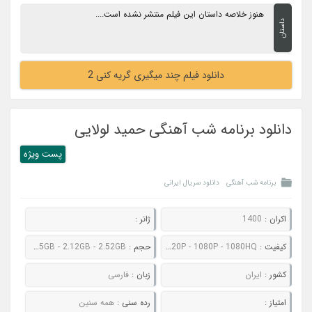
هنوز خلاصه داستان این فیلم منتشر نشده است....
داستان
دانلود فیلم چند میگیری گریه کنی 2
دانلود برنامه شب آهنگی حمید لولایی
پست ويژه
برنامه شب آهنگی
دانلود سریال ایرانی
اکران :
1400
ژانر :
کیفیت :
480P - 720P - 1080P - 1080HQ
حجم :
554MB - 811MB - 1.55GB - 2.12GB - 2.52GB
کشور :
ایران
زبان :
فارسی
امتیاز :
رده سنی :
همه سنین