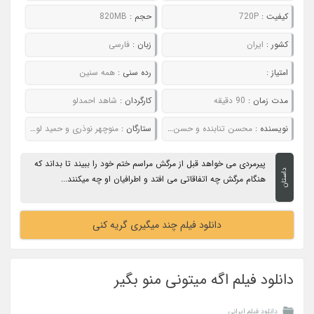
کیفیت :
720P
حجم :
820MB
کشور :
ایران
زبان :
فارسی
امتیاز :
رده سنی :
همه سنین
مدت زمان :
90 دقیقه
کارگردان :
شاهد احمدلو
نویسنده :
محسن تنابنده و حسن وارسته
ستارگان :
منوچهر نوذری و حمید لولایی
پیرمردی می خواهد قبل از مرگش مراسم ختم خود را ببیند تا بداند که
داستان
هنگام مرگش چه اتفاقاتی می افتد و اطرافیان او چه میکنند...
دانلود فیلم چند میگیری گریه کنی
دانلود فیلم اگه میتونی منو بگیر
دانلود فیلم ایرانی