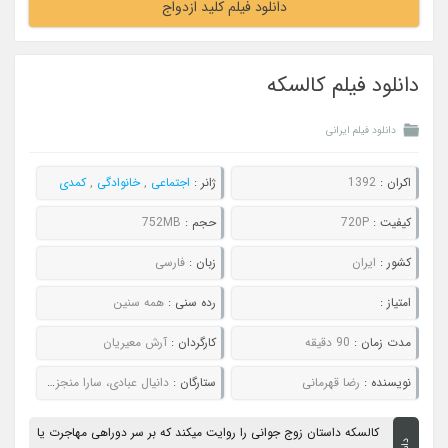
دانلود فیلم کلید ازدواج
دانلود فیلم کالسکه
دانلود فیلم ایرانی
اکران :
1392
ژانر :
اجتماعی
,
خانوادگی
,
کمدی
کیفیت :
720P
حجم :
752MB
کشور :
ایران
زبان :
فارسی
امتیاز :
رده سنی :
همه سنین
مدت زمان :
90 دقیقه
کارگردان :
آرش معیریان
نویسنده :
رضا قهرمانی
ستارگان :
دانیال عبادی، سارا منجزی پور، بهنوش بختیاری، مهران غفوریان
کالسکه داستان زوج جوانی را روایت میکند که بر سر دوراهی مهاجرت یا