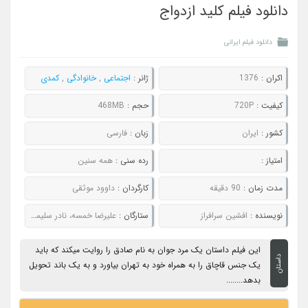
دانلود فیلم کلید ازدواج
دانلود فیلم ایرانی
اکران :
1376
ژانر :
اجتماعی
,
خانوادگی
,
کمدی
کیفیت :
720P
حجم :
468MB
کشور :
ایران
زبان :
فارسی
امتیاز :
رده سنی :
همه سنین
مدت زمان :
90 دقیقه
کارگردان :
داوود موثقی
نویسنده :
افشین سرافراز
ستارگان :
علیرضا خمسه، نادر سلیمانی، رضا عطاران، حمید لولایی
این فیلم داستان یک مرد جوان به نام صادق را روایت میکند که باید
داستان
یک جنس قاچاق را به همراه خود به تهران بیاورد و به یک باند تحویل
بدهد........