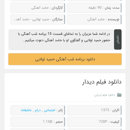
مدت زمان :
90 دقیقه
کارگردان :
حامد آهنگی
نویسنده :
حامد آهنگی
ستارگان :
حمید لولایی - حامد آهنگی
در ادامه شما عزیزان را به تماشای قسمت 15 برنامه شب آهنگی با
داستان
حضور حمید لولایی و گفتگوی او با حامد آهنگی دعوت میکنیم...
دانلود برنامه شب آهنگی حمید لولایی
دانلود فیلم دیدار
دانلود فیلم ایرانی
اکران :
1373
ژانر :
اجتماعی
,
درام
,
عاشقانه
کیفیت :
720P
حجم :
1.1GB