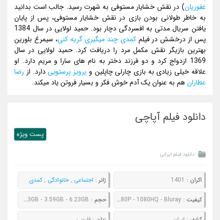
غفوریان
) در نقش خشایار مستوفی به شهرت رسید. جالب است بدانید
به خاطر طولانی بودن بازی در نقش خشایار مستوفی، پس از پایان
یافتن سریال مدتی به افسردگی دچار بود. حمید لولایی در سال 1384
پس از درخشش در فیلم
کمدی
چند میگیری گریه کنی
، سیمرغ بلورین
بهترین بازیگر نقش مکمل مرد را دریافت کرد. حمید لولایی در سال
1369 ازدواج کرد و دو فرزند دختر به نام های سارا و مریم دارد. او
علاقه خیلی زیادی به بازی چارلی چاپلین و
پرویز پرستویی
دارد. از
رضا
عطاران
هم به عنوان یک آدم خوش فکر و بسیار فروتن یاد میکند.
دانلود فیلم آپاچی
پست ويژه
دانلود فیلم ایرانی
اکران :
1401
ژانر :
اجتماعی
,
خانوادگی
,
کمدی
کیفیت :
480P - 720P - 1080P - 1080HQ - Bluray
حجم :
605MB - 1.03GB - 2.33GB - 3.59GB - 6.23GB
کشور :
ایران
زبان :
فارسی