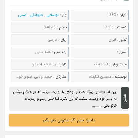
اکران :
1385
ژانر :
اجتماعی
,
خانوادگی
,
کمدی
کیفیت :
720p
حجم :
838MB
کشور :
ایران
زبان :
فارسی
امتیاز :
رده سنی :
همه سنین
مدت زمان :
90 دقیقه
کارگردان :
شاهد احمدلو
نویسنده :
محسن تنابنده
ستارگان :
حمید لولایی، نیلوفر خوش خلق، سحر زکریا، سحر ولدبیگی
این اثر داستان بزرگ خاندان ولاقوز را روایت میکند که در هنگام مرگش
داستان
به پسر خود وصیت میکند که زن بگیرد اما طبق رسم و رسومات
خانوادگی ...........
دانلود فیلم اگه میتونی منو بگیر