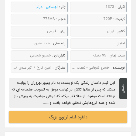
اکران :
1373
ژانر :
اجتماعی
,
درام
کیفیت :
720P
حجم :
773MB
کشور :
ایران
زبان :
فارسی
امتیاز :
رده سنی :
همه سنین
مدت زمان :
95 دقیقه
کارگردان :
خسرو شجاعی
نویسنده :
خسرو شجاعی - نعمت اله روزبهانی
ستارگان :
امین تارخ / اکبر عبدی / فاطمه گودرزی / حسین پناهی / روح انگیز مهتدی حقیقی
این فیلم داستان زندگی یک نویسنده به نام بهروز بهروزان را روایت
داستان
میکند که پس از سالها تلاش در نهایت موفق به تصویب فیلمنامه ای که
نوشته است میشود. او حالا فکر میکند که درهای موفقیت به رویش باز
شده و همه آرزوهایش تحقق خواهد یافت و ......
دانلود فیلم آرزوی بزرگ