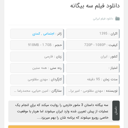
دانلود فیلم سه بیگانه
دانلود فیلم ایرانی
اکران :
1395
ژانر :
اجتماعی
,
کمدی
کیفیت :
720P - 1080P
حجم :
918MB - 1.7GB
کشور :
ایران
زبان :
فارسی
امتیاز :
رده سنی :
همه سنین
مدت زمان :
95 دقیقه
کارگردان :
مهدی مظلومی
نویسنده :
مهدی مظلومی - امیر برادران
ستارگان :
امین حیایی، محمدرضا شریفی‌ نیا، مجید صالحی، لیلا اوتادی
سه بیگانه داستان 3 مامور خارجی را روایت میکند که برای انجام یک
داستان
عملیات از پیش تعیین شده وارد ایران میشوند اما هربار با موقعیت
خاصی روبرو میشوند که برنامه شان را بهم میریزد.....