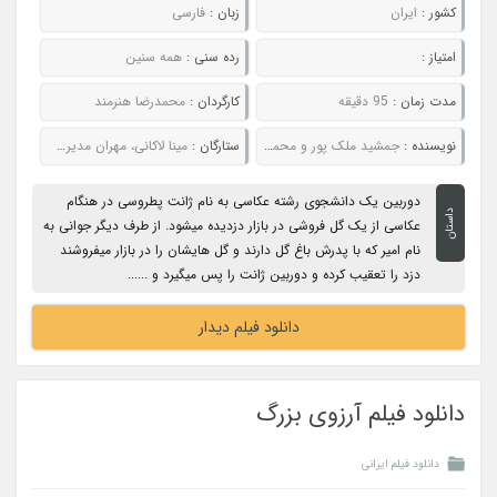
کشور :
ایران
زبان :
فارسی
امتیاز :
رده سنی :
همه سنین
مدت زمان :
95 دقیقه
کارگردان :
محمدرضا هنرمند
نویسنده :
جمشید ملک پور و محمدرضا هنرمند
ستارگان :
مینا لاکانی، مهران مدیری، کیومرث ملک مطیعی، حمید لولایی، زهره صفوی، آمنه یزدان مقدم
دوربین یک دانشجوی رشته عکاسی به نام ژانت پطروسی در هنگام
داستان
عکاسی از یک گل فروشی در بازار دزدیده میشود. از طرف دیگر جوانی به
نام امیر که با پدرش باغ گل دارند و گل هایشان را در بازار میفروشند
دزد را تعقیب کرده و دوربین ژانت را پس میگیرد و ......
دانلود فیلم دیدار
دانلود فیلم آرزوی بزرگ
دانلود فیلم ایرانی