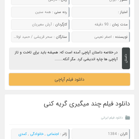
امتیاز :
رده سنی :
همه سنین
مدت زمان :
90 دقیقه
کارگردان :
آرش معیریان
نویسنده :
اصغر نعیمی
ستارگان :
سحر قریشی / حمید لولایی / رضا شفیعی جم / یوسف تیموری / شهره لرستانی
در خلاصه داستان آپاچی آمده است که: همیشه باید برای تاخت و تاز
داستان
آپاچی ها چاره اندیشی کرد. مگر آنکه.........
دانلود فیلم آپاچی
دانلود فیلم چند میگیری گریه کنی
دانلود فیلم ایرانی
اکران :
1384
ژانر :
اجتماعی
,
خانوادگی
,
کمدی