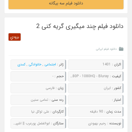
دانلود فیلم سه بیگانه
دانلود فیلم چند میگیری گریه کنی 2
بزودي
دانلود فیلم ایرانی
اکران :
1401
ژانر :
اجتماعی
,
خانوادگی
,
کمدی
کیفیت :
480P - 720P - 1080P - 1080HQ - Bluray
حجم :
-
کشور :
ایران
زبان :
فارسی
امتیاز :
رده سنی :
تمامی سنین
مدت زمان :
90 دقیقه
کارگردان :
علی توکل نیا
نویسنده :
رحیم بهبودی
ستارگان :
ابوالفضل پورعرب || اشپیتیم آرفی || محیا دهقانی || عباس جمشیدی