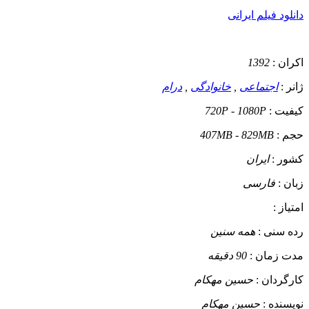
دانلود فیلم ایرانی
اکران :
1392
ژانر :
اجتماعی
,
خانوادگی
,
درام
کیفیت :
720P - 1080P
حجم :
407MB - 829MB
کشور :
ایران
زبان :
فارسی
امتیاز :
رده سنی :
همه سنین
مدت زمان :
90 دقیقه
کارگردان :
حسین مهکام
نویسنده :
حسین مهکام