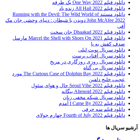
دانلود فیلم One Way 2022 یک طرفه
دانلود فیلم All Hail 2022 زنده باد
دانلود مستند Running with the Devil: The Wild World of
John McAfee 2022 دویدن با شیطان : دنیای وحشی جان مک
آفی
دانلود فیلم Dhaakad 2022 جان سخت
دانلود فیلم Marcel the Shell with Shoes On 2021 مارسل
صدف کفش به پا
دانلود سریال نوبت لیلی
دانلود سریال آفتاب پرست
دانلود سریال روزی روزگاری در مریخ
دانلود سریال بی گناه
دانلود فیلم The Curious Case of Dolphin Bay 2022 مورد
عجیب خلیج دلفین
دانلود فیلم Seoul Vibe 2022 حال و هوای سئول
دانلود فیلم Alienoid 2022 بیگانه
دانلود سریال شبکه مخفی زنان
دانلود فیلم I Came By 2022 آمدم
دانلود فیلم سه حرفی
دانلود فیلم Fourth of July 2022 چهارم جولای
آرشیو سریال ها