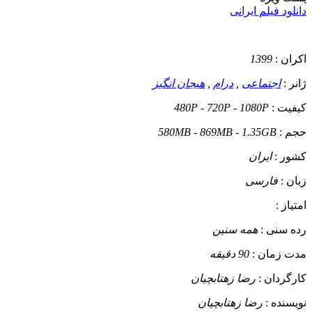
دانلود فیلم ایرانی
اکران :
1399
ژانر :
اجتماعی
,
درام
,
هیجان انگیز
کیفیت :
480P - 720P - 1080P
حجم :
580MB - 869MB - 1.35GB
کشور :
ایران
زبان :
فارسی
امتیاز :
رده سنی :
همه سنین
مدت زمان :
90 دقیقه
کارگردان :
رضا زهتابچیان
نویسنده :
رضا زهتابچیان