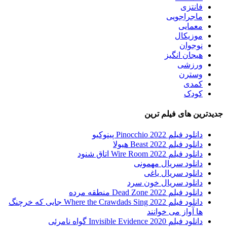
فانتزی
ماجراجویی
معمایی
موزیکال
نوجوان
هیجان انگیز
ورزشی
وسترن
کمدی
کودک
جدیدترین های فیلم ترین
دانلود فیلم Pinocchio 2022 پینوکیو
دانلود فیلم Beast 2022 هیولا
دانلود فیلم Wire Room 2022 اتاق شنود
دانلود سریال مهمونی
دانلود سریال یاغی
دانلود سریال خون سرد
دانلود فیلم 2022 Dead Zone منطقه مرده
دانلود فیلم Where the Crawdads Sing 2022 جایی که خرچنگ
ها آواز می خوانند
دانلود فیلم 2020 Invisible Evidence گواه نامرئی