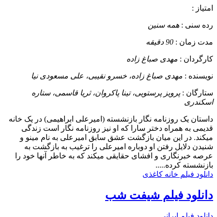
امتیاز :
رده سنی :
همه سنین
مدت زمان :
90 دقیقه
کارگردان :
مهدی صباغ زاده
نویسنده :
مهدی صباغ زاده، خسرو نقیبی، علی مسعودی نیا
ستارگان :
پرویز پرستویی، تینا پاکروان، ثریا قاسمی، ستاره
اسکندری
داستان
یک روزنامه نگار بازنشسته (امیرعلی ابراهیمی) در یک خانه
قدیمی به همراه دختر سارا که او نیز روزنامه نگار است زندگی
میکند. در این میان بازگشت عشق سابق امیرعلی به نام مینو و
شنیدن دلایل رفتن او دوباره امیرعلی را ترغیب به بازگشت به
عرصه خبرنگاری و افشای حقایقی میکند که به خاطر آنها خود را
بازنشسته کرده.....
دانلود فیلم خانه کاغذی
دانلود فیلم شیفت شب
دانلود فیلم ایرانی