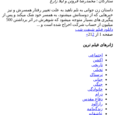
ستارگان :
محمدرضا فروتن و لیلا زارع
داستان
زن جوانی به نلم ناهید به علت تغییر رفتار همسرش و نیز
خبرهایی که از دوستانش میشنود، به همسر خود شک میکند و پس از
پیگیری های بسیار متوجه میشود که شوهرش در اثر برداشتن 500
میلیون از حساب شرکت اخراج شده است و ...
دانلود فیلم شیفت شب
صفحه 1 از 2
2
1
»
ژانرهای فیلم ترین
اجتماعی
اکشن
تاریخی
تخیلی
ترسناک
جنایی
جنگی
خانوادگی
درام
دفاع مقدس
رازآلود
زندگینامه
عاشقانه