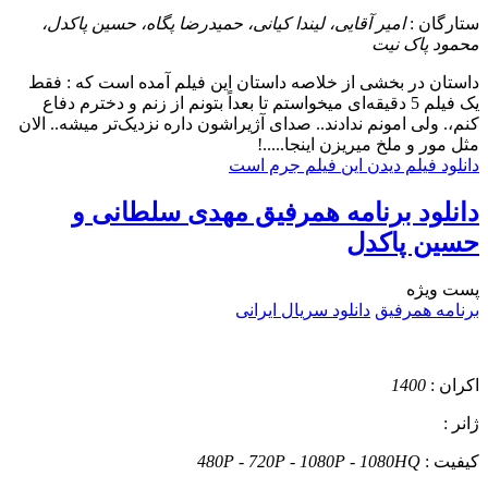
ستارگان :
امیر آقایی، لیندا کیانی، حمیدرضا پگاه، حسین پاکدل،
محمود پاک نیت
داستان
در بخشی از خلاصه داستان این فیلم آمده است که : فقط
یک فیلم 5 دقیقه‌ای میخواستم تا بعداً بتونم از زنم و دخترم دفاع
کنم،. ولی امونم ندادند.. صدای آژیراشون داره نزدیک‌تر میشه.. الان
مثل مور و ملخ میریزن اینجا.....!
دانلود فیلم دیدن این فیلم جرم است
دانلود برنامه همرفیق مهدی سلطانی و
حسین پاکدل
پست ويژه
برنامه همرفیق
دانلود سریال ایرانی
اکران :
1400
ژانر :
کیفیت :
480P - 720P - 1080P - 1080HQ