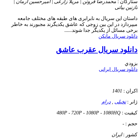
ستارگان :
محمدرضا فروتن | مریلا زارعی | امیرحسین آرمان |
نازنین بیاتی
داستان
این سریال به نابرابری های طبقه های مختلف جامعه
میپردازد در این بین زوجی که عاشق یکدیگرند مجبورند به خاطر
برخی مسائل از یکدیگر جدا شوند......
دانلود سریال مانکن
دانلود سریال عقرب عاشق
بزودي
دانلود سریال ایرانی
اکران :
1401
ژانر :
تخیلی
,
درام
کیفیت :
480P - 720P - 1080P - 1080HQ
حجم :
-
کشور :
ایران