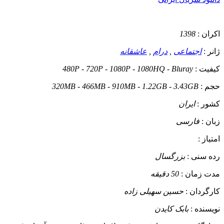
اکران :
1398
ژانر :
اجتماعی
,
درام
,
عاشقانه
کیفیت :
480P - 720P - 1080P - 1080HQ - Bluray
حجم :
320MB - 466MB - 910MB - 1.22GB - 3.43GB
کشور :
ایران
زبان :
فارسی
امتیاز :
رده سنی :
بزرگسال
مدت زمان :
50 دقیقه
کارگردان :
حسین سهیلی زاده
نویسنده :
بابک کایدن