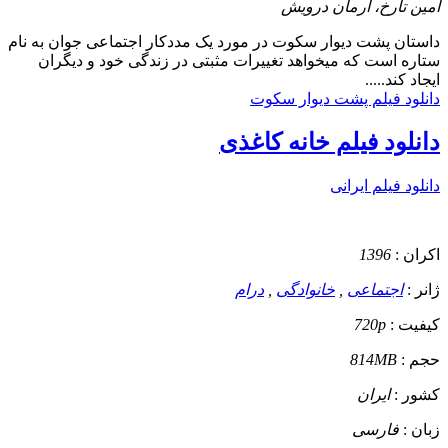
امین تارخ، آرمان درویش
داستان
پشت دیوار سکوت در مورد یک مددکار اجتماعی جوان به نام
ستاره است که میخواهد تغییرات مثبتی در زندگی خود و دیگران
ایجاد کند.....
دانلود فیلم پشت دیوار سکوت
دانلود فیلم خانه کاغذی
دانلود فیلم ایرانی
اکران :
1396
ژانر :
اجتماعی
,
خانوادگی
,
درام
کیفیت :
720p
حجم :
814MB
کشور :
ایران
زبان :
فارسی