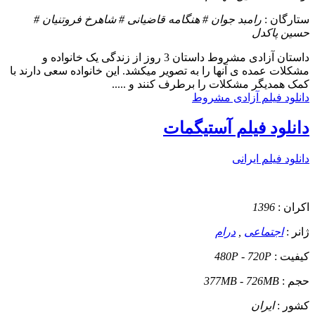
ستارگان :
رامبد جوان # هنگامه قاضیانی # شاهرخ فروتنیان #
حسین پاکدل
داستان
آزادی مشروط داستان 3 روز از زندگی یک خانواده و
مشکلات عمده ی آنها را به تصویر میکشد. این خانواده سعی دارند با
کمک همدیگر مشکلات را برطرف کنند و .....
دانلود فیلم آزادی مشروط
دانلود فیلم آستیگمات
دانلود فیلم ایرانی
اکران :
1396
ژانر :
اجتماعی
,
درام
کیفیت :
480P - 720P
حجم :
377MB - 726MB
کشور :
ایران