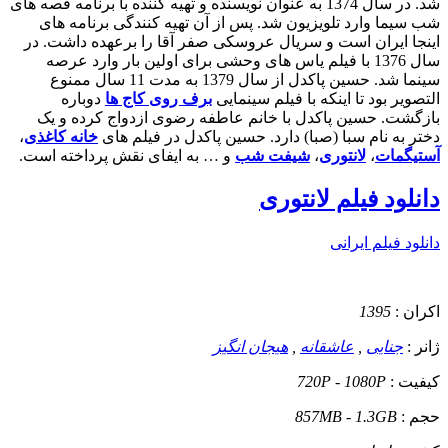
شد. در سال 1374 به عنوان نویسنده و تهیه کننده با برنامه قصه های
شب سیما وارد تلویزیون شد. پس از آن تهیه کنندگی برنامه های
اینجا ایران است و سریال عروسکی صفر آقا را برعهده داشت. در
سال 1376 با فیلم یاس های وحشی برای اولین بار وارد عرصه
سینما شد. حسین پاکدل از سال 1379 به مدت 11 سال ممنوع
التصویر بود تا اینکه با فیلم سینمایی
برف روی کاج ها
دوباره
بازگشت. حسین پاکدل با خانم عاطفه رضوی ازدواج کرده و یک
دختر به نام سبا (صبا) دارد. حسین پاکدل در فیلم های
خانه کاغذی
،
آستیگمات
،
لانتوری
،
شیفت شب
و … به ایفای نقش پرداخته است.
دانلود فیلم لانتوری
دانلود فیلم ایرانی
اکران :
1395
ژانر :
جنایی
,
عاشقانه
,
هیجان انگیز
کیفیت :
720P - 1080P
حجم :
857MB - 1.3GB