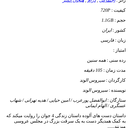
ژانر :
اجتماعی
,
درام
,
هیجان انگیز
کیفیت :
720P
حجم :
1.1GB
کشور :
ایران
زبان :
فارسی
امتیاز :
رده سنی :
همه سنین
مدت زمان :
105 دقیقه
کارگردان :
سیروس الوند
نویسنده :
سیروس الوند
ستارگان :
ابوالفضل پورعرب / امین حیایی / هدیه تهرانی / شهاب
عسگری / الهام ایمانی
داستان
دست های آلوده داستان زندگی 4 جوان را روایت میکند که
به کمک همدیگر دست به یک سرقت بزرگ در مجلس عروسی
میزنند......