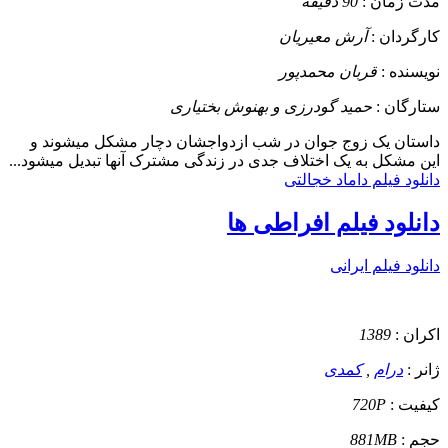
مدت زمان :
90 دقیقه
کارگردان :
آرش معیریان
نویسنده :
قربان محمدپور
ستارگان :
حمید گودرزی و بهنوش بختیاری
داستان
یک زوج جوان در شب ازدواجشان دچار مشکل میشوند و
این مشکل به یک اختلاف جدی در زندگی مشترک آنها تبدیل میشود...
دانلود فیلم داماد خجالتی
دانلود فیلم افراطی ها
دانلود فیلم ایرانی
اکران :
1389
ژانر :
درام
,
کمدی
کیفیت :
720P
حجم :
881MB