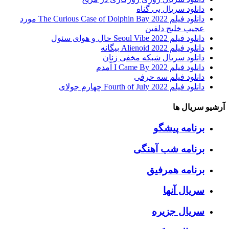
دانلود سریال بی گناه
دانلود فیلم The Curious Case of Dolphin Bay 2022 مورد
عجیب خلیج دلفین
دانلود فیلم Seoul Vibe 2022 حال و هوای سئول
دانلود فیلم Alienoid 2022 بیگانه
دانلود سریال شبکه مخفی زنان
دانلود فیلم I Came By 2022 آمدم
دانلود فیلم سه حرفی
دانلود فیلم Fourth of July 2022 چهارم جولای
آرشیو سریال ها
برنامه پیشگو
برنامه شب آهنگی
برنامه همرفیق
سریال آنها
سریال جزیره