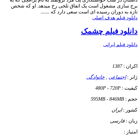
برج سازی مشغول است یک اتفاق تلخی رخ میدهد. او که شخص
تازه به دوران رسیده ای است سعی دارد که .......
دانلود فیلم هدف اصلی
دانلود فیلم چشمک
دانلود فیلم ایرانی
اکران :
1387
ژانر :
اجتماعی
,
خانوادگی
کیفیت :
480P - 720P
حجم :
595MB - 846MB
کشور :
ایران
زبان :
فارسی
امتیاز :