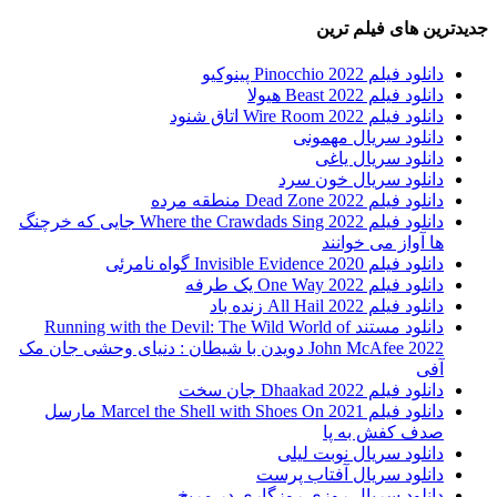
جدیدترین های فیلم ترین
دانلود فیلم Pinocchio 2022 پینوکیو
دانلود فیلم Beast 2022 هیولا
دانلود فیلم Wire Room 2022 اتاق شنود
دانلود سریال مهمونی
دانلود سریال یاغی
دانلود سریال خون سرد
دانلود فیلم 2022 Dead Zone منطقه مرده
دانلود فیلم Where the Crawdads Sing 2022 جایی که خرچنگ
ها آواز می خوانند
دانلود فیلم 2020 Invisible Evidence گواه نامرئی
دانلود فیلم One Way 2022 یک طرفه
دانلود فیلم All Hail 2022 زنده باد
دانلود مستند Running with the Devil: The Wild World of
John McAfee 2022 دویدن با شیطان : دنیای وحشی جان مک
آفی
دانلود فیلم Dhaakad 2022 جان سخت
دانلود فیلم Marcel the Shell with Shoes On 2021 مارسل
صدف کفش به پا
دانلود سریال نوبت لیلی
دانلود سریال آفتاب پرست
دانلود سریال روزی روزگاری در مریخ