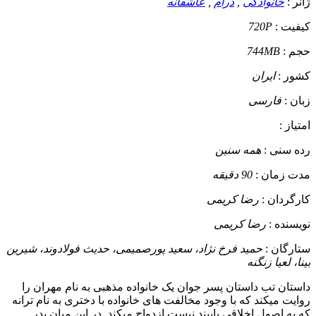
ژانر :
خانوادگی
,
درام
,
عاشقانه
کیفیت :
720P
حجم :
744MB
کشور :
ایران
زبان :
فارسی
امتیاز :
رده سنی :
همه سنین
مدت زمان :
90 دقیقه
کارگردان :
رضا کریمی
نویسنده :
رضا کریمی
ستارگان :
حمید فرخ نژاد، سعید پورصمیمی، حدیث فولادوند، شیرین
بینا، لعیا زنگنه
داستان
تب داستان پسر جوان یک خانواده مذهبی به نام مهران را
روایت میکند که با وجود مخالفت های خانواده با دختری به نام ترانه
که به اصول اخلاقی پایبند نیست ازدواج میکند. در این میان پدر