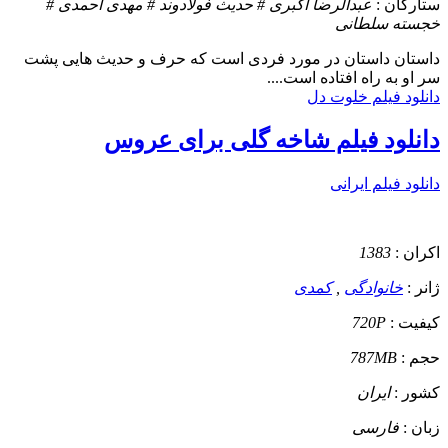
ستارگان :
عبدالرضا اکبری # حدیث فولادوند # مهدی احمدی #
خجسته سلطانی
داستان
داستان در مورد فردی است که حرف و حدیث هایی پشت
سر او به راه افتاده است....
دانلود فیلم خلوت دل
دانلود فیلم شاخه گلی برای عروس
دانلود فیلم ایرانی
اکران :
1383
ژانر :
خانوادگی
,
کمدی
کیفیت :
720P
حجم :
787MB
کشور :
ایران
زبان :
فارسی