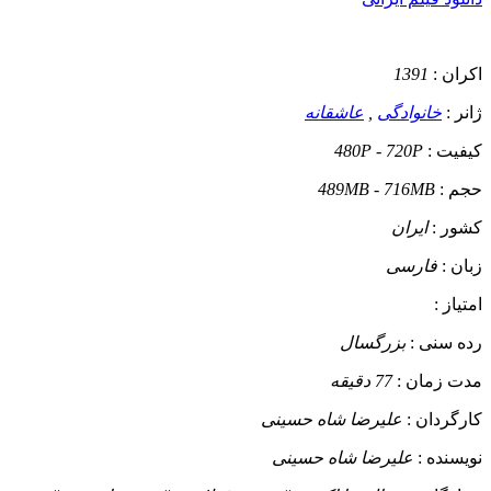
اکران :
1391
ژانر :
خانوادگی
,
عاشقانه
کیفیت :
480P - 720P
حجم :
489MB - 716MB
کشور :
ایران
زبان :
فارسی
امتیاز :
رده سنی :
بزرگسال
مدت زمان :
77 دقیقه
کارگردان :
علیرضا شاه حسینی
نویسنده :
علیرضا شاه حسینی