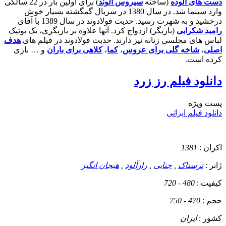
دست های آلوده
(ساخته
سیروس الوند
) برای اولین بار در 22 سالگی
وارد سینما شد. در سال 1380 در سریال گمگشته بسیار خوش
درخشید و به شهرت رسید. حدیث فولادوند در سال 1389 با آقای
رامبد شکرابی
(بازیگر) ازدواج کرد. آنها علاوه بر بازیگری، یک بوتیک
لباس های مجلسی زنانه نیز دارند. حدیث فولادوند در فیلم های
هدف
اصلی
،
شاخه گلی برای عروس
،
کما
،
کلاهی برای باران
و … بازی
کرده است.
دانلود فیلم رز زرد
پست ويژه
دانلود فیلم ایرانی
اکران :
1381
ژانر :
ترسناک
,
جنایی
,
رازآلود
,
هیجان انگیز
کیفیت :
480 - 720
حجم :
470 - 750
کشور :
ایران