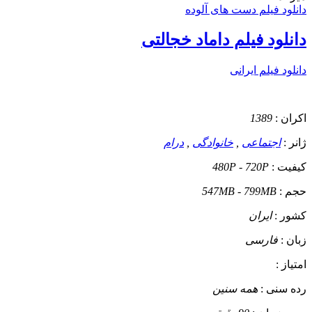
دانلود فیلم دست های آلوده
دانلود فیلم داماد خجالتی
دانلود فیلم ایرانی
اکران :
1389
ژانر :
اجتماعی
,
خانوادگی
,
درام
کیفیت :
480P - 720P
حجم :
547MB - 799MB
کشور :
ایران
زبان :
فارسی
امتیاز :
رده سنی :
همه سنین