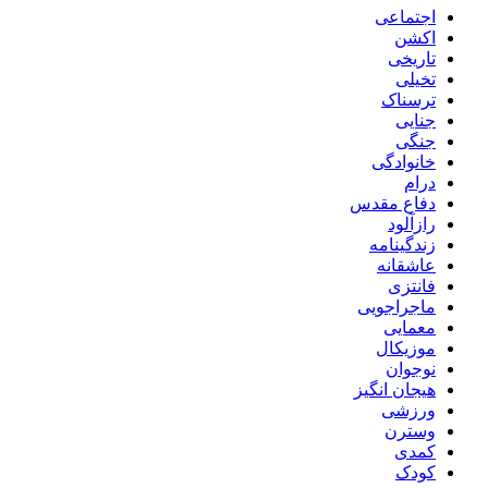
اجتماعی
اکشن
تاریخی
تخیلی
ترسناک
جنایی
جنگی
خانوادگی
درام
دفاع مقدس
رازآلود
زندگینامه
عاشقانه
فانتزی
ماجراجویی
معمایی
موزیکال
نوجوان
هیجان انگیز
ورزشی
وسترن
کمدی
کودک