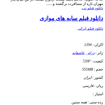
مهران تازه از مسافرت برگشته و ......
دانلود فیلم تب
دانلود فیلم سایه های موازی
دانلود فیلم ایرانی
اکران :
1394
ژانر :
درام
,
عاشقانه
کیفیت :
720P
حجم :
555MB
کشور :
ایران
زبان :
فارسی
امتیاز :
رده سنی :
همه سنین