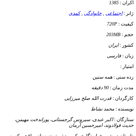
اکران :
1385
ژانر :
اجتماعی
,
خانوادگی
,
کمدی
کیفیت :
720P
حجم :
203MB
کشور :
ایران
زبان :
فارسی
امتیاز :
رده سنی :
همه سنین
مدت زمان :
90 دقیقه
کارگردان :
قدرت الله صلح میرزایی
نویسنده :
محمد نشاط
ستارگان :
اکبر عبدی، سیروس گرجستانی، پوراندخت مهیمن،
حدیث فولادوند، امیرحسین آرمان
داستان
در شب خواستگاری یک مرد ثروتمند به نام یراقچی که به