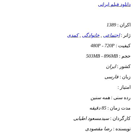
دانلود فیلم ایرانی
اکران :
1389
ژانر :
اجتماعی
,
خانوادگی
,
کمدی
کیفیت :
480P - 720P
حجم :
503MB - 896MB
کشور :
ایران
زبان :
فارسی
امتیاز :
رده سنی :
همه سنین
مدت زمان :
85 دقیقه
کارگردان :
سیدمسعود اطیابی
نویسنده :
رضا مقصودی