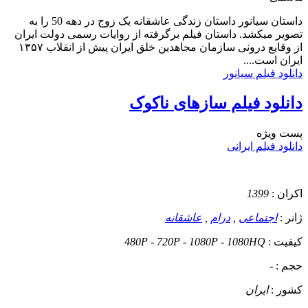
داستان
سیانور داستان زندگی عاشقانه یک زوج در دهه 50 را به
تصویر میکشد. داستان فیلم برگرفته از روایات رسمی دولت ایران
از وقایع درونی سازمان مجاهدین خلق ایران پیش از انقلاب ۱۳۵۷
ایران است....
دانلود فیلم سیانور
دانلود فیلم سازهای ناکوک
پست ويژه
دانلود فیلم ایرانی
اکران :
1399
ژانر :
اجتماعی
,
درام
,
عاشقانه
کیفیت :
480P - 720P - 1080P - 1080HQ
حجم :
-
کشور :
ایران