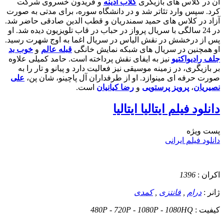
آن در کلاس های بازیگری
گلاب آدینه
و فریدون خسروی شرکت
کرد. سپس وارد تئاتر شد و در دانشگاه سوره، برای مدتی به صورت
آزاد در کلاس های حمید سمندریان و قطب الدین صادقی حاضر شد.
در 24 سالگی با سریال پرواز در حباب در قاب تلویزیون دیده شد. او
پس از درخشش در نقش الیاس در سریال اغما به اوج شهرت رسید.
او همچنین در سریال های شبکه نمایش خانگی
قبله عالم
و
خوب بد
جلف رادیواکتیو
نیز به ایفای نقش پرداخته است. حامد کمیلی علاوه
بر بازیگری، در زمینه موسیقی نیز فعالیت دارد و پیانو و تار را به
صورت حرفه ای مینوازد. او از طرفداران آل پاچینو، شان پن،
علی
نصیریان
،
پرویز پرستویی
و
رضا کیانیان
است.
دانلود فیلم ایتالیا ایتالیا
پست ويژه
دانلود فیلم ایرانی
اکران :
1396
ژانر :
درام
,
فانتزی
,
کمدی
کیفیت :
480P - 720P - 1080P - 1080HQ