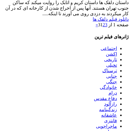
داستان
دلقک ها داستان کریم و اتابک را روایت میکند که ساکن
جنوب تهران هستند. آنها پس از اخراج شدن از کارخانه ای که در آن
کار میکردند به دزدی روی می آورند تا اینکه.....
دانلود فیلم دلقک ها
صفحه 1 از 3
3
2
1
»
ژانرهای فیلم ترین
اجتماعی
اکشن
تاریخی
تخیلی
ترسناک
جنایی
جنگی
خانوادگی
درام
دفاع مقدس
رازآلود
زندگینامه
عاشقانه
فانتزی
ماجراجویی