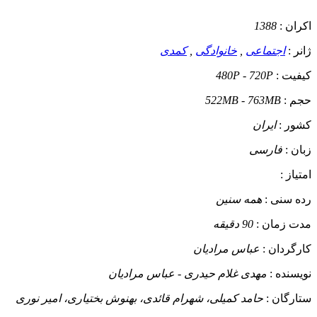
اکران :
1388
ژانر :
اجتماعی
,
خانوادگی
,
کمدی
کیفیت :
480P - 720P
حجم :
522MB - 763MB
کشور :
ایران
زبان :
فارسی
امتیاز :
رده سنی :
همه سنین
مدت زمان :
90 دقیقه
کارگردان :
عباس مرادیان
نویسنده :
مهدی غلام حیدری - عباس مرادیان
ستارگان :
حامد کمیلی، شهرام قائدی، بهنوش بختیاری، امیر نوری