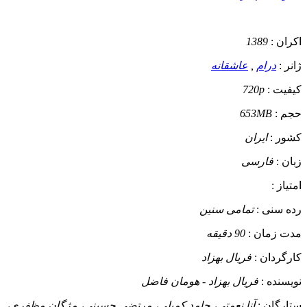
اکران :
1389
ژانر :
درام
,
عاشقانه
کیفیت :
720p
حجم :
653MB
کشور :
ایران
زبان :
فارسی
امتیاز :
رده سنی :
تمامی سنین
مدت زمان :
90 دقیقه
کارگردان :
فریال بهزاد
نویسنده :
فریال بهزاد - هومان فاضل
ستارگان :
آنا نعمتی، حامد کمیلی، مرتضی حسینی، مژگان مظفری،