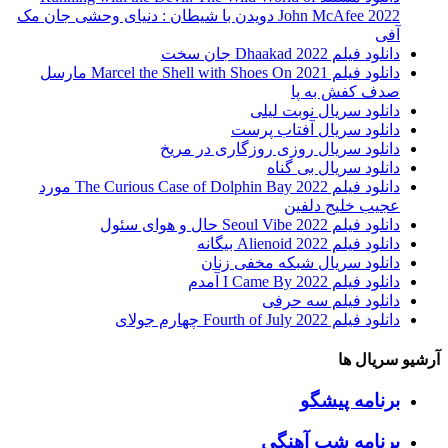
John McAfee 2022 دویدن با شیطان : دنیای وحشی جان مک
آفی
دانلود فیلم Dhaakad 2022 جان سخت
دانلود فیلم Marcel the Shell with Shoes On 2021 مارسل
صدف کفش به پا
دانلود سریال نوبت لیلی
دانلود سریال آفتاب پرست
دانلود سریال روزی روزگاری در مریخ
دانلود سریال بی گناه
دانلود فیلم The Curious Case of Dolphin Bay 2022 مورد
عجیب خلیج دلفین
دانلود فیلم Seoul Vibe 2022 حال و هوای سئول
دانلود فیلم Alienoid 2022 بیگانه
دانلود سریال شبکه مخفی زنان
دانلود فیلم I Came By 2022 آمدم
دانلود فیلم سه حرفی
دانلود فیلم Fourth of July 2022 چهارم جولای
آرشیو سریال ها
برنامه پیشگو
برنامه شب آهنگی