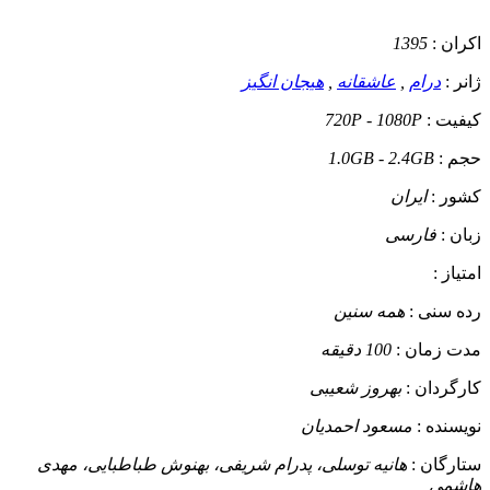
اکران :
1395
ژانر :
درام
,
عاشقانه
,
هیجان انگیز
کیفیت :
720P - 1080P
حجم :
1.0GB - 2.4GB
کشور :
ایران
زبان :
فارسی
امتیاز :
رده سنی :
همه سنین
مدت زمان :
100 دقیقه
کارگردان :
بهروز شعیبی
نویسنده :
مسعود احمدیان
ستارگان :
هانیه توسلی، پدرام شریفی، بهنوش طباطبایی، مهدی
هاشمی