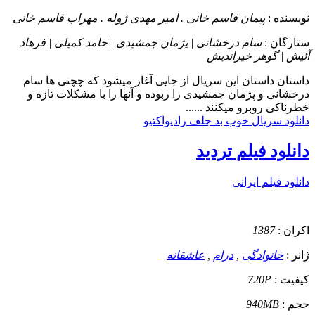
نویسنده :
پیمان قاسم خانی . امیر مهدی ژوله . مهراب قاسم خانی
ستارگان :
سام درخشانی | پژمان جمشیدی | حامد کمیلی | فرهاد
آئیش | گوهر خیراندیش
داستان
داستان این سریال از جایی آغاز میشود که چچنی ها سام
درخشانی و پژمان جمشیدی را ربوده و آنها را با مشکلات تازه و
خطرناکی روبرو میکنند ......
دانلود سریال خوب بد جلف رادیواکتیو
دانلود فیلم تردید
دانلود فیلم ایرانی
اکران :
1387
ژانر :
خانوادگی
,
درام
,
عاشقانه
کیفیت :
720P
حجم :
940MB