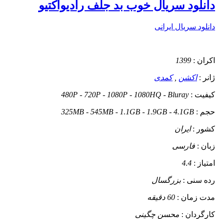
دانلود سریال خوب بد جلف رادیواکتیو
دانلود سریال ایرانی
اکران :
1399
ژانر :
اکشن
,
کمدی
کیفیت :
480P - 720P - 1080P - 1080HQ - Bluray
حجم :
325MB - 545MB - 1.1GB - 1.9GB - 4.1GB
کشور :
ایران
زبان :
فارسی
امتیاز :
4.4
رده سنی :
بزرگسال
مدت زمان :
60 دقیقه
کارگردان :
محسن چگینی