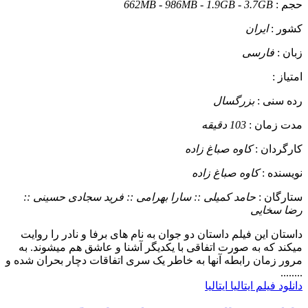
حجم :
662MB - 986MB - 1.9GB - 3.7GB
کشور :
ایران
زبان :
فارسی
امتیاز :
رده سنی :
بزرگسال
مدت زمان :
103 دقیقه
کارگردان :
کاوه صباغ زاده
نویسنده :
کاوه صباغ زاده
ستارگان :
حامد کمیلی :: سارا بهرامی :: فرید سجادی حسینی ::
رضا سخایی
داستان
این فیلم داستان دو جوان به نام های برفا و نادر را روایت
میکند که به صورت اتفاقی با یکدیگر آشنا و عاشق هم میشوند. به
مرور زمان رابطه آنها به خاطر یک سری اتفاقات دچار بحران شده و
........
دانلود فیلم ایتالیا ایتالیا