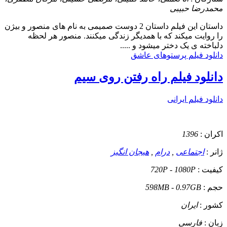
محمدرضا حبیبی
داستان
این فیلم داستان 2 دوست صمیمی به نام های منصور و بیژن
را روایت میکند که با همدیگر زندگی میکنند. منصور هر لحظه
دلباخته ی یک دختر میشود و .....
دانلود فیلم پرستوهای عاشق
دانلود فیلم راه رفتن روی سیم
دانلود فیلم ایرانی
اکران :
1396
ژانر :
اجتماعی
,
درام
,
هیجان انگیز
کیفیت :
720P - 1080P
حجم :
598MB - 0.97GB
کشور :
ایران
زبان :
فارسی