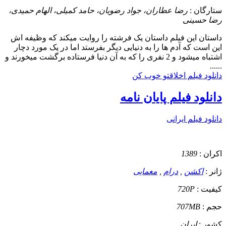
ستارگان :
رضا عطاران، جواد رضویان، حامد کمیلی، الهام حمیدی،
رضا حسینی
داستان
این فیلم داستان یک فرشته را روایت میکند که وظیفه اش
این است که آدم ها را به دنیایی دیگر بفرستد اما در یک مورد دچار
اشتباه میشود و 2 نفری را که به آن دنیا فرستاده برگشت میخورند و
......
دانلود فیلم اخلاقتو خوب کن
دانلود فیلم پایان نامه
دانلود فیلم ایرانی
اکران :
1389
ژانر :
اکشن
,
درام
,
معمایی
کیفیت :
720P
حجم :
707MB
کشور :
ایران