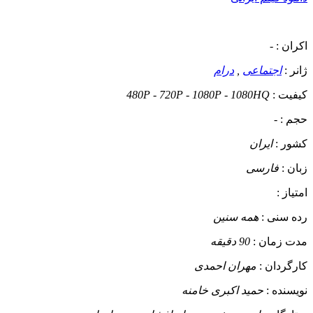
اکران :
-
ژانر :
اجتماعی
,
درام
کیفیت :
480P - 720P - 1080P - 1080HQ
حجم :
-
کشور :
ایران
زبان :
فارسی
امتیاز :
رده سنی :
همه سنین
مدت زمان :
90 دقیقه
کارگردان :
مهران احمدی
نویسنده :
حمید اکبری خامنه