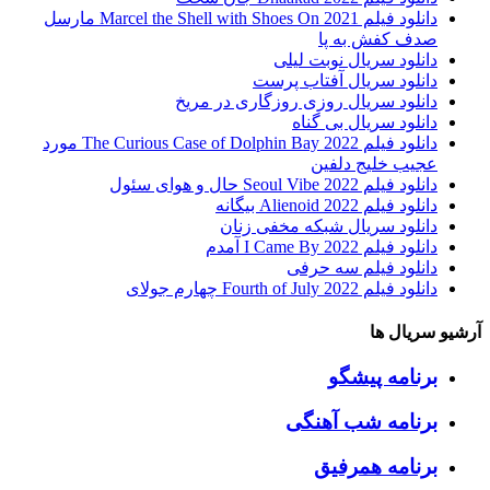
دانلود فیلم Marcel the Shell with Shoes On 2021 مارسل
صدف کفش به پا
دانلود سریال نوبت لیلی
دانلود سریال آفتاب پرست
دانلود سریال روزی روزگاری در مریخ
دانلود سریال بی گناه
دانلود فیلم The Curious Case of Dolphin Bay 2022 مورد
عجیب خلیج دلفین
دانلود فیلم Seoul Vibe 2022 حال و هوای سئول
دانلود فیلم Alienoid 2022 بیگانه
دانلود سریال شبکه مخفی زنان
دانلود فیلم I Came By 2022 آمدم
دانلود فیلم سه حرفی
دانلود فیلم Fourth of July 2022 چهارم جولای
آرشیو سریال ها
برنامه پیشگو
برنامه شب آهنگی
برنامه همرفیق