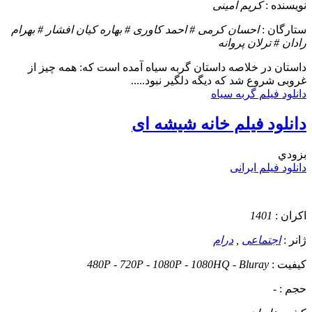
نویسنده :
کریم امینی
ستارگان :
احسان کرمی # احمد کاوری # بهاره کیان افشار # بهرام
رادان # ترلان پروانه
داستان
در خلاصه داستان گربه سیاه آمده است که: همه چیز از
غروبی شروع شد که دیگه دلگیر نبود.....
دانلود فیلم گربه سیاه
دانلود فیلم خانه شیشه ای
بزودي
دانلود فیلم ایرانی
اکران :
1401
ژانر :
اجتماعی
,
درام
کیفیت :
480P - 720P - 1080P - 1080HQ - Bluray
حجم :
-