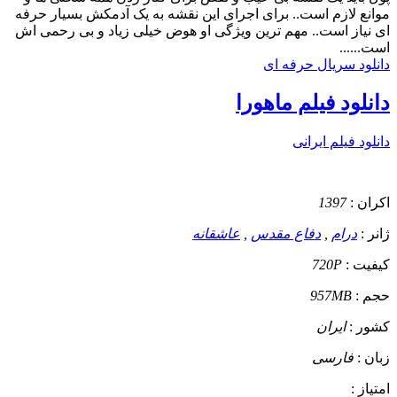
موانع لازم است.. برای اجرای این نقشه به یک آدمکش بسیار حرفه
ای نیاز است.. مهم ترین ویژگی او هوض خیلی زیاد و بی رحمی اش
است......
دانلود سریال حرفه ای
دانلود فیلم ماهورا
دانلود فیلم ایرانی
اکران :
1397
ژانر :
درام
,
دفاع مقدس
,
عاشقانه
کیفیت :
720P
حجم :
957MB
کشور :
ایران
زبان :
فارسی
امتیاز :