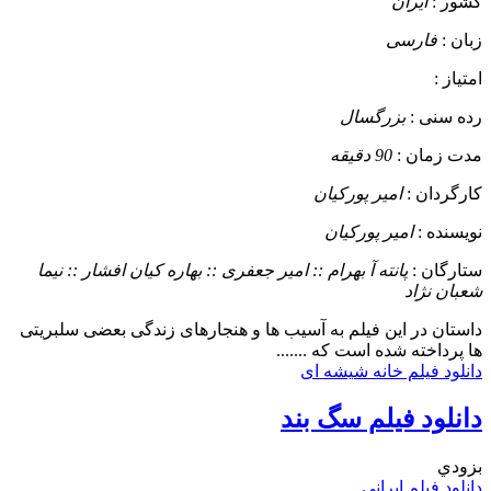
کشور :
ایران
زبان :
فارسی
امتیاز :
رده سنی :
بزرگسال
مدت زمان :
90 دقیقه
کارگردان :
امیر پورکیان
نویسنده :
امیر پورکیان
ستارگان :
پانته آ بهرام :: امیر جعفری :: بهاره کیان افشار :: نیما
شعبان نژاد
داستان
در این فیلم به آسیب ها و هنجارهای زندگی بعضی سلبریتی
ها پرداخته شده است که .......
دانلود فیلم خانه شیشه ای
دانلود فیلم سگ بند
بزودي
دانلود فیلم ایرانی