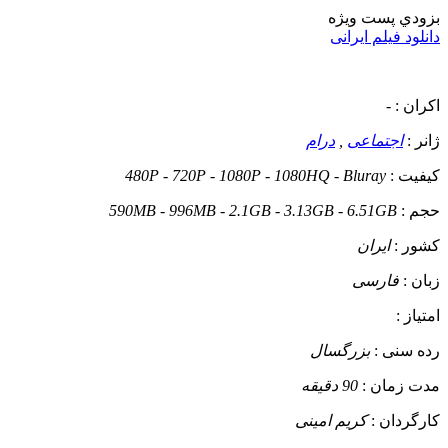
بزودي
پست ويژه
دانلود فیلم ایرانی
اکران :
-
ژانر :
اجتماعی
,
درام
کیفیت :
480P - 720P - 1080P - 1080HQ - Bluray
حجم :
590MB - 996MB - 2.1GB - 3.13GB - 6.51GB
کشور :
ایران
زبان :
فارسی
امتیاز :
رده سنی :
بزرگسال
مدت زمان :
90 دقیقه
کارگردان :
کریم امینی