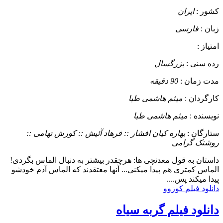
کشور :
ایران
زبان :
فارسی
امتیاز :
رده سنی :
بزرگسال
مدت زمان :
90 دقیقه
کارگردان :
میثم هاشمی طبا
نویسنده :
میثم هاشمی طبا
ستارگان :
بهاره کیان افشار :: فرهاد آئیش :: کورش تهامی ::
روشنک گرامی
داستان
به قول معدنچی ها: هرچقدر بیشتر به دنبال الماس بگردی!
الماس کمتری هم پیدا میکنی... آنها معتقدند که الماس آدم خودشو
پیدا میکند پس....
دانلود فیلم کوزوو
دانلود فیلم گربه سیاه