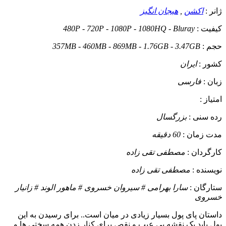
ژانر :
اکشن
,
هیجان انگیز
کیفیت :
480P - 720P - 1080P - 1080HQ - Bluray
حجم :
357MB - 460MB - 869MB - 1.76GB - 3.47GB
کشور :
ایران
زبان :
فارسی
امتیاز :
رده سنی :
بزرگسال
مدت زمان :
60 دقیقه
کارگردان :
مصطفی تقی‌ زاده
نویسنده :
مصطفی تقی‌ زاده
ستارگان :
سارا بهرامی # سیروان خسروی # ماهور الوند # زانیار
خسروی
داستان
پای پول بسیار زیادی در میان است.. برای رسیدن به این
پول باید یک نقشه بی عیب و نقص برای کنار زدن همه سختی ها و