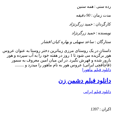
رده سنی :
همه سنین
مدت زمان :
90 دقیقه
کارگردان :
حمید زرگرنژاد
نویسنده :
حمید زرگرنژاد
ستارگان :
ساعد سهیلی و بهاره کیان افشار
داستان
در یک روستای مرزی زیباترین دختر روستا به عنوان عروس
هور برگزیده می شود تا 1 روز در هفته خود را به آب سپرده و هور
بارور شده و قهرش نگیرد. در این میان امین معروف به سمور
(قاچاقچی ایرانی) عروس هور به نام ماهور را میدزد و .........
دانلود فیلم ماهورا
دانلود فیلم دشمن زن
دانلود فیلم ایرانی
اکران :
1397