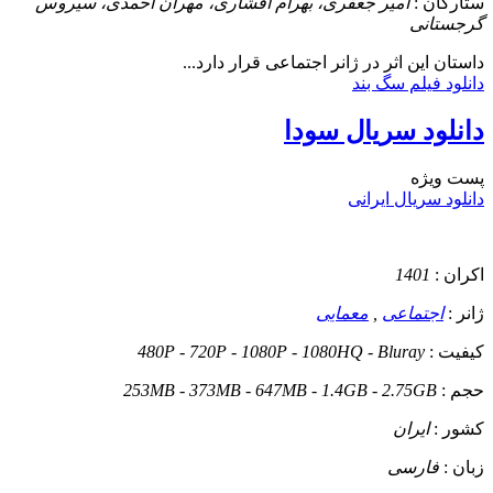
ستارگان :
امیر جعفری، بهرام افشاری، مهران احمدی، سیروس
گرجستانی
داستان
این اثر در ژانر اجتماعی قرار دارد...
دانلود فیلم سگ بند
دانلود سریال سودا
پست ويژه
دانلود سریال ایرانی
اکران :
1401
ژانر :
اجتماعی
,
معمایی
کیفیت :
480P - 720P - 1080P - 1080HQ - Bluray
حجم :
253MB - 373MB - 647MB - 1.4GB - 2.75GB
کشور :
ایران
زبان :
فارسی