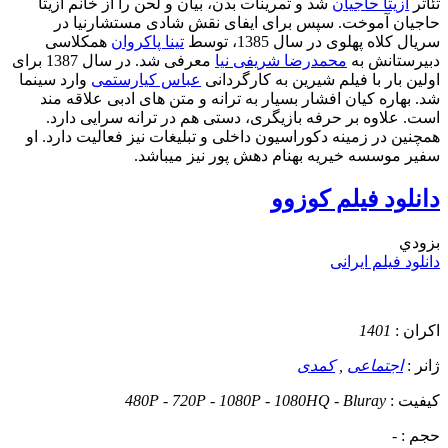
تئاتر
آزیتا حاجیان
شد و تمرینات بدن، بیان و لحن را از خانم آزیتا
حاجیان آموخت. سپس برای ایفای نقش شادی مستشارنیا در
سریال کلاه پهلوی در سال 1385، توسط
تینا پاکروان
همکلاسی
دبیرستانش به
محمدرضا شریفی نیا
معرفی شد. در سال 1387 برای
اولین بار با فیلم شیرین به کارگردانی
عباس کیارستمی
وارد سینما
شد. بهاره کیان افشار بسیار به ترانه و متن های ادبی علاقه مند
است. علاوه بر حرفه بازیگری، دستی هم در ترانه سرایی دارد.
همچنین در زمینه دکوراسیون داخلی و تبلیغات نیز فعالیت دارد. او
سفیر موسسه خیریه بهنام دهش پور نیز میباشد.
دانلود فیلم کوزوو
بزودي
دانلود فیلم ایرانی
اکران :
1401
ژانر :
اجتماعی
,
کمدی
کیفیت :
480P - 720P - 1080P - 1080HQ - Bluray
حجم :
-