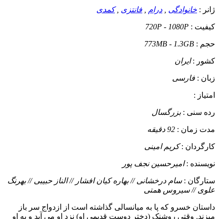
ژانر :
خانوادگی
,
درام
,
فانتزی
,
کمدی
کیفیت :
720P - 1080P
حجم :
773MB - 1.3GB
کشور :
ایران
زبان :
فارسی
امتیاز :
رده سنی :
بزرگسال
مدت زمان :
92 دقیقه
کارگردان :
کریم امینی
نویسنده :
امیرحسین نجف پور
ستارگان :
سام درخشانی // بهاره کیان افشار // الناز حبیبی // بهرنگ
علوی // سیروس همتی
داستان
خسرو که پا به میانسالی گذاشته است از ازدواج سر باز
میزند. وقتی روشنک (دختر دوست قدیمی او) نزد او می آید و به او