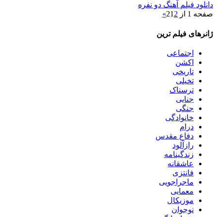
دانلود فیلم آهنگ دو نفره
صفحه 1 از 2
2
1
»
ژانرهای فیلم ترین
اجتماعی
اکشن
تاریخی
تخیلی
ترسناک
جنایی
جنگی
خانوادگی
درام
دفاع مقدس
رازآلود
زندگینامه
عاشقانه
فانتزی
ماجراجویی
معمایی
موزیکال
نوجوان