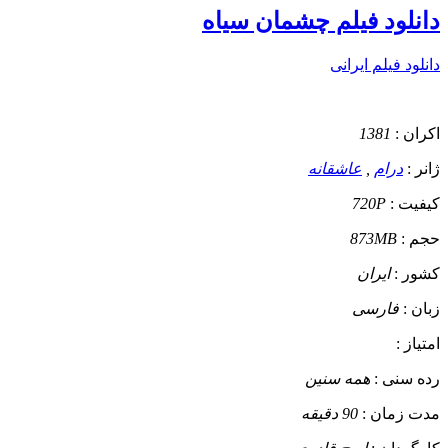
دانلود فیلم چشمان سیاه
دانلود فیلم ایرانی
اکران :
1381
ژانر :
درام
,
عاشقانه
کیفیت :
720P
حجم :
873MB
کشور :
ایران
زبان :
فارسی
امتیاز :
رده سنی :
همه سنین
مدت زمان :
90 دقیقه