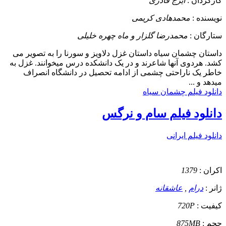
کارگردان :
ایرج قادری
نویسنده :
محمدهادی کریمی
ستارگان :
محمدرضا گلزار و ماه چهره خلیلی
داستان
چشمان سیاه داستان غزل دلاویز و سورنا را به تصویر می
کشد. هردوی آنها شاعرند و در یک دانشکده درس میخوانند. غزل به
خاطر یک ناراحتی چشمی از ادامه تحصیل در دانشگاه انصراف
میدهد و ...
دانلود فیلم چشمان سیاه
دانلود فیلم سام و نرگس
دانلود فیلم ایرانی
اکران :
1379
ژانر :
درام
,
عاشقانه
کیفیت :
720P
حجم :
875MB