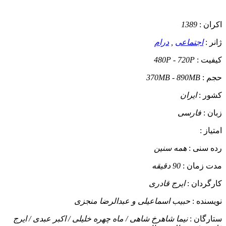
اکران :
1389
ژانر :
اجتماعی
,
درام
کیفیت :
480P - 720P
حجم :
370MB - 890MB
کشور :
ایران
زبان :
فارسی
امتیاز :
رده سنی :
همه سنین
مدت زمان :
90 دقیقه
کارگردان :
ایرج قادری
نویسنده :
حبیب اسماعیلی و عبدالرضا منجزی
ستارگان :
نیما شاهرخ شاهی / ماه چهره خلیلی / اکبر عبدی / ایرج