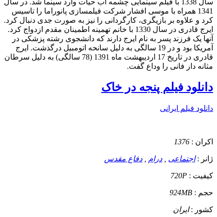
سال 1338 با فیلم سینمایی چشمه آب حیات وارد سینما شد. در سال
1341 همراه با موسی افشار شرکت فیلمسازی پانوراما را تاسیس
کرد و علاوه بر بازیگری، کارگردانی را نیز به صورت جدی دنبال کرد.
ایرج قادری در سال 1330 با خانم تهمینه اطمینان مقدم ازدواج کرد.
آنها یک فرزند پسر به نام ایرج دارند که دانشجوی رشته پزشکی در
آمریکا بود و در 19 سالگی به دلیل سانحه اتومبیل درگذشت. ایرج
قادری در تاریخ 17 اردیبهشت ماه 1391 (78 سالگی) به دلیل سرطان
مثانه دار فانی را وداع گفت.
دانلود فیلم پنجه در خاک
دانلود فیلم ایرانی
اکران :
1376
ژانر :
اجتماعی
,
درام
,
دفاع مقدس
کیفیت :
720P
حجم :
924MB
کشور :
ایران