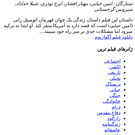
ستارگان :
امین حیایی، مهناز افشار، ایرج نوذری، شیلا خداداد،
سیروس گرجستانی
داستان
این فیلم داستان زندگی یک جوان قهرمان اتومبیل رانی
(امین حیایی) است که قصد دارد به آمریکا سفر کند. او ابتدا به ترکیه
میرود اما مشکلات جدی بر سر راه خود میبیند....
دانلود فیلم آکواریوم
ژانرهای فیلم ترین
اجتماعی
اکشن
تاریخی
تخیلی
ترسناک
جنایی
جنگی
خانوادگی
درام
دفاع مقدس
رازآلود
زندگینامه
عاشقانه