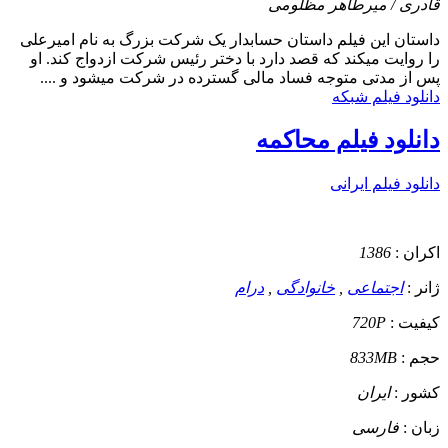
قادری / میرطاهر مظلومی
داستان
این فیلم داستان حسابدار یک شرکت بزرگ به نام امیرعلی
را روایت میکند که قصد دارد با دختر رئیس شرکت ازدواج کند. او
پس از مدتی متوجه فساد مالی گسترده در شرکت میشود و ....
دانلود فیلم شبکه
دانلود فیلم محاکمه
دانلود فیلم ایرانی
اکران :
1386
ژانر :
اجتماعی
,
خانوادگی
,
درام
کیفیت :
720P
حجم :
833MB
کشور :
ایران
زبان :
فارسی