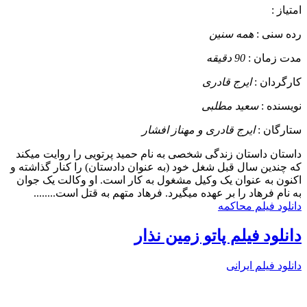
امتیاز :
رده سنی :
همه سنین
مدت زمان :
90 دقیقه
کارگردان :
ایرج قادری
نویسنده :
سعید مطلبی
ستارگان :
ایرج قادری و مهناز افشار
داستان
داستان زندگی شخصی به نام حمید پرتویی را روایت میکند
که چندین سال قبل شغل خود (به عنوان دادستان) را کنار گذاشته و
اکنون به عنوان یک وکیل مشغول به کار است. او وکالت یک جوان
به نام فرهاد را بر عهده میگیرد. فرهاد متهم به قتل است........
دانلود فیلم محاکمه
دانلود فیلم پاتو زمین نذار
دانلود فیلم ایرانی