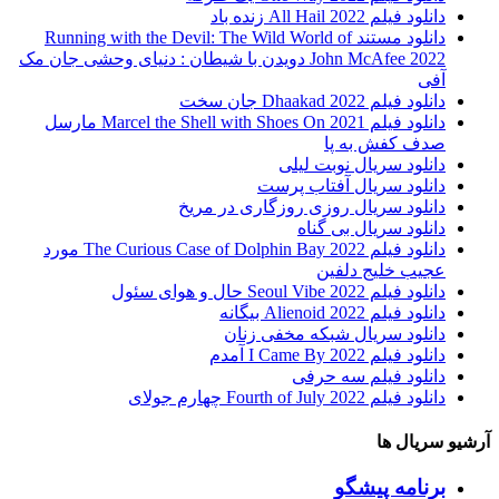
دانلود فیلم All Hail 2022 زنده باد
دانلود مستند Running with the Devil: The Wild World of
John McAfee 2022 دویدن با شیطان : دنیای وحشی جان مک
آفی
دانلود فیلم Dhaakad 2022 جان سخت
دانلود فیلم Marcel the Shell with Shoes On 2021 مارسل
صدف کفش به پا
دانلود سریال نوبت لیلی
دانلود سریال آفتاب پرست
دانلود سریال روزی روزگاری در مریخ
دانلود سریال بی گناه
دانلود فیلم The Curious Case of Dolphin Bay 2022 مورد
عجیب خلیج دلفین
دانلود فیلم Seoul Vibe 2022 حال و هوای سئول
دانلود فیلم Alienoid 2022 بیگانه
دانلود سریال شبکه مخفی زنان
دانلود فیلم I Came By 2022 آمدم
دانلود فیلم سه حرفی
دانلود فیلم Fourth of July 2022 چهارم جولای
آرشیو سریال ها
برنامه پیشگو