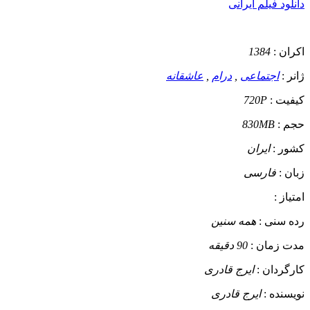
دانلود فیلم ایرانی
اکران :
1384
ژانر :
اجتماعی
,
درام
,
عاشقانه
کیفیت :
720P
حجم :
830MB
کشور :
ایران
زبان :
فارسی
امتیاز :
رده سنی :
همه سنین
مدت زمان :
90 دقیقه
کارگردان :
ایرج قادری
نویسنده :
ایرج قادری