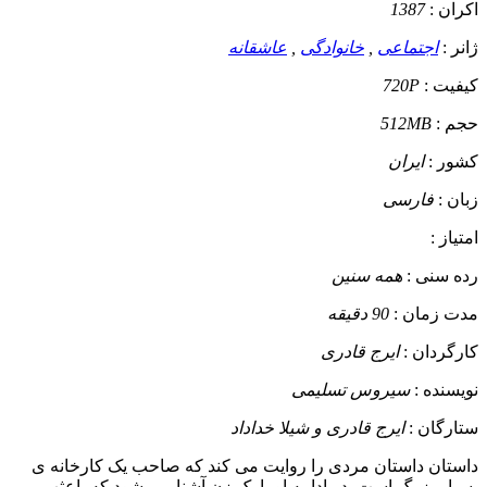
اکران :
1387
ژانر :
اجتماعی
,
خانوادگی
,
عاشقانه
کیفیت :
720P
حجم :
512MB
کشور :
ایران
زبان :
فارسی
امتیاز :
رده سنی :
همه سنین
مدت زمان :
90 دقیقه
کارگردان :
ایرج قادری
نویسنده :
سیروس تسلیمی
ستارگان :
ایرج قادری و شیلا خداداد
داستان
داستان مردی را روایت می کند که صاحب یک کارخانه ی
بسیار بزرگ است. در ادامه او با یک زن آشنا می شود که باعثب