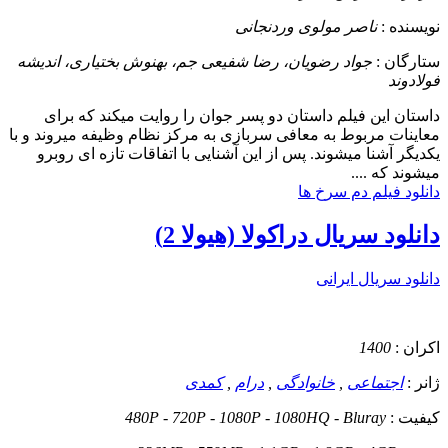
نویسنده :
ناصر مولوی وردنجانی
ستارگان :
جواد رضویان، رضا شفیعی جم، بهنوش بختیاری، اندیشه
فولادوند
داستان
این فیلم داستان دو پسر جوان را روایت میکند که برای
معاینات مربوط به معافی سربازی به مرکز نظام وظیفه میروند و با
یکدیگر آشنا میشوند. پس از این آشنایی با اتفاقات تازه ای روبرو
میشوند که ....
دانلود فیلم دم سرخ ها
دانلود سریال دراکولا (هیولا 2)
دانلود سریال ایرانی
اکران :
1400
ژانر :
اجتماعی
,
خانوادگی
,
درام
,
کمدی
کیفیت :
480P - 720P - 1080P - 1080HQ - Bluray