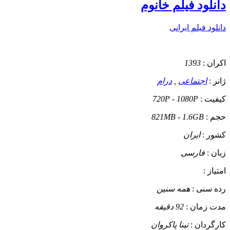
دانلود فیلم خانوم
دانلود فیلم ایرانی
اکران :
1393
ژانر :
اجتماعی
,
درام
کیفیت :
720P - 1080P
حجم :
821MB - 1.6GB
کشور :
ایران
زبان :
فارسی
امتیاز :
رده سنی :
همه سنین
مدت زمان :
92 دقیقه
کارگردان :
تینا پاکروان