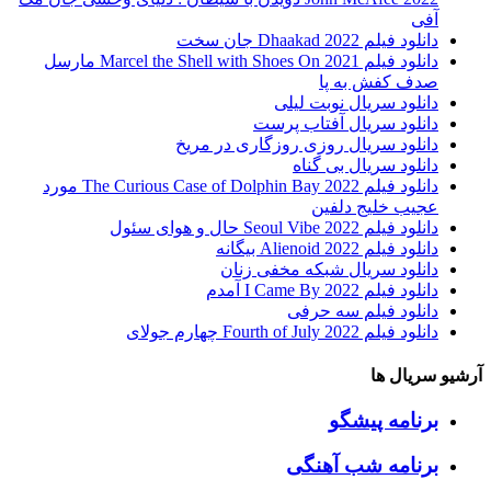
آفی
دانلود فیلم Dhaakad 2022 جان سخت
دانلود فیلم Marcel the Shell with Shoes On 2021 مارسل
صدف کفش به پا
دانلود سریال نوبت لیلی
دانلود سریال آفتاب پرست
دانلود سریال روزی روزگاری در مریخ
دانلود سریال بی گناه
دانلود فیلم The Curious Case of Dolphin Bay 2022 مورد
عجیب خلیج دلفین
دانلود فیلم Seoul Vibe 2022 حال و هوای سئول
دانلود فیلم Alienoid 2022 بیگانه
دانلود سریال شبکه مخفی زنان
دانلود فیلم I Came By 2022 آمدم
دانلود فیلم سه حرفی
دانلود فیلم Fourth of July 2022 چهارم جولای
آرشیو سریال ها
برنامه پیشگو
برنامه شب آهنگی