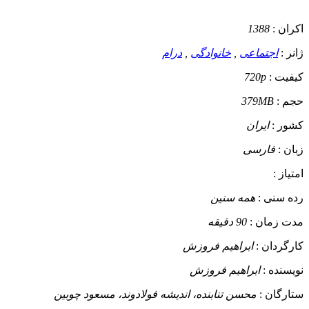
اکران :
1388
ژانر :
اجتماعی
,
خانوادگی
,
درام
کیفیت :
720p
حجم :
379MB
کشور :
ایران
زبان :
فارسی
امتیاز :
رده سنی :
همه سنین
مدت زمان :
90 دقیقه
کارگردان :
ابراهیم فروزش
نویسنده :
ابراهیم فروزش
ستارگان :
محسن تنابنده، اندیشه فولادوند، مسعود چوبین