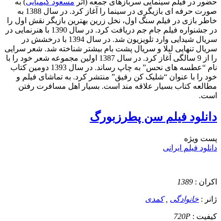
حضور در فیلم سینمایی سربازهای جمعه (اثر
مسعود کیمیایی
) به
صورت حرفه ای بازیگری در سینما را آغاز کرد. در سال 1388 به
خاطر بازی در فیلم سنگ اول، نخل زرین بهترین بازیگر نقش اول را
در جشنواره فیلم جام جم دریافت کرد. در سال 1390 با هنرنمایی در
سریال شیدایی وارد تلویزیون شد. در سال 1394 با درخشش در
سریال تنهایی لیلا و سریال پشت بام بیشتر شناخته شد. شعر سرایی
را از 9 سالگی آغاز کرد. در سال 1387 اولین مجموعه شعر خود را با
نام “عطسه های نحس” به چاپ رساند. در سال 1393 دومین کتاب
خود را با عنوان “شلیک کن رفیق” منتشر کرد. به تماشای فیلم و
مطالعه کتاب بسیار علاقه مند است. بسیار اهل مسافرت رفتن
است.
دانلود فیلم سن پطرزبورگ
پست ويژه
دانلود فیلم ایرانی
اکران :
1389
ژانر :
خانوادگی
,
کمدی
کیفیت :
720P