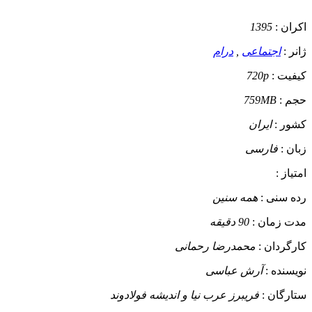
اکران :
1395
ژانر :
اجتماعی
,
درام
کیفیت :
720p
حجم :
759MB
کشور :
ایران
زبان :
فارسی
امتیاز :
رده سنی :
همه سنین
مدت زمان :
90 دقیقه
کارگردان :
محمدرضا رحمانی
نویسنده :
آرش عباسی
ستارگان :
فریبرز عرب نیا و اندیشه فولادوند