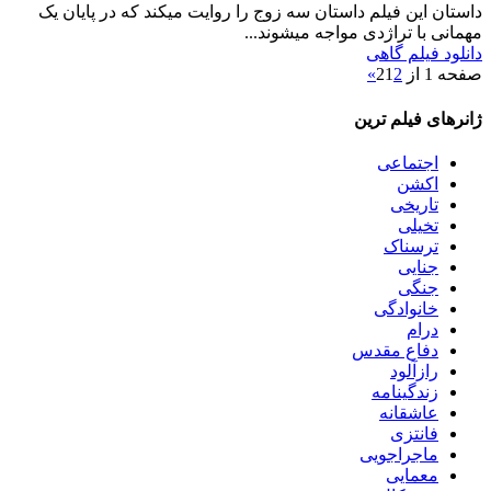
داستان
این فیلم داستان سه زوج را روایت میکند که در پایان یک
مهمانی با تراژدی مواجه میشوند...
دانلود فیلم گاهی
صفحه 1 از 2
2
1
»
ژانرهای فیلم ترین
اجتماعی
اکشن
تاریخی
تخیلی
ترسناک
جنایی
جنگی
خانوادگی
درام
دفاع مقدس
رازآلود
زندگینامه
عاشقانه
فانتزی
ماجراجویی
معمایی