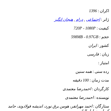
اکران :
1396
ژانر :
اجتماعی
,
درام
,
هیجان انگیز
کیفیت :
720P - 1080P
حجم :
598MB - 0.97GB
کشور :
ایران
زبان :
فارسی
امتیاز :
رده سنی :
همه سنین
مدت زمان :
100 دقیقه
کارگردان :
احمدرضا معتمدی
نویسنده :
احمدرضا معتمدی
ستارگان :
احمد مهرانفر، هومن برق نورد، اندیشه فولادوند، حامد
کمیلی، سارا والیانی