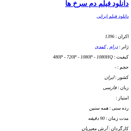
دانلود فیلم دم سرخ ها
دانلود فیلم ایرانی
اکران :
1396
ژانر :
درام
,
کمدی
کیفیت :
480P - 720P - 1080P - 1080HQ
حجم :
-
کشور :
ایران
زبان :
فارسی
امتیاز :
رده سنی :
همه سنین
مدت زمان :
90 دقیقه
کارگردان :
آرش معیریان