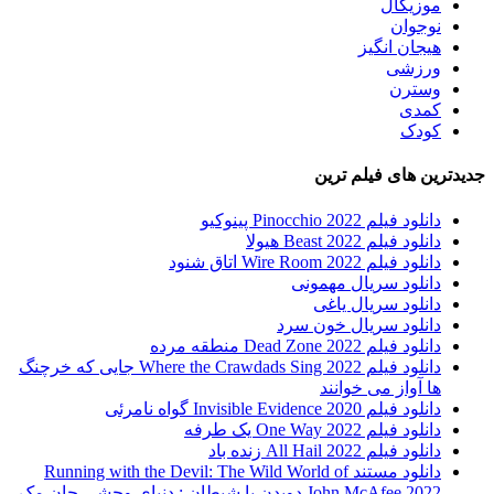
موزیکال
نوجوان
هیجان انگیز
ورزشی
وسترن
کمدی
کودک
جدیدترین های فیلم ترین
دانلود فیلم Pinocchio 2022 پینوکیو
دانلود فیلم Beast 2022 هیولا
دانلود فیلم Wire Room 2022 اتاق شنود
دانلود سریال مهمونی
دانلود سریال یاغی
دانلود سریال خون سرد
دانلود فیلم 2022 Dead Zone منطقه مرده
دانلود فیلم Where the Crawdads Sing 2022 جایی که خرچنگ
ها آواز می خوانند
دانلود فیلم 2020 Invisible Evidence گواه نامرئی
دانلود فیلم One Way 2022 یک طرفه
دانلود فیلم All Hail 2022 زنده باد
دانلود مستند Running with the Devil: The Wild World of
John McAfee 2022 دویدن با شیطان : دنیای وحشی جان مک