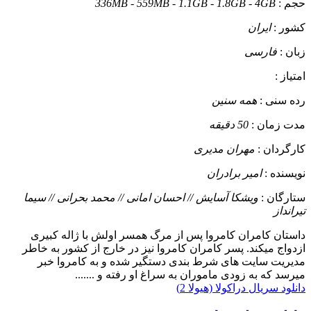
حجم :
336MB - 559MB - 1.1GB - 1.8GB - 4GB
کشور :
ایران
زبان :
فارسی
امتیاز :
رده سنی :
همه سنین
مدت زمان :
50 دقیقه
کارگردان :
مهران مدیری
نویسنده :
امیر برادران
ستارگان :
ویشکا آسایش // احسان امانی // محمد بحرانی // سیما
تیرانداز
داستان
کامران کامروا پس از مرگ همسر اولش با ژاله کبیری
ازدواج میکند. پسر کامران کامروا نیز در خارج از کشور به خاطر
مدیریت سایت های شرط بندی دستگیر شده و به کامروا خبر
میرسد که به زودی ماموران به سراغ او رفته و .......
دانلود سریال دراکولا (هیولا 2)