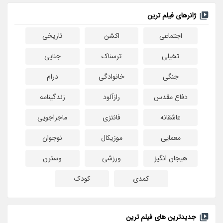
ژانرهای فیلم ترین
اجتماعی
اکشن
تاریخی
تخیلی
ترسناک
جنایی
جنگی
خانوادگی
درام
دفاع مقدس
رازآلود
زندگینامه
عاشقانه
فانتزی
ماجراجویی
معمایی
موزیکال
نوجوان
هیجان انگیز
ورزشی
وسترن
کمدی
کودک
جدیدترین های فیلم ترین