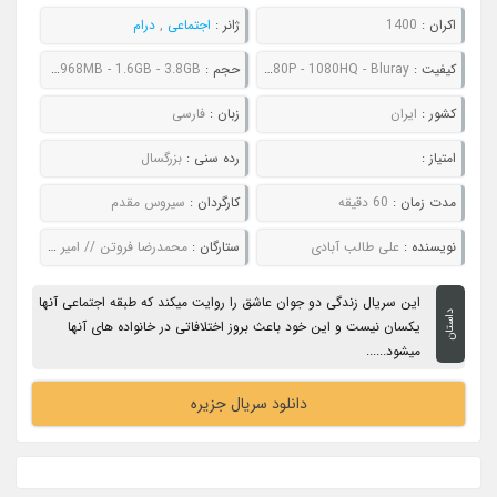
اکران :
1400
ژانر :
اجتماعی
,
درام
کیفیت :
480P - 720P - 1080P - 1080HQ - Bluray
حجم :
265MB - 496MB - 968MB - 1.6GB - 3.8GB
کشور :
ایران
زبان :
فارسی
امتیاز :
رده سنی :
بزرگسال
مدت زمان :
60 دقیقه
کارگردان :
سیروس مقدم
نویسنده :
علی طالب آبادی
ستارگان :
محمدرضا فروتن // امیر مقاره // شادی مختاری // هنگامه قاضیانی // میترا حجار
این سریال زندگی دو جوان عاشق را روایت میکند که طبقه اجتماعی آنها
داستان
یکسان نیست و این خود باعث بروز اختلافاتی در خانواده های آنها
میشود......
دانلود سریال جزیره