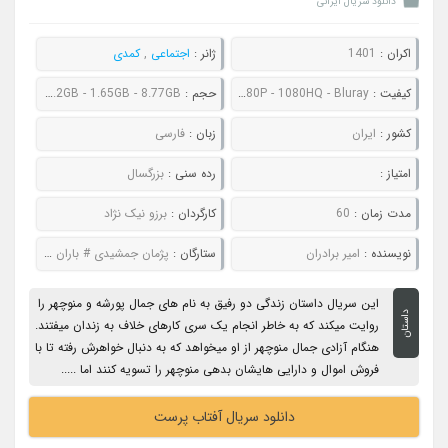
دانلود سریال ایرانی
اکران :
1401
ژانر :
اجتماعی
,
کمدی
کیفیت :
480P - 720P - 1080P - 1080HQ - Bluray
حجم :
440MB - 624MB - 1.2GB - 1.65GB - 8.77GB
کشور :
ایران
زبان :
فارسی
امتیاز :
رده سنی :
بزرگسال
مدت زمان :
60
کارگردان :
برزو نیک نژاد
نویسنده :
امیر برادران
ستارگان :
پژمان جمشیدی # باران کوثری # حسن پورشیرازی # حمیدرضا آذرنگ
این سریال داستان زندگی دو رفیق به نام های جمال پورشه و منوچهر را
داستان
روایت میکند که به خاطر انجام یک سری کارهای خلاف به زندان میفتند.
هنگام آزادی جمال منوچهر از او میخواهد که به دنبال خواهرش رفته تا با
فروش اموال و دارایی هایشان بدهی منوچهر را تسویه کنند اما .....
دانلود سریال آفتاب پرست