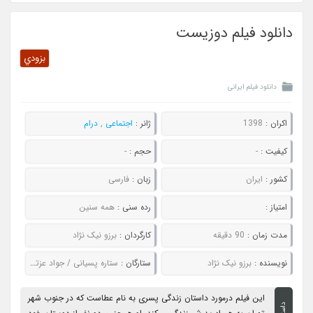
دانلود فیلم دوزیست
بزودي
دانلود فیلم ایرانی
اکران :
1398
ژانر :
اجتماعی
,
درام
کیفیت :
-
حجم :
-
کشور :
ایران
زبان :
فارسی
امتیاز :
رده سنی :
همه سنین
مدت زمان :
90 دقیقه
کارگردان :
برزو نیک نژاد
نویسنده :
برزو نیک نژاد
ستارگان :
ستاره پسیانی / جواد عزتی / هادی حجازی فر
این فیلم درمورد داستان زندگی پسری به نام عطاست که در جنوب شهر
داستان