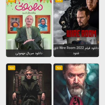
دانلود فیلم Wire Room 2022 اتاق
شنود
دانلود سریال مهمونی
ویژه
ویژه