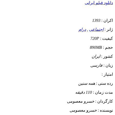
دانلود فیلم ایرانی
اکران :
1393
ژانر :
اجتماعی
,
درام
کیفیت :
720P
حجم :
890MB
کشور :
ایران
زبان :
فارسی
امتیاز :
رده سنی :
همه سنین
مدت زمان :
110 دقیقه
کارگردان :
خسرو معصومی
نویسنده :
خسرو معصومی