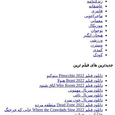
زندگینامه
عاشقانه
فانتزی
ماجراجویی
معمایی
موزیکال
نوجوان
هیجان انگیز
ورزشی
وسترن
کمدی
کودک
جدیدترین های فیلم ترین
دانلود فیلم Pinocchio 2022 پینوکیو
دانلود فیلم Beast 2022 هیولا
دانلود فیلم Wire Room 2022 اتاق شنود
دانلود سریال مهمونی
دانلود سریال یاغی
دانلود سریال خون سرد
دانلود فیلم 2022 Dead Zone منطقه مرده
دانلود فیلم Where the Crawdads Sing 2022 جایی که خرچنگ
ها آواز می خوانند