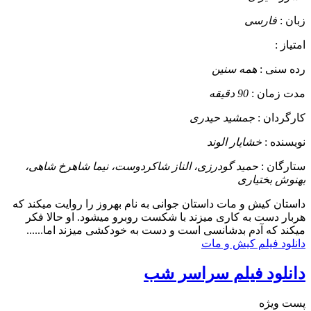
زبان :
فارسی
امتیاز :
رده سنی :
همه سنین
مدت زمان :
90 دقیقه
کارگردان :
جمشید حیدری
نویسنده :
خشایار الوند
ستارگان :
حمید گودرزی، الناز شاکردوست، نیما شاهرخ شاهی،
بهنوش بختیاری
داستان
کیش و مات داستان جوانی به نام بهروز را روایت میکند که
هربار دست به کاری میزند با شکست روبرو میشود. او حالا فکر
میکند که آدم بدشانسی است و دست به خودکشی میزند اما......
دانلود فیلم کیش و مات
دانلود فیلم سراسر شب
پست ويژه