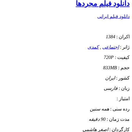
دانلود فیلم مجردها
دانلود فیلم ایرانی
اکران :
1384
ژانر :
اجتماعی
,
کمدی
کیفیت :
720P
حجم :
833MB
کشور :
ایران
زبان :
فارسی
امتیاز :
رده سنی :
همه سنین
مدت زمان :
90 دقیقه
کارگردان :
اصغر هاشمی