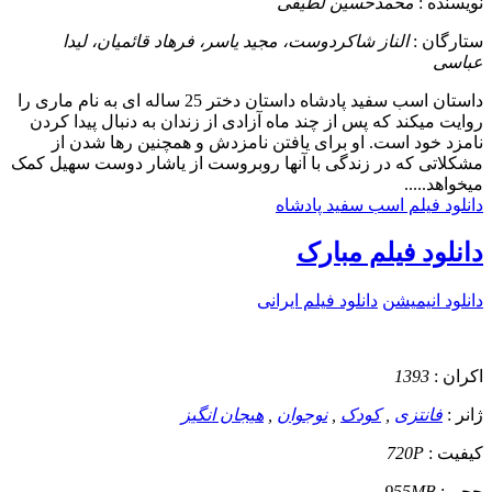
نویسنده :
محمدحسین لطیفی
ستارگان :
الناز شاکردوست، مجید یاسر، فرهاد قائمیان، لیدا
عباسی
داستان
اسب سفید پادشاه داستان دختر 25 ساله ای به نام ماری را
روایت میکند که پس از چند ماه آزادی از زندان به دنبال پیدا کردن
نامزد خود است. او برای یافتن نامزدش و همچنین رها شدن از
مشکلاتی که در زندگی با آنها روبروست از یاشار دوست سهیل کمک
میخواهد.....
دانلود فیلم اسب سفید پادشاه
دانلود فیلم مبارک
دانلود انیمیشن
دانلود فیلم ایرانی
اکران :
1393
ژانر :
فانتزی
,
کودک
,
نوجوان
,
هیجان انگیز
کیفیت :
720P
حجم :
955MB