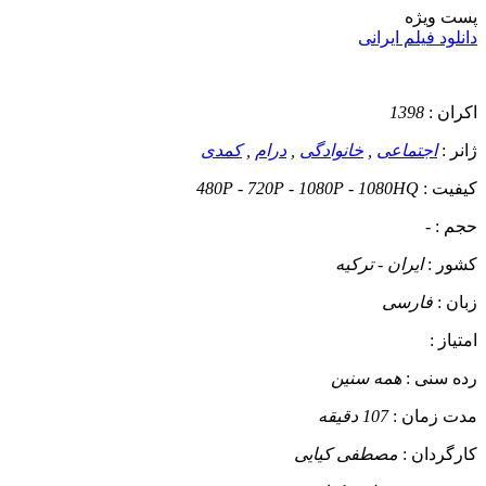
پست ويژه
دانلود فیلم ایرانی
اکران :
1398
ژانر :
اجتماعی
,
خانوادگی
,
درام
,
کمدی
کیفیت :
480P - 720P - 1080P - 1080HQ
حجم :
-
کشور :
ایران - ترکیه
زبان :
فارسی
امتیاز :
رده سنی :
همه سنین
مدت زمان :
107 دقیقه
کارگردان :
مصطفی کیایی