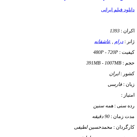
دانلود فیلم ایرانی
اکران :
1393
ژانر :
درام
,
عاشقانه
کیفیت :
480P - 720P
حجم :
391MB - 1007MB
کشور :
ایران
زبان :
فارسی
امتیاز :
رده سنی :
همه سنین
مدت زمان :
90 دقیقه
کارگردان :
محمدحسین لطیفی