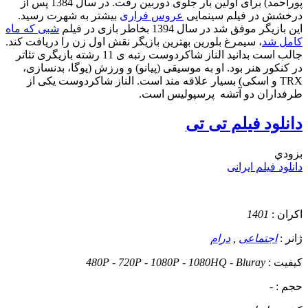
پوراحمد) برای اولین بار جلوی دوربین رفت. در سال 1384 پس از
درخشش در فیلم سینمایی
عروس فراری
بیشتر به شهرت رسید.
این بازیگر موفق شد در سال 1394 بخاطر بازی در فیلم
شبی که ماه
کامل شد
، سیمرغ بلورین بهترین بازیگر نقش اول زن را دریافت کند.
جالب است بدانید الناز شاکردوست رتبه ی 11 رشته بازیگری تئاتر
در کنکور هنر بود. او به موسیقی (پیانو) و ورزش (یوگا، بدنسازی،
TRX و اسکی) بسیار علاقه مند است. الناز شاکردوست یکی از
طرفداران دو آتشه پرسپولیس است.
دانلود فیلم تی تی
بزودي
دانلود فیلم ایرانی
اکران :
1401
ژانر :
اجتماعی
,
درام
کیفیت :
480P - 720P - 1080P - 1080HQ - Bluray
حجم :
-