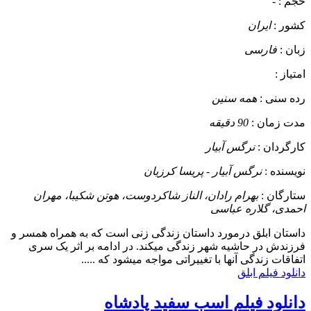
حجم :
-
کشور :
ایران
زبان :
فارسی
امتیاز :
رده سنی :
همه سنین
مدت زمان :
90 دقیقه
کارگردان :
نرگس آبیار
نویسنده :
نرگس آبیار - پریسا کرزیان
ستارگان :
بهرام رادان، الناز شاکردوست، هوتن شکیبا، مهران
احمدی، گلاره عباسی
داستان
ابلق درمورد داستان زندگی زنی است که به همراه همسر و
فرزندش در حاشیه شهر زندگی میکند. در ادامه بر اثر یک سری
اتفاقات زندگی آنها با تغییراتی مواجه میشود که .....
دانلود فیلم ابلق
دانلود فیلم اسب سفید پادشاه