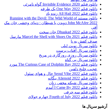
دانلود فیلم 2020 Invisible Evidence گواه نامرئی
دانلود فیلم One Way 2022 یک طرفه
دانلود فیلم All Hail 2022 زنده باد
دانلود مستند Running with the Devil: The Wild World of
John McAfee 2022 دویدن با شیطان : دنیای وحشی جان مک
آفی
دانلود فیلم Dhaakad 2022 جان سخت
دانلود فیلم Marcel the Shell with Shoes On 2021 مارسل
صدف کفش به پا
دانلود سریال نوبت لیلی
دانلود سریال آفتاب پرست
دانلود سریال روزی روزگاری در مریخ
دانلود سریال بی گناه
دانلود فیلم The Curious Case of Dolphin Bay 2022 مورد
عجیب خلیج دلفین
دانلود فیلم Seoul Vibe 2022 حال و هوای سئول
دانلود فیلم Alienoid 2022 بیگانه
دانلود سریال شبکه مخفی زنان
دانلود فیلم I Came By 2022 آمدم
دانلود فیلم سه حرفی
دانلود فیلم Fourth of July 2022 چهارم جولای
آرشیو سریال ها