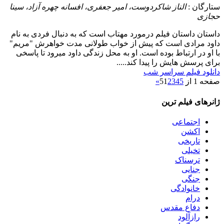
ستارگان :
الناز شاکردوست، امیر جعفری، افسانه چهره آزاد، سینا
حجازی
داستان
داستان فیلم درمورد مهتاب است که به دنبال فردی به نام
داود مرادی است که پیش از خواب طولانی مدت خواهرش "مریم"
با او در ارتباط بوده است. او به محل زندگی داود میرود تا پاسخی
برای پرسش هایش را پیدا کند.....
دانلود فیلم سراسر شب
صفحه 1 از 5
5
4
3
2
1
»
ژانرهای فیلم ترین
اجتماعی
اکشن
تاریخی
تخیلی
ترسناک
جنایی
جنگی
خانوادگی
درام
دفاع مقدس
رازآلود