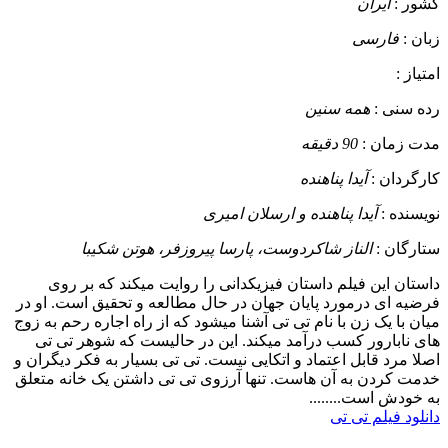
کشور :
ایران
زبان :
فارسی
امتیاز :
رده سنی :
همه سنین
مدت زمان :
90 دقیقه
کارگردان :
آیدا پناهنده
نویسنده :
آیدا پناهنده و ارسلان امیری
ستارگان :
الناز شاکردوست، پارسا پیروزفر، هوتن شکیبا
داستان
این فیلم داستان فیزیکدانی را روایت میکند که بر روی
فرضیه ای درمورد پایان جهان در حال مطالعه و تحقیق است. او در
میان با یک زن با نام تی تی آشنا میشود که از راه اجاره رحم به زوج
های نابارور کسب درآمد میکند. این در حالیست که شوهر تی تی
اصلا مرد قابل اعتماد و اتکایی نیست. تی تی بسیار به فکر دیگران و
خدمت کردن به آن هاست. تنها آرزوی تی تی داشتن یک خانه متعلق
به خودش است........
دانلود فیلم تی تی