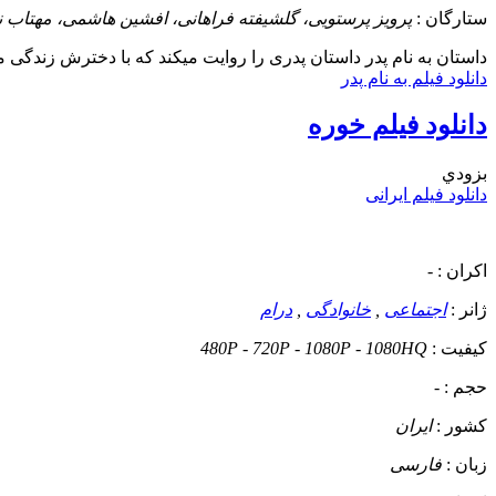
ستارگان :
پرویز پرستویی، گلشیفته فراهانی، افشین هاشمی، مهتاب ن
داستان
به نام پدر داستان پدری را روایت میکند که با دخترش زندگی می
دانلود فیلم به نام پدر
دانلود فیلم خوره
بزودي
دانلود فیلم ایرانی
اکران :
-
ژانر :
اجتماعی
,
خانوادگی
,
درام
کیفیت :
480P - 720P - 1080P - 1080HQ
حجم :
-
کشور :
ایران
زبان :
فارسی