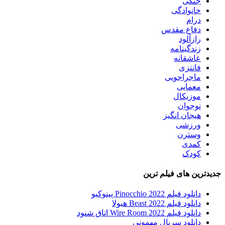
جنگی
خانوادگی
درام
دفاع مقدس
رازآلود
زندگینامه
عاشقانه
فانتزی
ماجراجویی
معمایی
موزیکال
نوجوان
هیجان انگیز
ورزشی
وسترن
کمدی
کودک
جدیدترین های فیلم ترین
دانلود فیلم Pinocchio 2022 پینوکیو
دانلود فیلم Beast 2022 هیولا
دانلود فیلم Wire Room 2022 اتاق شنود
دانلود سریال مهمونی