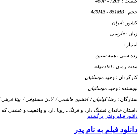
کیفیت :
480P - 720P
حجم :
489MB - 851MB
کشور :
ایران
زبان :
فارسی
امتیاز :
رده سنی :
همه سنین
مدت زمان :
90 دقیقه
کارگردان :
وحید موسائیان
نویسنده :
وحید موسائیان
ستارگان :
رضا کیانیان / افشین هاشمی / لادن مستوفی / بیتا فرهی
داستان
خانه‌ای قشنگ دارد و فرنگ.. رویا دارد و واقعیت و عشقی که خانه
دانلود فیلم وقتی برگشتم
دانلود فیلم به نام پدر