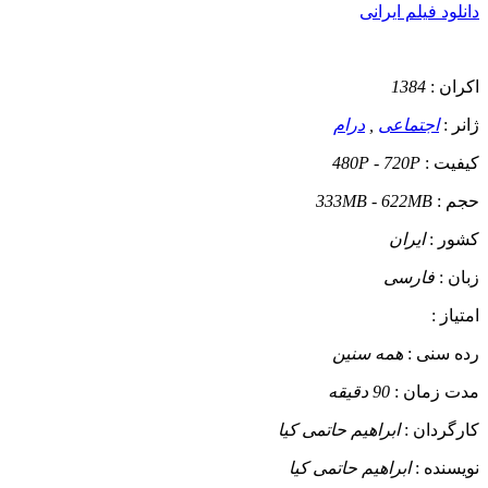
دانلود فیلم ایرانی
اکران :
1384
ژانر :
اجتماعی
,
درام
کیفیت :
480P - 720P
حجم :
333MB - 622MB
کشور :
ایران
زبان :
فارسی
امتیاز :
رده سنی :
همه سنین
مدت زمان :
90 دقیقه
کارگردان :
ابراهیم حاتمی کیا
نویسنده :
ابراهیم حاتمی کیا