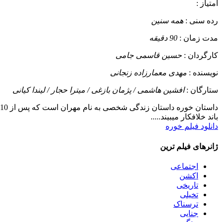
امتیاز :
رده سنی :
همه سنین
مدت زمان :
90 دقیقه
کارگردان :
حسین قاسمی جامی
نویسنده :
مهدی معمارزاده زنجانی
ستارگان :
افشین هاشمی / پژمان بازغی / میترا حجار / لیندا کیانی
داستان
باند خلافکار میبیند.....
دانلود فیلم خوره
ژانرهای فیلم ترین
اجتماعی
اکشن
تاریخی
تخیلی
ترسناک
جنایی