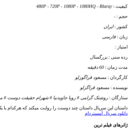
کیفیت :
480P - 720P - 1080P - 1080HQ - Bluray
حجم :
-
کشور :
ایران
زبان :
فارسی
امتیاز :
رده سنی :
بزرگسال
مدت زمان :
60 دقیقه
کارگردان :
مسعود قراگوزلو
نویسنده :
مسعود قراگزلو
ستارگان :
روشنک گرامی # رویا جاویدنیا # شهرام حقیقت دوست # مین
داستان
این سریال داستان چند دوست را روایت میکند که هرکدام با ی
دانلود سریال آمستردام
ژانرهای فیلم ترین