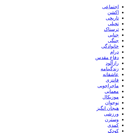
اجتماعی
اکشن
تاریخی
تخیلی
ترسناک
جنایی
جنگی
خانوادگی
درام
دفاع مقدس
رازآلود
زندگینامه
عاشقانه
فانتزی
ماجراجویی
معمایی
موزیکال
نوجوان
هیجان انگیز
ورزشی
وسترن
کمدی
کودک