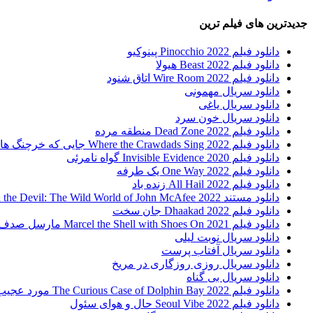
جدیدترین های فیلم ترین
دانلود فیلم Pinocchio 2022 پینوکیو
دانلود فیلم Beast 2022 هیولا
دانلود فیلم Wire Room 2022 اتاق شنود
دانلود سریال مهمونی
دانلود سریال یاغی
دانلود سریال خون سرد
دانلود فیلم 2022 Dead Zone منطقه مرده
دانلود فیلم Where the Crawdads Sing 2022 جایی که خرچنگ ها آواز می خوانند
دانلود فیلم 2020 Invisible Evidence گواه نامرئی
دانلود فیلم One Way 2022 یک طرفه
دانلود فیلم All Hail 2022 زنده باد
دانلود مستند Running with the Devil: The Wild World of John McAfee 2022 دویدن با شیطان : دنیای وحشی جان مک آفی
دانلود فیلم Dhaakad 2022 جان سخت
دانلود فیلم Marcel the Shell with Shoes On 2021 مارسل صدف کفش به پا
دانلود سریال نوبت لیلی
دانلود سریال آفتاب پرست
دانلود سریال روزی روزگاری در مریخ
دانلود سریال بی گناه
دانلود فیلم The Curious Case of Dolphin Bay 2022 مورد عجیب خلیج دلفین
دانلود فیلم Seoul Vibe 2022 حال و هوای سئول