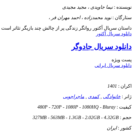
نویسنده :
نیما جاویدی ، مجید مجیدی
ستارگان :
نوید محمدزاده ، احمد مهران فر ،
داستان
سریال آکتور رواتگر زندگی پر از چالش چند بازیگر تئاتر است ک
دانلود سریال آکتور
دانلود سریال جادوگر
پست ويژه
دانلود سریال ایرانی
اکران :
1401
ژانر :
خانوادگی
,
کمدی
,
ماجراجویی
کیفیت :
480P - 720P - 1080P - 1080HQ - Bluray
حجم :
327MB - 563MB - 1.3GB - 2.02GB - 4.32GB
کشور :
ایران