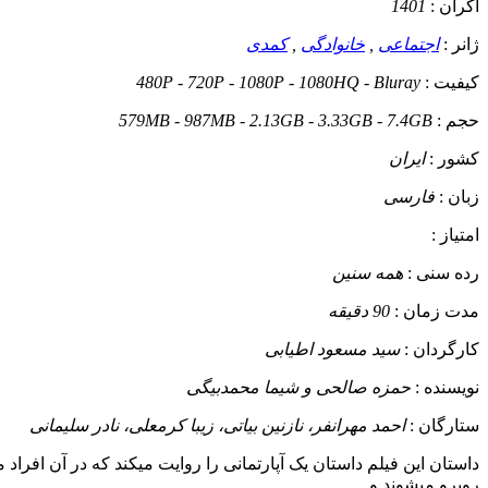
اکران :
1401
ژانر :
اجتماعی
,
خانوادگی
,
کمدی
کیفیت :
480P - 720P - 1080P - 1080HQ - Bluray
حجم :
579MB - 987MB - 2.13GB - 3.33GB - 7.4GB
کشور :
ایران
زبان :
فارسی
امتیاز :
رده سنی :
همه سنین
مدت زمان :
90 دقیقه
کارگردان :
سید مسعود اطیابی
نویسنده :
حمزه صالحی و شیما محمدبیگی
ستارگان :
احمد مهرانفر، نازنین بیاتی، زیبا کرمعلی، نادر سلیمانی
داستان
روبرو میشوند و ......