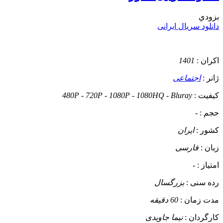
بزودي
دانلود سریال ایرانی
اکران :
1401
ژانر :
اجتماعی
کیفیت :
480P - 720P - 1080P - 1080HQ - Bluray
حجم :
-
کشور :
ایران
زبان :
فارسی
امتیاز :
-
رده سنی :
بزرگسال
مدت زمان :
60 دقیقه
کارگردان :
نیما جاویدی