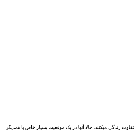
 (2 طلبه و 2 دختر جوان و 1 ساقی) با طرز فکر و عقاید بسیار متفاوت زندگی میکنند. حالا آنها در یک موقعیت بسیار خاص با همدیگر