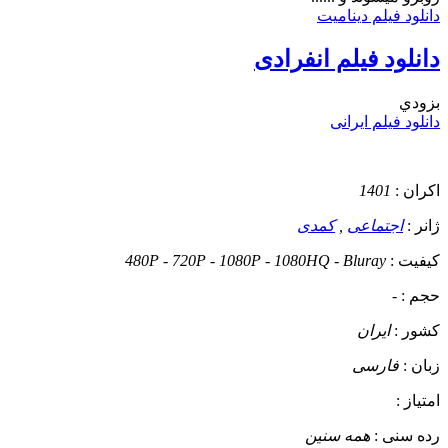
دانلود فیلم دینامیت
دانلود فیلم انفرادی
بزودي
دانلود فیلم ایرانی
اکران :
1401
ژانر :
اجتماعی
,
کمدی
کیفیت :
480P - 720P - 1080P - 1080HQ - Bluray
حجم :
-
کشور :
ایران
زبان :
فارسی
امتیاز :
رده سنی :
همه سنین