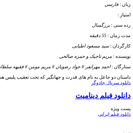
زبان :
فارسی
امتیاز :
رده سنی :
بزرگسال
مدت زمان :
55 دقیقه
کارگردان :
سید مسعود اطیابی
نویسنده :
مریم تاجیک و حمزه صالحی
ستارگان :
احمد مهرانفر # جواد رضویان # مریم مومن # فقیهه سلطان
داستان
دو جاعل به نام های قدرت و جهانگیر که تحت تعقیب پلیس هستند
دانلود سریال جادوگر
دانلود فیلم دینامیت
پست ويژه
دانلود فیلم ایرانی