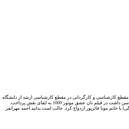
کاشان میباشد. او فارغ التحصیل رشته بازیگری در مقطع کارشناسی و کارگردانی در مقطع کارشناسی ارشد از دانشگاه
تهران میباشد. احمد مهرانفر فعالیت هنری خود را در سال 1378 با نمایش های تئاتر آغاز کرد. برای اولین بار در سال 1380 در حالیکه 26 سال سن داشت در فیلم نان عشق موتور 1000 به ایفای نقش پرداخت.
ین بازیگر به بازی در سریال تلویزیونی پایتخت، در نقش ارسطو مربوط میشود. احمد مهرانفر در سال 1397 (در سن 43 سالگی) با خانم مونا فائزپور ازدواج کرد. جالب است بدانید احمد مهرانفر