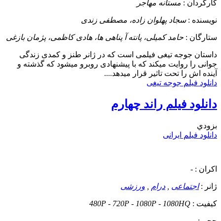
کارگردان :
مستانه مهاجر
نویسنده :
سجاد پهلوان زاده، مصطفی زندی
ستارگان :
حامد کمیلی، پانته آ پناهی ها، هادی کاظمی، پژمان بازغی
داستان
جوجه تیغی فیلمی است که در ژانر طنز و کمدی زندگی
جوانی را روایت میکند که با پیشنهادی روبرو میشود که گذشته و
آینده اش را تحت تاثیر قرار میدهد....
دانلود فیلم جوجه تیغی
دانلود فیلم راند چهارم
بزودي
دانلود فیلم ایرانی
اکران :
-
ژانر :
اجتماعی
,
درام
,
ورزشی
کیفیت :
480P - 720P - 1080P - 1080HQ
حجم :
-