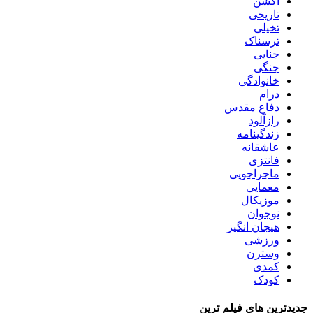
اکشن
تاریخی
تخیلی
ترسناک
جنایی
جنگی
خانوادگی
درام
دفاع مقدس
رازآلود
زندگینامه
عاشقانه
فانتزی
ماجراجویی
معمایی
موزیکال
نوجوان
هیجان انگیز
ورزشی
وسترن
کمدی
کودک
جدیدترین های فیلم ترین