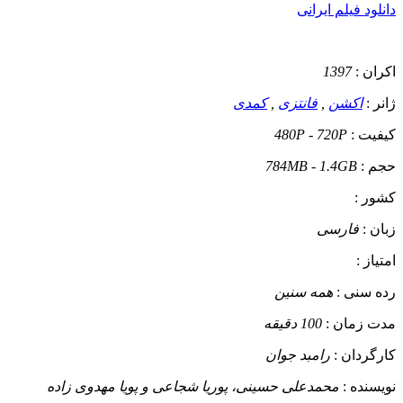
دانلود فیلم ایرانی
اکران :
1397
ژانر :
اکشن
,
فانتزی
,
کمدی
کیفیت :
480P - 720P
حجم :
784MB - 1.4GB
کشور :
زبان :
فارسی
امتیاز :
رده سنی :
همه سنین
مدت زمان :
100 دقیقه
کارگردان :
رامبد جوان
نویسنده :
محمدعلی حسینی، پوریا شجاعی و پویا مهدوی زاده