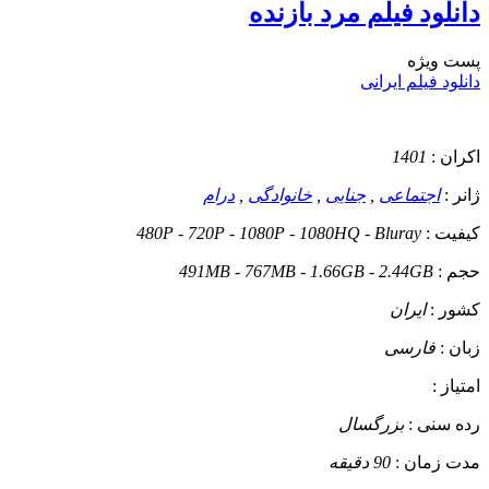
دانلود فیلم مرد بازنده
پست ويژه
دانلود فیلم ایرانی
اکران :
1401
ژانر :
اجتماعی
,
جنایی
,
خانوادگی
,
درام
کیفیت :
480P - 720P - 1080P - 1080HQ - Bluray
حجم :
491MB - 767MB - 1.66GB - 2.44GB
کشور :
ایران
زبان :
فارسی
امتیاز :
رده سنی :
بزرگسال
مدت زمان :
90 دقیقه