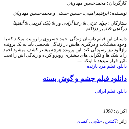
کارگردان :
محمدحسین مهدویان
نویسنده :
ابراهیم امینی، حسین حسنی و محمدحسین مهدویان
ستارگان :
جواد عزتی & رعنا آزادی ور & بابک کریمی & آناهیتا
درگاهی & امیر دژاکام
داستان
این فیلم داستان زندگی احمد خسروی را روایت میکند که با
وجود مشکلات و درگیری هایش در زندگی شخصی باید به یک پرونده
رازآلود نیز رسیدگی کند. این پرونده هرچه بیشتر کشف میشود احمد
را با شک ها و نگرانی های بیشتری روبرو کرده و زندگی اش را تحت
تاثیر قرار میدهد تا اینکه......
دانلود فیلم مرد بازنده
دانلود فیلم چشم و گوش بسته
دانلود فیلم ایرانی
اکران :
1398
ژانر :
اکشن
,
جنایی
,
کمدی