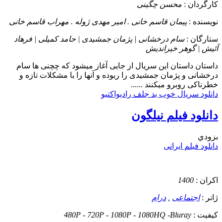
کارگردان :
محسن چگینی
نویسنده :
پیمان قاسم خانی . امیر مهدی ژوله . مهراب قاسم خانی
ستارگان :
سام درخشانی | پژمان جمشیدی | حامد کمیلی | فرهاد
آئیش | گوهر خیراندیش
داستان
داستان این سریال از جایی آغاز میشود که چچنی ها سام
درخشانی و پژمان جمشیدی را ربوده و آنها را با مشکلات تازه و
خطرناکی روبرو میکنند ......
دانلود سریال خوب بد جلف رادیواکتیو
دانلود فیلم نیلگون
بزودي
دانلود فیلم ایرانی
اکران :
1400
ژانر :
اجتماعی
,
درام
کیفیت :
480P - 720P - 1080P - 1080HQ -Bluray