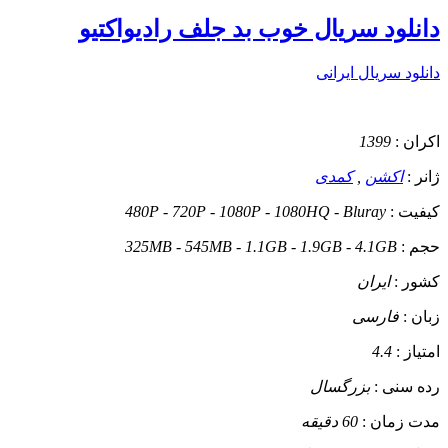
دانلود سریال خوب بد جلف رادیواکتیو
دانلود سریال ایرانی
اکران :
1399
ژانر :
اکشن
,
کمدی
کیفیت :
480P - 720P - 1080P - 1080HQ - Bluray
حجم :
325MB - 545MB - 1.1GB - 1.9GB - 4.1GB
کشور :
ایران
زبان :
فارسی
امتیاز :
4.4
رده سنی :
بزرگسال
مدت زمان :
60 دقیقه