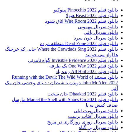
دانلود فیلم Pinocchio 2022 پینوکیو
دانلود فیلم Beast 2022 هیولا
دانلود فیلم Wire Room 2022 اتاق شنود
دانلود سریال مهمونی
دانلود سریال یاغی
دانلود سریال خون سرد
دانلود فیلم 2022 Dead Zone منطقه مرده
دانلود فیلم Where the Crawdads Sing 2022 جایی که خرچنگ
ها آواز می خوانند
دانلود فیلم 2020 Invisible Evidence گواه نامرئی
دانلود فیلم One Way 2022 یک طرفه
دانلود فیلم All Hail 2022 زنده باد
دانلود مستند Running with the Devil: The Wild World of
John McAfee 2022 دویدن با شیطان : دنیای وحشی جان مک
آفی
دانلود فیلم Dhaakad 2022 جان سخت
دانلود فیلم Marcel the Shell with Shoes On 2021 مارسل
صدف کفش به پا
دانلود سریال نوبت لیلی
دانلود سریال آفتاب پرست
دانلود سریال روزی روزگاری در مریخ
دانلود سریال بی گناه