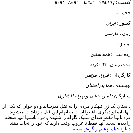
کیفیت :
480P - 720P - 1080P - 1080HQ
حجم :
-
کشور :
ایران
زبان :
فارسی
امتیاز :
رده سنی :
همه سنین
مدت زمان :
93 دقیقه
کارگردان :
فرزاد موتمن
نویسنده :
هما بذرافشان
ستارگان :
امین حیایی و بهرام افشاری
داستان
یک زن تبهکار مردی را به قتل میرساند و دو جوان که یکی از
آنها نابینا و دیگری ناشنوا است به اتهام این قتل بازداشت میشوند.
فرد نابینا فقط صدای شلیک گلوله را شنیده و فرد ناشنوا تنها صحنه
را دیده است. آنها فقط تا غروب وقت دارند که خود را نجات دهند...
دانلود فیلم چشم و گوش بسته