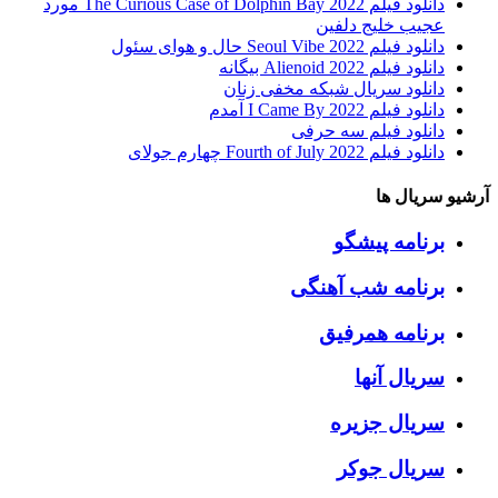
دانلود فیلم The Curious Case of Dolphin Bay 2022 مورد
عجیب خلیج دلفین
دانلود فیلم Seoul Vibe 2022 حال و هوای سئول
دانلود فیلم Alienoid 2022 بیگانه
دانلود سریال شبکه مخفی زنان
دانلود فیلم I Came By 2022 آمدم
دانلود فیلم سه حرفی
دانلود فیلم Fourth of July 2022 چهارم جولای
آرشیو سریال ها
برنامه پیشگو
برنامه شب آهنگی
برنامه همرفیق
سریال آنها
سریال جزیره
سریال جوکر