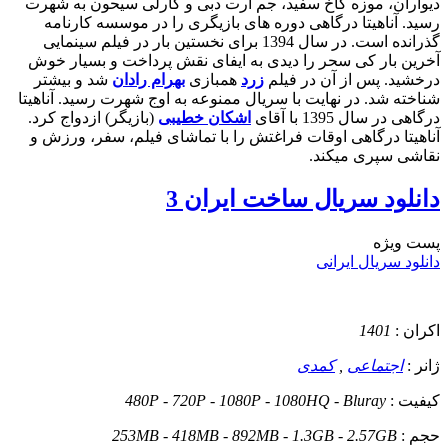
دیواران، موزه کاخ سفید، جم آرت دبی و گارلی سیحون به شهرت
رسید. آناهیتا درگاهی دوره های بازیگری را در موسسه کارنامه
گذرانده است. در سال 1394 برای نخستین بار در فیلم سینمایی
آخرین بار کی سحر را دیدی به ایفای نقش پرداخت و بسیار خوش
درخشید. پس از آن در فیلم
زرد
همبازی
بهرام رادان
شد و بیشتر
شناخته شد. در نهایت با سریال ممنوعه به اوج شهرت رسید. آناهیتا
درگاهی در سال 1395 با آقای
اشکان خطیبی
(بازیگر) ازدواج کرد.
آناهیتا درگاهی اوقات فراغتش را با تماشای فیلم، سفر، ورزش و
نقاشی سپری میکند.
دانلود سریال ساخت ایران 3
پست ويژه
دانلود سریال ایرانی
اکران :
1401
ژانر :
اجتماعی
,
کمدی
کیفیت :
480P - 720P - 1080P - 1080HQ - Bluray
حجم :
253MB - 418MB - 892MB - 1.3GB - 2.57GB